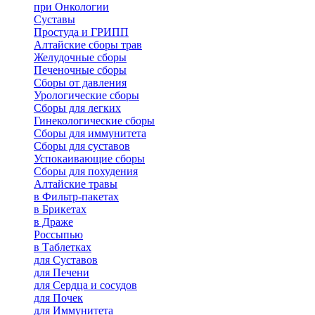
при Онкологии
Суставы
Простуда и ГРИПП
Алтайские сборы трав
Желудочные сборы
Печеночные сборы
Сборы от давления
Урологические сборы
Сборы для легких
Гинекологические сборы
Сборы для иммунитета
Сборы для суставов
Успокаивающие сборы
Сборы для похудения
Алтайские травы
в Фильтр-пакетах
в Брикетах
в Драже
Россыпью
в Таблетках
для Cуставов
для Печени
для Сердца и сосудов
для Почек
для Иммунитета