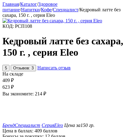
Главная
/
Каталог
/
Здоровое
питание
/
Напитки
/
Кофе
/
Специалист
/
Кедровый латте без
сахара, 150 г. , серия Eleo
КОД:
РСП108
Кедровый латте без сахара,
150 г. , серия Eleo
Написать отзыв
5
Отзывов: 3
На складе
409
₽
623
₽
Вы экономите:
214
₽
Бренд
Специалист
Серия
Eleo
Цена за
150 гр.
Цена в баллах:
409 баллов
Бонусы за покупку:
12 баллов