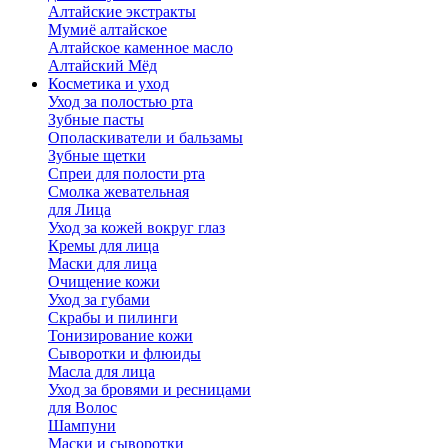
Алтайские экстракты
Мумиё алтайское
Алтайское каменное масло
Алтайский Мёд
Косметика и уход
Уход за полостью рта
Зубные пасты
Ополаскиватели и бальзамы
Зубные щетки
Спреи для полости рта
Смолка жевательная
для Лица
Уход за кожей вокруг глаз
Кремы для лица
Маски для лица
Очищение кожи
Уход за губами
Скрабы и пилинги
Тонизирование кожи
Сыворотки и флюиды
Масла для лица
Уход за бровями и ресницами
для Волос
Шампуни
Маски и сыворотки