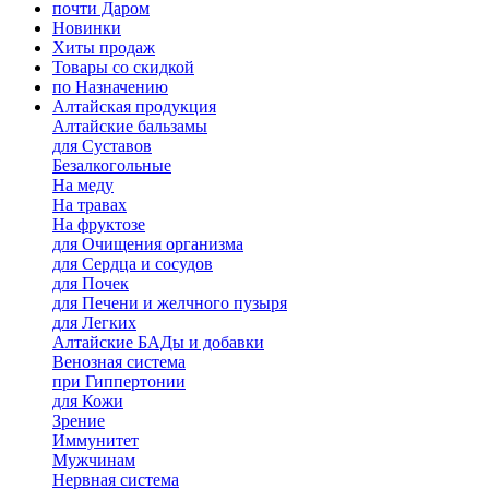
почти Даром
Новинки
Хиты продаж
Товары со скидкой
по Назначению
Алтайская продукция
Алтайские бальзамы
для Суставов
Безалкогольные
На меду
На травах
На фруктозе
для Очищения организма
для Сердца и сосудов
для Почек
для Печени и желчного пузыря
для Легких
Алтайские БАДы и добавки
Венозная система
при Гиппертонии
для Кожи
Зрение
Иммунитет
Мужчинам
Нервная система