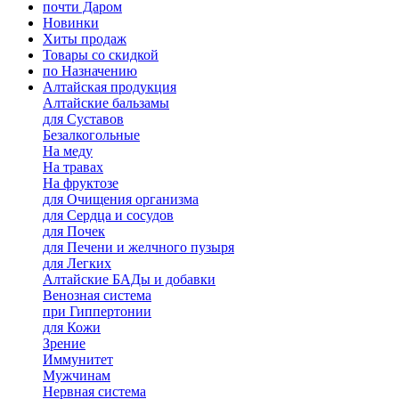
почти Даром
Новинки
Хиты продаж
Товары со скидкой
по Назначению
Алтайская продукция
Алтайские бальзамы
для Суставов
Безалкогольные
На меду
На травах
На фруктозе
для Очищения организма
для Сердца и сосудов
для Почек
для Печени и желчного пузыря
для Легких
Алтайские БАДы и добавки
Венозная система
при Гиппертонии
для Кожи
Зрение
Иммунитет
Мужчинам
Нервная система