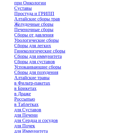
при Онкологии
Суставы
Простуда и ГРИПП
Алтайские сборы трав
Желудочные сборы
Печеночные сборы
Сборы от давления
Урологические сборы
Сборы для легких
Гинекологические сборы
Сборы для иммунитета
Сборы для суставов
Успокаивающие сборы
Сборы для похудения
Алтайские травы
в Фильтр-пакетах
в Брикетах
в Драже
Россыпью
в Таблетках
для Cуставов
для Печени
для Сердца и сосудов
для Почек
для Иммунитета