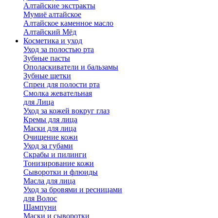
Алтайские экстракты
Мумиё алтайское
Алтайское каменное масло
Алтайский Мёд
Косметика и уход
Уход за полостью рта
Зубные пасты
Ополаскиватели и бальзамы
Зубные щетки
Спреи для полости рта
Смолка жевательная
для Лица
Уход за кожей вокруг глаз
Кремы для лица
Маски для лица
Очищение кожи
Уход за губами
Скрабы и пилинги
Тонизирование кожи
Сыворотки и флюиды
Масла для лица
Уход за бровями и ресницами
для Волос
Шампуни
Маски и сыворотки