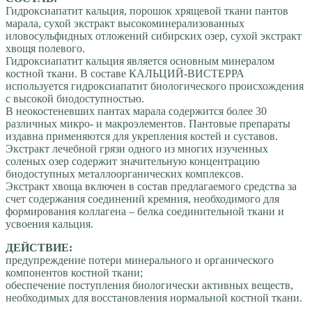
Гидроксиапатит кальция, порошок хрящевой ткани пантов
марала, сухой экстракт высокоминерализованных
иловосульфидных отложений сибирских озер, сухой экстракт
хвощя полевого.
Гидроксиапатит кальция является основным минералом
костной ткани. В составе КАЛЬЦИЙ-ВИСТЕРРА
используется гидроксиапатит биологического происхождения
с высокой биодоступностью.
В неокостеневших пантах марала содержится более 30
различных микро- и макроэлементов. Пантовые препараты
издавна применяются для укрепления костей и суставов.
Экстракт лечебной грязи одного из многих изученных
соленых озер содержит значительную концентрацию
биодоступных металлоорганических комплексов.
Экстракт хвоща включен в состав предлагаемого средства за
счет содержания соединений кремния, необходимого для
формирования коллагена – белка соединительной ткани и
усвоения кальция.
ДЕЙСТВИЕ:
предупреждение потери минерального и органического
компонентов костной ткани;
обеспечение поступления биологически активных веществ,
необходимых для восстановления нормальной костной ткани.