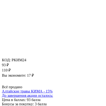
КОД:
РКИМ24
93
₽
110
₽
Вы экономите:
17
₽
Всё продано
Алтайские травы КИМА - 15%
До завершения акции осталось:
Цена в баллах:
93 балла
Бонусы за покупку:
3 балла