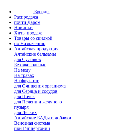
Бренды
Распродажа
почти Даром
Новинки
Хиты продаж
Товары со скидкой
по Назначению
Алтайская продукция
Алтайские бальзамы
для Суставов
Безалкогольные
На меду
На травах
На фруктозе
для Очищения организма
для Сердца и сосудов
для Почек
для Печени и желчного
пузыря
для Легких
Алтайские БАДы и добавки
Венозная система
при Гиппертонии