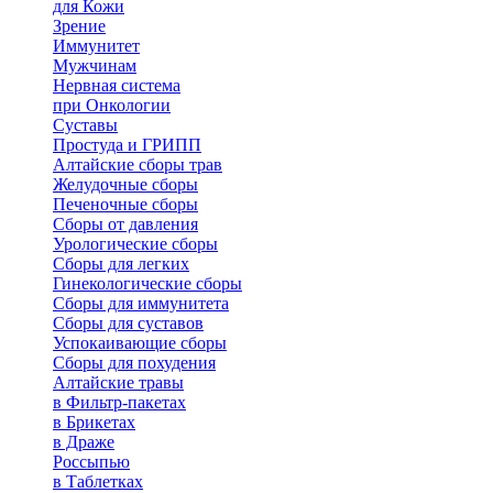
для Кожи
Зрение
Иммунитет
Мужчинам
Нервная система
при Онкологии
Суставы
Простуда и ГРИПП
Алтайские сборы трав
Желудочные сборы
Печеночные сборы
Сборы от давления
Урологические сборы
Сборы для легких
Гинекологические сборы
Сборы для иммунитета
Сборы для суставов
Успокаивающие сборы
Сборы для похудения
Алтайские травы
в Фильтр-пакетах
в Брикетах
в Драже
Россыпью
в Таблетках