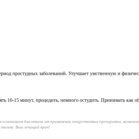
риод простудных заболеваний. Улучшает умственную и физичес
тоять 10-15 минут, процедить, немного остудить. Принимать как о
я основанием для отказа от применения лекарственных препаратов, назначен
т только Ваш лечащий врач!