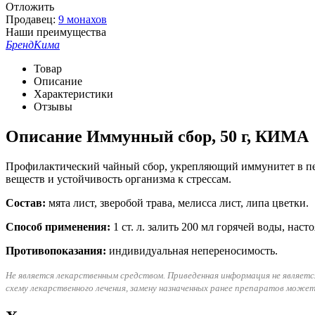
Отложить
Продавец:
9 монахов
Наши преимущества
Бренд
Кима
Товар
Описание
Характеристики
Отзывы
Описание
Иммунный сбор, 50 г, КИМА
Профилактический чайный сбор, укрепляющий иммунитет в пе
веществ и устойчивость организма к стрессам.
Состав:
мята лист, зверобой трава, мелисса лист, липа цветки.
Способ применения:
1 ст. л. залить 200 мл горячей воды, нас
Противопоказания:
индивидуальная непереносимость.
Не является лекарственным средством. Приведенная информация не являетс
схему лекарственного лечения, замену назначенных ранее препаратов може