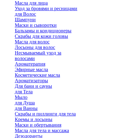
Масла для лица
Уход за бровями и ресницами
для Волос
Шампуни
Маски и сыворотки
Бальзамы и кондиционеры
Скрабы для кожи головы
Масла для волос
Лосьоны для волос
Несмываемый уход за
волосами
Ароматерапия
Эфирные масла
Косметические масла
Ароматизаторы
Для бани и сауны
для Тела
Мыло
для Душа
для Ванны
Скрабы и пиллинги для тела
Кремы и лосьоны
Маски и обертывания
Масла для тела и массажа
Дезодоранты