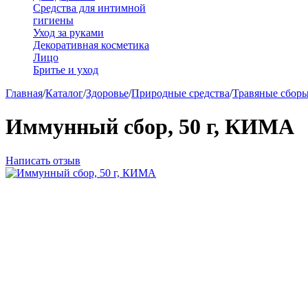
Средства для интимной
гигиены
Уход за руками
Декоративная косметика
Лицо
Бритье и уход
Главная
/
Каталог
/
Здоровье
/
Природные средства
/
Травяные сбор
Иммунный сбор, 50 г, КИМА
Написать отзыв