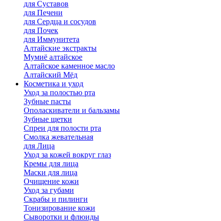
для Cуставов
для Печени
для Сердца и сосудов
для Почек
для Иммунитета
Алтайские экстракты
Мумиё алтайское
Алтайское каменное масло
Алтайский Мёд
Косметика и уход
Уход за полостью рта
Зубные пасты
Ополаскиватели и бальзамы
Зубные щетки
Спреи для полости рта
Смолка жевательная
для Лица
Уход за кожей вокруг глаз
Кремы для лица
Маски для лица
Очищение кожи
Уход за губами
Скрабы и пилинги
Тонизирование кожи
Сыворотки и флюиды