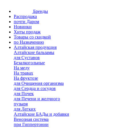
Бренды
Распродажа
почти Даром
Новинки
Хиты продаж
Товары со скидкой
по Назначению
Алтайская продукция
Алтайские бальзамы
для Суставов
Безалкогольные
На меду
На травах
На фруктозе
для Очищения организма
для Сердца и сосудов
для Почек
для Печени и желчного
пузыря
для Легких
Алтайские БАДы и добавки
Венозная система
при Гиппертонии