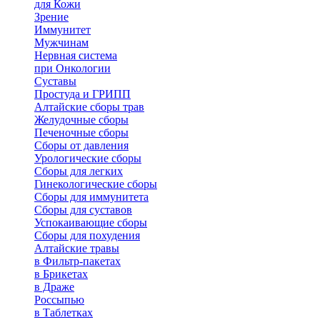
для Кожи
Зрение
Иммунитет
Мужчинам
Нервная система
при Онкологии
Суставы
Простуда и ГРИПП
Алтайские сборы трав
Желудочные сборы
Печеночные сборы
Сборы от давления
Урологические сборы
Сборы для легких
Гинекологические сборы
Сборы для иммунитета
Сборы для суставов
Успокаивающие сборы
Сборы для похудения
Алтайские травы
в Фильтр-пакетах
в Брикетах
в Драже
Россыпью
в Таблетках