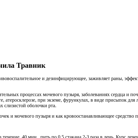
анила Травник
тивовоспалительное и дезинфицирующее, заживляет раны, эффект
ельных процессах мочевого пузыря, заболеваниях сердца и поче
, атеросклерозе, при экземе, фурункулах, в виде присыпок для л
ах слизистой оболочки рта.
почек и мочевого пузыря и как кровоостанавливающее средство 
в течение 40 мин., пить по 0,5 стакана 2-3 раза в день. Курс лече