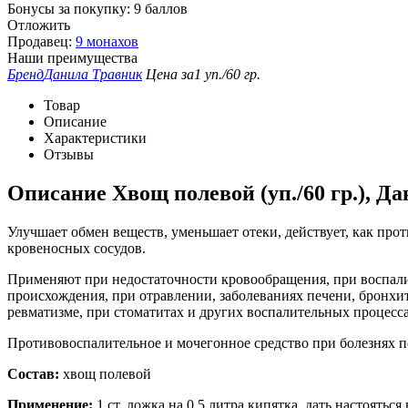
Бонусы за покупку:
9 баллов
Отложить
Продавец:
9 монахов
Наши преимущества
Бренд
Данила Травник
Цена за
1 уп./60 гр.
Товар
Описание
Характеристики
Отзывы
Описание
Хвощ полевой (уп./60 гр.), Д
Улучшает обмен веществ, уменьшает отеки, действует, как про
кровеносных сосудов.
Применяют при недостаточности кровообращения, при воспалит
происхождения, при отравлении, заболеваниях печени, бронхите
ревматизме, при стоматитах и других воспалительных процесс
Противовоспалительное и мочегонное средство при болезнях 
Состав:
хвощ полевой
Применение:
1 ст. ложка на 0,5 литра кипятка, дать настояться 