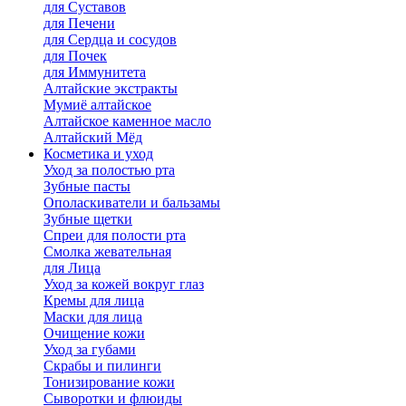
для Cуставов
для Печени
для Сердца и сосудов
для Почек
для Иммунитета
Алтайские экстракты
Мумиё алтайское
Алтайское каменное масло
Алтайский Мёд
Косметика и уход
Уход за полостью рта
Зубные пасты
Ополаскиватели и бальзамы
Зубные щетки
Спреи для полости рта
Смолка жевательная
для Лица
Уход за кожей вокруг глаз
Кремы для лица
Маски для лица
Очищение кожи
Уход за губами
Скрабы и пилинги
Тонизирование кожи
Сыворотки и флюиды