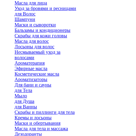
Масла для лица
Уход за бровями и ресницами
для Волос
Шампуни
Маски и сыворотки
Бальзамы и кондиционеры
Скрабы для кожи головы
Масла для волос
Лосьоны для волос
Несмываемый уход за
волосами
Ароматерапия
Эфирные масла
Косметические масла
Ароматизаторы
Для бани и сауны
для Тела
Мыло
для Душа
для Ванны
Скрабы и пиллинги для тела
Кремы и лосьоны
Маски и обертывания
Масла для тела и массажа
Дезодоранты