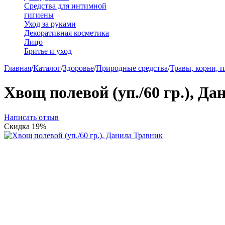
Средства для интимной
гигиены
Уход за руками
Декоративная косметика
Лицо
Бритье и уход
Главная
/
Каталог
/
Здоровье
/
Природные средства
/
Травы, корни, 
Хвощ полевой (уп./60 гр.), Д
Написать отзыв
Скидка
19%