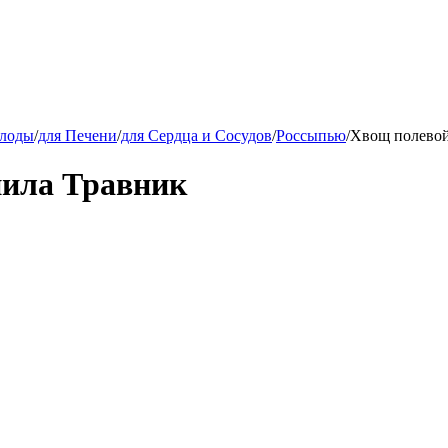
плоды
/
для Печени
/
для Сердца и Сосудов
/
Россыпью
/
Хвощ полевой 
анила Травник