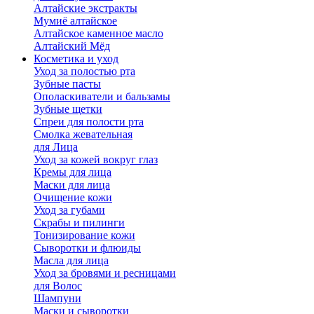
Алтайские экстракты
Мумиё алтайское
Алтайское каменное масло
Алтайский Мёд
Косметика и уход
Уход за полостью рта
Зубные пасты
Ополаскиватели и бальзамы
Зубные щетки
Спреи для полости рта
Смолка жевательная
для Лица
Уход за кожей вокруг глаз
Кремы для лица
Маски для лица
Очищение кожи
Уход за губами
Скрабы и пилинги
Тонизирование кожи
Сыворотки и флюиды
Масла для лица
Уход за бровями и ресницами
для Волос
Шампуни
Маски и сыворотки