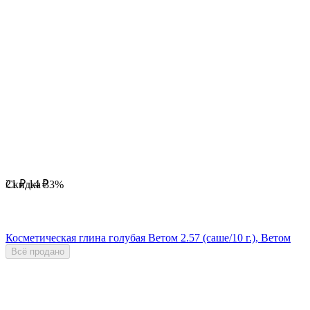
21
₽
14
₽
Скидка
33%
Косметическая глина голубая Ветом 2.57 (саше/10 г.), Ветом
Всё продано