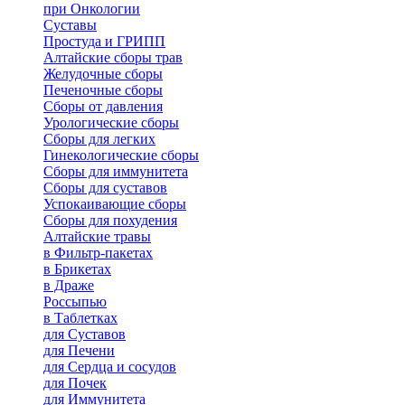
при Онкологии
Суставы
Простуда и ГРИПП
Алтайские сборы трав
Желудочные сборы
Печеночные сборы
Сборы от давления
Урологические сборы
Сборы для легких
Гинекологические сборы
Сборы для иммунитета
Сборы для суставов
Успокаивающие сборы
Сборы для похудения
Алтайские травы
в Фильтр-пакетах
в Брикетах
в Драже
Россыпью
в Таблетках
для Cуставов
для Печени
для Сердца и сосудов
для Почек
для Иммунитета