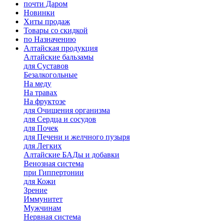
почти Даром
Новинки
Хиты продаж
Товары со скидкой
по Назначению
Алтайская продукция
Алтайские бальзамы
для Суставов
Безалкогольные
На меду
На травах
На фруктозе
для Очищения организма
для Сердца и сосудов
для Почек
для Печени и желчного пузыря
для Легких
Алтайские БАДы и добавки
Венозная система
при Гиппертонии
для Кожи
Зрение
Иммунитет
Мужчинам
Нервная система