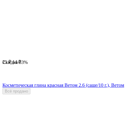
21
₽
14
₽
Скидка
33%
Косметическая глина красная Ветом 2.6 (саше/10 г.), Ветом
Всё продано