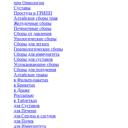
при Онкологии
Суставы
Простуда и ГРИПП
Алтайские сборы трав
Желудочные сборы
Печеночные сборы
Сборы от давления
Урологические сборы
Сборы для легких
Гинекологические сборы
Сборы для иммунитета
Сборы для суставов
Успокаивающие сборы
Сборы для похудения
Алтайские травы
в Фильтр-пакетах
в Брикетах
в Драже
Россыпью
в Таблетках
для Cуставов
для Печени
для Сердца и сосудов
для Почек
для Иммунитета