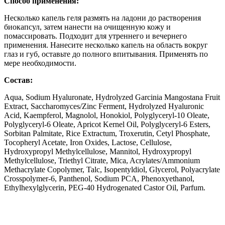
Способ применения:
Несколько капель геля размять на ладони до растворения
биокапсул, затем нанести на очищенную кожу и
помассировать. Подходит для утреннего и вечернего
применения. Нанесите несколько капель на область вокруг
глаз и губ, оставьте до полного впитывания. Применять по
мере необходимости.
Состав:
Aqua, Sodium Hyaluronate, Hydrolyzed Garcinia Mangostana Fruit
Extract, Saccharomyces/Zinc Ferment, Hydrolyzed Hyaluronic
Acid, Kaempferol, Magnolol, Honokiol, Polyglyceryl-10 Oleate,
Polyglyceryl-6 Oleate, Apricot Kernel Oil, Polyglyceryl-6 Esters,
Sorbitan Palmitate, Rice Extractum, Troxerutin, Cetyl Phosphate,
Tocopheryl Acetate, Iron Oxides, Lactose, Cellulose,
Hydroxypropyl Methylcellulose, Mannitol, Hydroxypropyl
Methylcellulose, Triethyl Citrate, Mica, Acrylates/Ammonium
Methacrylate Copolymer, Talc, Isopentyldiol, Glycerol, Polyacrylate
Crosspolymer-6, Panthenol, Sodium PCA, Phenoxyethanol,
Ethylhexylglycerin, PEG-40 Hydrogenated Castor Oil, Parfum.