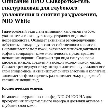
Описание
НИО Сыворотка-гель
гиалуроновая для глубокого
увлажнения и снятия раздражения,
NIO White
Гиалуроновый гель с витаминными капсулами глубоко
увлажняет и тонизирует кожу, устраняет видимые
несовершенства. Обладает активным регенерирующим
действием, стимулирует синтез собственного коллагена.
Выравнивает рельеф кожи, оказывает антиоксидантный и
эффект, возвращает коже эластичность, предотвращает
появление морщин. Содержит три вида гиалуроновой
кислоты: низкой, средней и высокой молекулярной массы.
Создает трехмерную сетку, которая длительно увлажняет все
слои эпидермиса. Активизирует синтез эластина и коллагена,
защищает от фотостарения, разглаживает кожу, придает ей
свежий сияющий вид.
Косметическая основа:
Комплекс натуральных ниосфер NIO-OLIGO HA для
преодоления эпидермального барьера и доставки активов в
глубокие слои кожи: