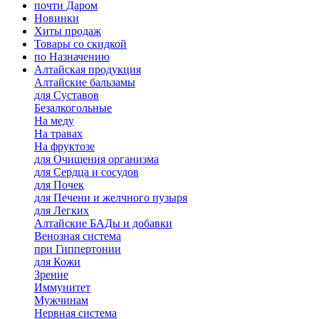
почти Даром
Новинки
Хиты продаж
Товары со скидкой
по Назначению
Алтайская продукция
Алтайские бальзамы
для Суставов
Безалкогольные
На меду
На травах
На фруктозе
для Очищения организма
для Сердца и сосудов
для Почек
для Печени и желчного пузыря
для Легких
Алтайские БАДы и добавки
Венозная система
при Гиппертонии
для Кожи
Зрение
Иммунитет
Мужчинам
Нервная система