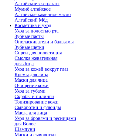
Алтайские экстракты
Мумиё алтайское
Алтайское каменное масло
Алтайский Мёд
Косметика и уход
Уход за полостью рта
Зубные пасты
Ополаскиватели и бальзамы
Зубные щетки
Спреи для полости рта
Смолка жевательная
для Лица
Уход за кожей вокруг глаз
Кремы для лица
Маски для лица
Очищение кожи
Уход за губами
Скрабы и пилинги
Тонизирование кожи
Сыворотки и флюиды
Масла для лица
Уход за бровями и ресницами
для Волос
Шампуни
Маски и сыворотки