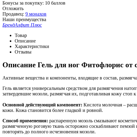
Бонусы за покупку:
10 баллов
Отложить
Продавец:
9 монахов
Наши преимущества
Бренд
Алфит Плюс
Товар
Описание
Характеристики
Отзывы
Описание
Гель для ног Фитофлорис от 
Активные вещества и компоненты, входящие в состав, размягч
Гель является универсальным средством для размягчения натоп
затвердевшие мозоли, размягчая их, подготавливая кожу стоп
Основной действующий компонент:
Кислота молочная – расщ
кожи. Кожа становится более гладкой и ровной.
Способ применения:
распаренную мозоль смазывают косметиче
размягченную роговую ткань осторожно соскабливают пемзой и
повторять до полного исчезновения мозоли.