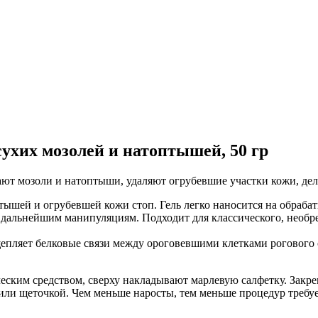
сухих мозолей и натоптышей, 50 гр
ают мозоли и натоптыши, удаляют огрубевшие участки кожи, дел
тышей и огрубевшей кожи стоп. Гель легко наносится на обраба
 к дальнейшим манипуляциям. Подходит для классического, необ
епляет белковые связи между ороговевшими клетками рогового с
ским средством, сверху накладывают марлевую салфетку. Закреп
ли щеточкой. Чем меньше наросты, тем меньше процедур требуе