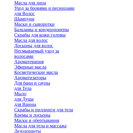
Масла для лица
Уход за бровями и ресницами
для Волос
Шампуни
Маски и сыворотки
Бальзамы и кондиционеры
Скрабы для кожи головы
Масла для волос
Лосьоны для волос
Несмываемый уход за
волосами
Ароматерапия
Эфирные масла
Косметические масла
Ароматизаторы
Для бани и сауны
для Тела
Мыло
для Душа
для Ванны
Скрабы и пиллинги для тела
Кремы и лосьоны
Маски и обертывания
Масла для тела и массажа
Дезодоранты