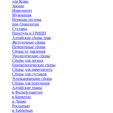
для Кожи
Зрение
Иммунитет
Мужчинам
Нервная система
при Онкологии
Суставы
Простуда и ГРИПП
Алтайские сборы трав
Желудочные сборы
Печеночные сборы
Сборы от давления
Урологические сборы
Сборы для легких
Гинекологические сборы
Сборы для иммунитета
Сборы для суставов
Успокаивающие сборы
Сборы для похудения
Алтайские травы
в Фильтр-пакетах
в Брикетах
в Драже
Россыпью
в Таблетках