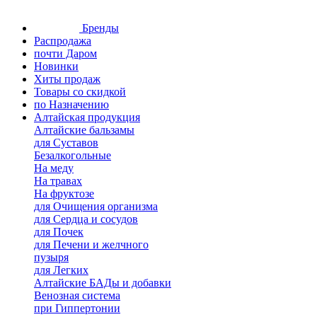
Бренды
Распродажа
почти Даром
Новинки
Хиты продаж
Товары со скидкой
по Назначению
Алтайская продукция
Алтайские бальзамы
для Суставов
Безалкогольные
На меду
На травах
На фруктозе
для Очищения организма
для Сердца и сосудов
для Почек
для Печени и желчного
пузыря
для Легких
Алтайские БАДы и добавки
Венозная система
при Гиппертонии