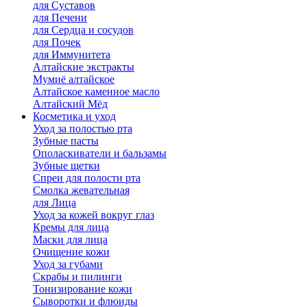
для Cуставов
для Печени
для Сердца и сосудов
для Почек
для Иммунитета
Алтайские экстракты
Мумиё алтайское
Алтайское каменное масло
Алтайский Мёд
Косметика и уход
Уход за полостью рта
Зубные пасты
Ополаскиватели и бальзамы
Зубные щетки
Спреи для полости рта
Смолка жевательная
для Лица
Уход за кожей вокруг глаз
Кремы для лица
Маски для лица
Очищение кожи
Уход за губами
Скрабы и пилинги
Тонизирование кожи
Сыворотки и флюиды