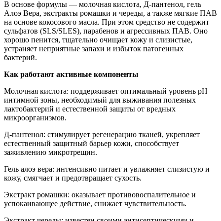
В основе формулы — молочная кислота, Д-пантенол, гель
Алоэ Вера, экстракты ромашки и череды, а также мягкие ПАВ
на основе кокосового масла. При этом средство не содержит
сульфатов (SLS/SLES), парабенов и агрессивных ПАВ. Оно
хорошо пенится, тщательно очищает кожу и слизистые,
устраняет неприятные запахи и избыток патогенных
бактерий.
Как работают активные компоненты
Молочная кислота: поддерживает оптимальный уровень pH
интимной зоны, необходимый для выживания полезных
лактобактерий и естественной защиты от вредных
микроорганизмов.
Д-пантенол: стимулирует регенерацию тканей, укрепляет
естественный защитный барьер кожи, способствует
заживлению микротрещин.
Гель алоэ вера: интенсивно питает и увлажняет слизистую и
кожу, смягчает и предотвращает сухость.
Экстракт ромашки: оказывает противовоспалительное и
успокаивающее действие, снижает чувствительность.
Экстракт череды: известен своими антисептическими и