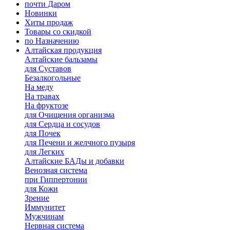
почти Даром
Новинки
Хиты продаж
Товары со скидкой
по Назначению
Алтайская продукция
Алтайские бальзамы
для Суставов
Безалкогольные
На меду
На травах
На фруктозе
для Очищения организма
для Сердца и сосудов
для Почек
для Печени и желчного пузыря
для Легких
Алтайские БАДы и добавки
Венозная система
при Гиппертонии
для Кожи
Зрение
Иммунитет
Мужчинам
Нервная система