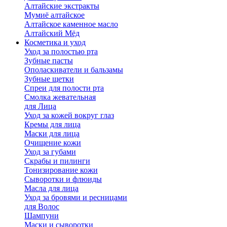
Алтайские экстракты
Мумиё алтайское
Алтайское каменное масло
Алтайский Мёд
Косметика и уход
Уход за полостью рта
Зубные пасты
Ополаскиватели и бальзамы
Зубные щетки
Спреи для полости рта
Смолка жевательная
для Лица
Уход за кожей вокруг глаз
Кремы для лица
Маски для лица
Очищение кожи
Уход за губами
Скрабы и пилинги
Тонизирование кожи
Сыворотки и флюиды
Масла для лица
Уход за бровями и ресницами
для Волос
Шампуни
Маски и сыворотки