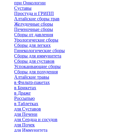
при Онкологии
Суставы
Простуда и ГРИПП
Алтайские сборы трав
Желудочные сборы
Печеночные сборы
Сборы от давления
Урологические сборы
Сборы для легких
Гинекологические сборы
Сборы для иммунитета
Сборы для суставов
Успокаивающие сборы
Сборы для похудения
Алтайские травы
в Фильтр-пакетах
в Брикетах
в Драже
Россыпью
в Таблетках
для Cуставов
для Печени
для Сердца и сосудов
для Почек
для Иммунитета