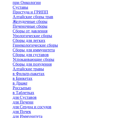
при Онкологии
Суставы
Простуда и ГРИПП
Алтайские сборы трав
Желудочные сборы
Печеночные сборы
Сборы от давления
Урологические сборы
Сборы для легких
Гинекологические сборы
Сборы для иммунитета
Сборы для суставов
Успокаивающие сборы
Сборы для похудения
Алтайские травы
в Фильтр-пакетах
в Брикетах
в Драже
Россыпью
в Таблетках
для Cуставов
для Печени
для Сердца и сосудов
для Почек
для Иммунитета