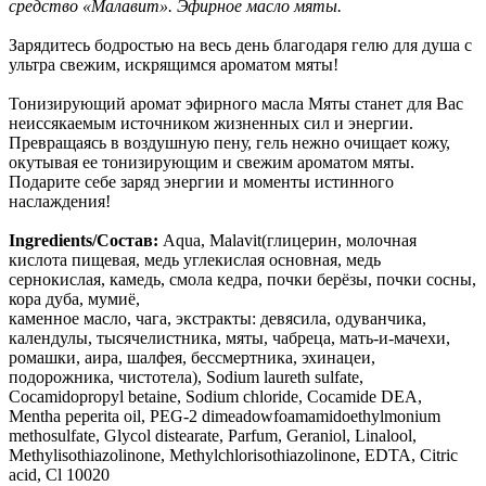
средство «Малавит». Эфирное масло мяты.
Зарядитесь бодростью на весь день благодаря гелю для душа с
ультра свежим, искрящимся ароматом мяты!
Тонизирующий аромат эфирного масла Мяты станет для Вас
неиссякаемым источником жизненных сил и энергии.
Превращаясь в воздушную пену, гель нежно очищает кожу,
окутывая ее тонизирующим и свежим ароматом мяты.
Подарите себе заряд энергии и моменты истинного
наслаждения!
Ingredients/Состав:
Aqua, Malavit(глицерин, молочная
кислота пищевая, медь углекислая основная, медь
сернокислая, камедь, смола кедра, почки берёзы, почки сосны,
кора дуба, мумиё,
каменное масло, чага, экстракты: девясила, одуванчика,
календулы, тысячелистника, мяты, чабреца, мать-и-мачехи,
ромашки, аира, шалфея, бессмертника, эхинацеи,
подорожника, чистотела), Sodium laureth sulfate,
Cocamidopropyl betaine, Sodium chloride, Cocamide DEA,
Mentha peperita oil, PEG-2 dimeadowfoamamidoethylmonium
methosulfate, Glycol distearate, Parfum, Geraniol, Linalool,
Methylisothiazolinone, Methylchlorisothiazolinone, EDTA, Citric
acid, Cl 10020