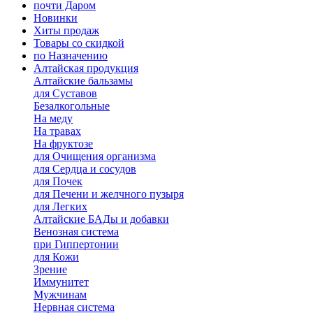
почти Даром
Новинки
Хиты продаж
Товары со скидкой
по Назначению
Алтайская продукция
Алтайские бальзамы
для Суставов
Безалкогольные
На меду
На травах
На фруктозе
для Очищения организма
для Сердца и сосудов
для Почек
для Печени и желчного пузыря
для Легких
Алтайские БАДы и добавки
Венозная система
при Гиппертонии
для Кожи
Зрение
Иммунитет
Мужчинам
Нервная система