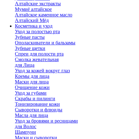
Алтайские экстракты
Мумиё алтайское
Алтайское каменное масло
Алтайский Мёд
Косметика и уход
Уход за полостью рта
Зубные пасты
Ополаскиватели и бальзамы
Зубные щетки
Спреи для полости рта
Смолка жевательная
для Лица
Уход за кожей вокруг глаз
Кремы для лица
Маски для лица
Очищение кожи
Уход за губами
Скрабы и пилинги
Тонизирование кожи
Сыворотки и флюиды
Масла для лица
Уход за бровями и ресницами
для Волос
Шампуни
Маски и сыворотки