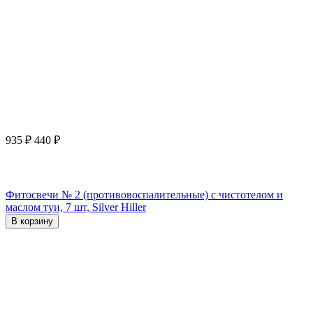
935
₽
440
₽
Фитосвечи № 2 (противовоспалительные) с чистотелом и
маслом туи, 7 шт, Silver Hiller
В корзину