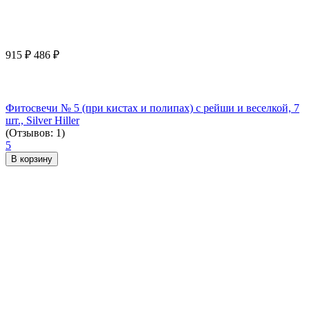
915
₽
486
₽
Фитосвечи № 5 (при кистах и полипах) с рейши и веселкой, 7
шт., Silver Hiller
(Отзывов: 1)
5
В корзину