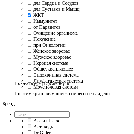
для Сердца и Сосудов
для Суставов и Мышц
ЖКТ
Иммунитет
от Паразитов
Очищение организма
Похудение
при Онкологии
Женское здоровье
Мужское здоровье
Нервная система
Общеукрепляющее
Эндокринная система
Лимфатическая система
Показать все (17)
Свернуть
Мочеполовая система
По этим критериям поиска ничего не найдено
Бренд
Алфит Плюс
Алтаведъ
Dr Giller