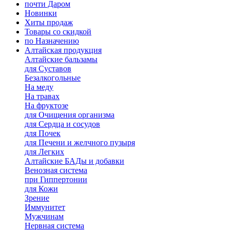
почти Даром
Новинки
Хиты продаж
Товары со скидкой
по Назначению
Алтайская продукция
Алтайские бальзамы
для Суставов
Безалкогольные
На меду
На травах
На фруктозе
для Очищения организма
для Сердца и сосудов
для Почек
для Печени и желчного пузыря
для Легких
Алтайские БАДы и добавки
Венозная система
при Гиппертонии
для Кожи
Зрение
Иммунитет
Мужчинам
Нервная система