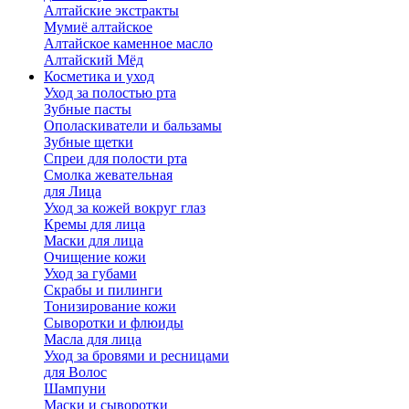
Алтайские экстракты
Мумиё алтайское
Алтайское каменное масло
Алтайский Мёд
Косметика и уход
Уход за полостью рта
Зубные пасты
Ополаскиватели и бальзамы
Зубные щетки
Спреи для полости рта
Смолка жевательная
для Лица
Уход за кожей вокруг глаз
Кремы для лица
Маски для лица
Очищение кожи
Уход за губами
Скрабы и пилинги
Тонизирование кожи
Сыворотки и флюиды
Масла для лица
Уход за бровями и ресницами
для Волос
Шампуни
Маски и сыворотки