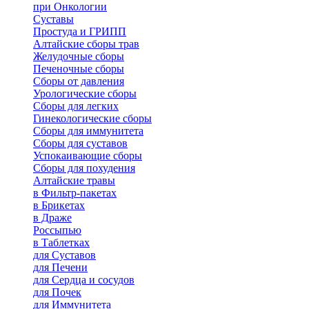
при Онкологии
Суставы
Простуда и ГРИПП
Алтайские сборы трав
Желудочные сборы
Печеночные сборы
Сборы от давления
Урологические сборы
Сборы для легких
Гинекологические сборы
Сборы для иммунитета
Сборы для суставов
Успокаивающие сборы
Сборы для похудения
Алтайские травы
в Фильтр-пакетах
в Брикетах
в Драже
Россыпью
в Таблетках
для Cуставов
для Печени
для Сердца и сосудов
для Почек
для Иммунитета