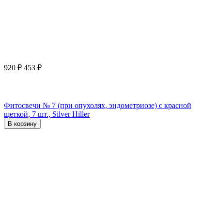
920
₽
453
₽
Фитосвечи № 7 (при опухолях, эндометриозе) с красной
щеткой, 7 шт., Silver Hiller
В корзину