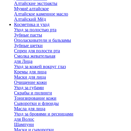
Алтайские экстракты
Мумиё алтайское
Алтайское каменное масло
Алтайский Мёд
Косметика и уход
Уход за полостью рта
Зубные пасты
Ополаскиватели и бальзамы
Зубные щетки
Спреи для полости рта
Смолка жевательная
для Лица
Уход за кожей вокруг глаз
Кремы для лица
Маски для лица
Очищение кожи
Уход за губами
Скрабы и пилинги
Тонизирование кожи
Сыворотки и флюиды
Масла для лица
Уход за бровями и ресницами
для Волос
Шампуни
Маски и сыворотки