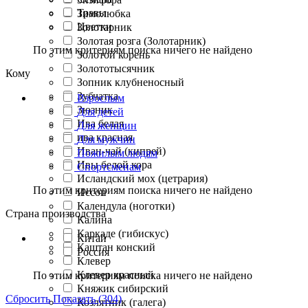
Травы
Зимолюбка
Цветки
Золотарник
Золотая розга (Золотарник)
По этим критериям поиска ничего не найдено
Золотой корень
Золототысячник
Кому
Зопник клубненосный
Зубчатка
Взрослым
Зюзник
Для детей
Ива белая
Для женщин
ива красная
Для мужчин
Иван-чай (кипрей)
Пожилым людям
Ивы белой кора
Спортсменам
Исландский мох (цетрария)
По этим критериям поиска ничего не найдено
Иссоп
Календула (ноготки)
Страна производства
Калина
Каркаде (гибискус)
Китай
Каштан конский
Россия
Клевер
Клевер красный
По этим критериям поиска ничего не найдено
Княжик сибирский
Сбросить
Показать (304)
Козлятник (галега)