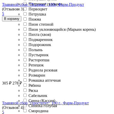
Патриния скальная
Травяной сбор "Псориаз", 100г, Фарм-Продукт
(Отзывов: 3)
Первоцвет
5
Петрушка
В корзину
Пижма
Пион степной
Пион уклоняющийся (Марьин корень)
Пихта (хвоя)
Подмаренник
Подорожник
Полынь
Пустырник
Расторопша
Репешок
Родиола розовая
Розмарин
Ромашка аптечная
305
₽
278
₽
Рябина
Ряска
Сабельник
Сенна (Кассия)
Травяной сбор "Простатит" 100 г., Фарм-Продукт
Синюха голубая
(Отзывов: 4)
Смородина
5