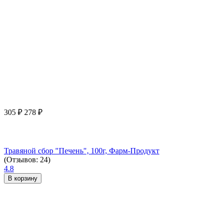
305
₽
278
₽
Травяной сбор "Печень", 100г, Фарм-Продукт
(Отзывов: 24)
4.8
В корзину