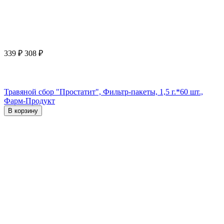
339
₽
308
₽
Травяной сбор "Простатит", Фильтр-пакеты, 1,5 г.*60 шт.,
Фарм-Продукт
В корзину