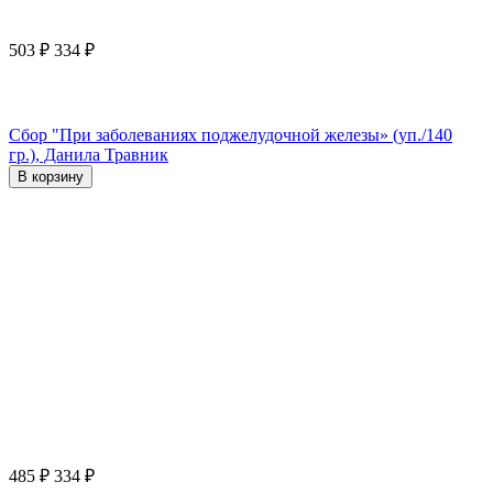
503
₽
334
₽
Сбор "При заболеваниях поджелудочной железы» (уп./140
гр.), Данила Травник
В корзину
485
₽
334
₽