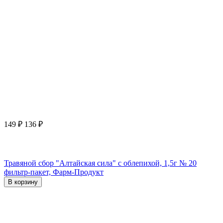
149
₽
136
₽
Травяной сбор "Алтайская сила" с облепихой, 1,5г № 20
фильтр-пакет, Фарм-Продукт
В корзину