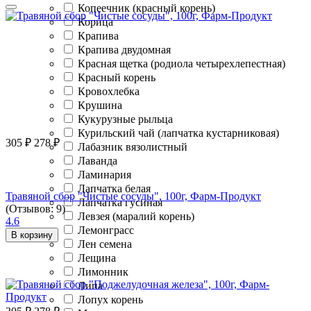
Копеечник (красный корень)
Корица
Крапива
Крапива двудомная
Красная щетка (родиола четырехлепестная)
Красный корень
Кровохлебка
Крушина
Кукурузные рыльца
Курильский чай (лапчатка кустарниковая)
305
₽
278
₽
Лабазник вязолистный
Лаванда
Ламинария
Лапчатка белая
Травяной сбор "Чистые сосуды", 100г, Фарм-Продукт
Лапчатка гусиная
(Отзывов: 9)
Левзея (маралий корень)
4.6
Лемонграсс
В корзину
Лен семена
Лещина
Лимонник
Липа
Лопух корень