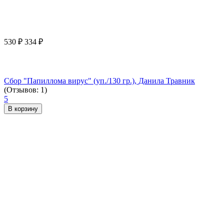
530
₽
334
₽
Сбор "Папиллома вирус" (уп./130 гр.), Данила Травник
(Отзывов: 1)
5
В корзину