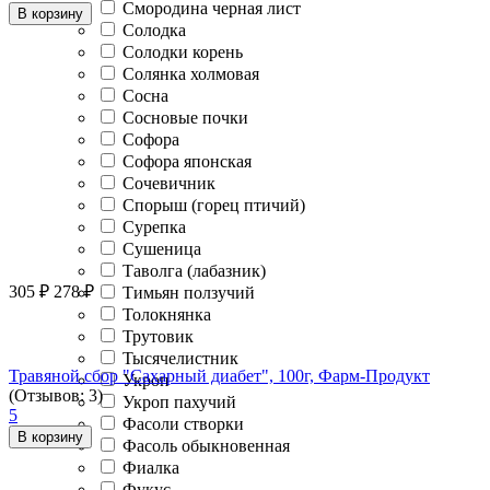
Смородина черная лист
В корзину
Солодка
Солодки корень
Солянка холмовая
Сосна
Сосновые почки
Софора
Софора японская
Сочевичник
Спорыш (горец птичий)
Сурепка
Сушеница
Таволга (лабазник)
305
₽
278
₽
Тимьян ползучий
Толокнянка
Трутовик
Тысячелистник
Травяной сбор "Сахарный диабет", 100г, Фарм-Продукт
Укроп
(Отзывов: 3)
Укроп пахучий
5
Фасоли створки
В корзину
Фасоль обыкновенная
Фиалка
Фукус