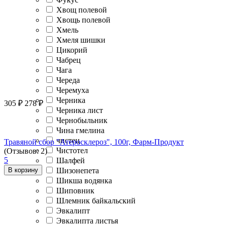
Хвощ полевой
Хвощь полевой
Хмель
Хмеля шишки
Цикорий
Чабрец
Чага
Череда
Черемуха
Черника
305
₽
278
₽
Черника лист
Чернобыльник
Чина гмелина
чистец
Травяной сбор "Атеросклероз", 100г, Фарм-Продукт
Чистотел
(Отзывов: 2)
5
Шалфей
Шизонепета
В корзину
Шикша водянка
Шиповник
Шлемник байкальский
Эвкалипт
Эвкалипта листья