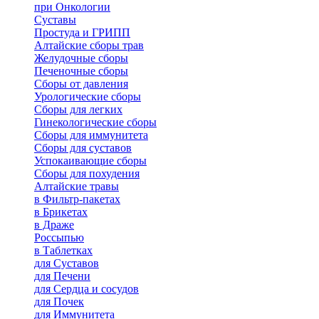
при Онкологии
Суставы
Простуда и ГРИПП
Алтайские сборы трав
Желудочные сборы
Печеночные сборы
Сборы от давления
Урологические сборы
Сборы для легких
Гинекологические сборы
Сборы для иммунитета
Сборы для суставов
Успокаивающие сборы
Сборы для похудения
Алтайские травы
в Фильтр-пакетах
в Брикетах
в Драже
Россыпью
в Таблетках
для Cуставов
для Печени
для Сердца и сосудов
для Почек
для Иммунитета