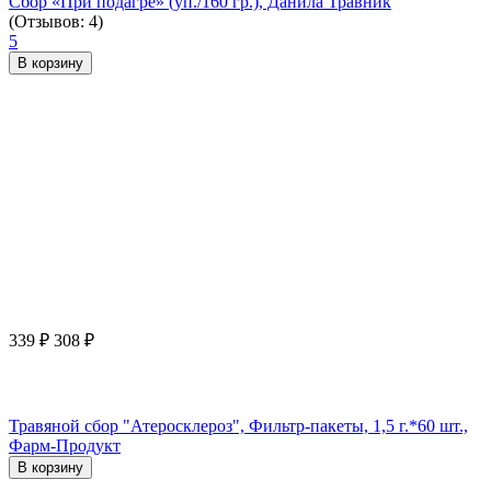
Сбор «При подагре» (уп./160 гр.), Данила Травник
(Отзывов: 4)
5
В корзину
339
₽
308
₽
Травяной сбор "Атеросклероз", Фильтр-пакеты, 1,5 г.*60 шт.,
Фарм-Продукт
В корзину