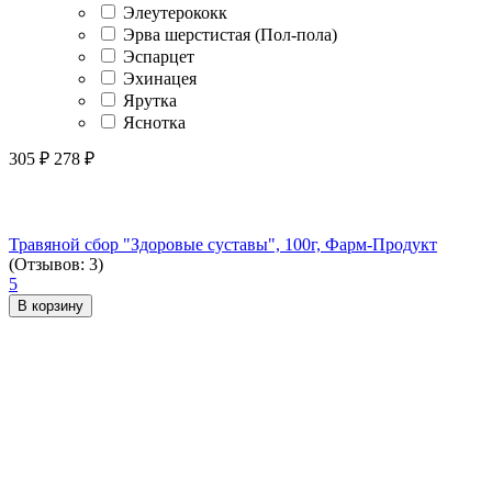
Элеутерококк
Эрва шерстистая (Пол-пола)
Эспарцет
Эхинацея
Ярутка
Яснотка
305
₽
278
₽
Травяной сбор "Здоровые суставы", 100г, Фарм-Продукт
(Отзывов: 3)
5
В корзину