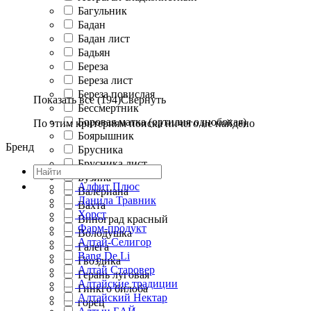
Багульник
Бадан
Бадан лист
Бадьян
Береза
Береза лист
Береза повислая
Показать все (194)
Свернуть
Бессмертник
Боровая матка (ортилия однобокая)
По этим критериям поиска ничего не найдено
Боярышник
Бренд
Брусника
Брусника лист
Бузина
Алфит Плюс
Валериана
Данила Травник
Вахта
Хорст
Виноград красный
Фарм-продукт
Володушка
Алтай-Селигор
Галега
Bang De Li
Гвоздика
Алтай Старовер
Герань луговая
Алтайские традиции
Гинкго билоба
Алтайский Нектар
горец