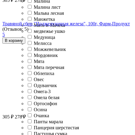
305
₽
278
₽
Малина
Малина лист
Мальва лесная
Манжетка
Травяной сбор "Поджелудочная железа", 100г, Фарм-Продукт
Мать-и-Мачеха
(Отзывов: 5)
медвежье ушко
5
Медуница
В корзину
Мелисса
Можжевельник
Мордовник
Мята
Мята перечная
Облепиха
Овес
Одуванчик
Омега-3
Омела белая
Ортосифон
Осина
Очанка
305
₽
278
₽
Панты марала
Панцерия шерстистая
Пастушья сумка