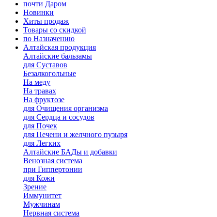
почти Даром
Новинки
Хиты продаж
Товары со скидкой
по Назначению
Алтайская продукция
Алтайские бальзамы
для Суставов
Безалкогольные
На меду
На травах
На фруктозе
для Очищения организма
для Сердца и сосудов
для Почек
для Печени и желчного пузыря
для Легких
Алтайские БАДы и добавки
Венозная система
при Гиппертонии
для Кожи
Зрение
Иммунитет
Мужчинам
Нервная система