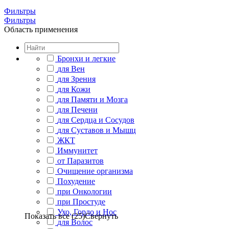
Фильтры
Фильтры
Область применения
Бронхи и легкие
для Вен
для Зрения
для Кожи
для Памяти и Мозга
для Печени
для Сердца и Сосудов
для Суставов и Мышц
ЖКТ
Иммунитет
от Паразитов
Очищение организма
Похудение
при Онкологии
при Простуде
Ухо, Горло и Нос
Показать все (25)
Свернуть
для Волос