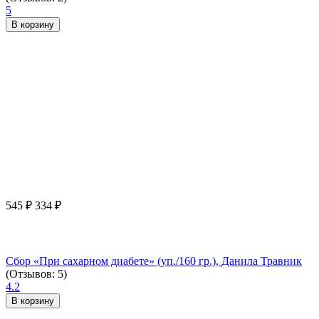
5
В корзину
545
₽
334
₽
Сбор «При сахарном диабете» (уп./160 гр.), Данила Травник
(Отзывов: 5)
4.2
В корзину