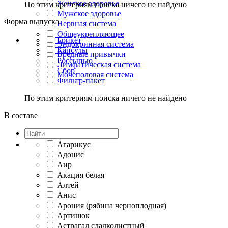
Женское здоровье
По этим критериям поиска ничего не найдено
Мужское здоровье
Форма выпуска
Нервная система
Общеукрепляющее
Брикет
Эндокринная система
Капсулы
Вредные привычки
Россыпью
Лимфатическая система
Сбор
Мочеполовая система
Фильтр-пакет
По этим критериям поиска ничего не найдено
В составе
Агарикус
Адонис
Аир
Акация белая
Алтей
Анис
Арония (рябина черноплодная)
Артишок
Астрагал сладколистный