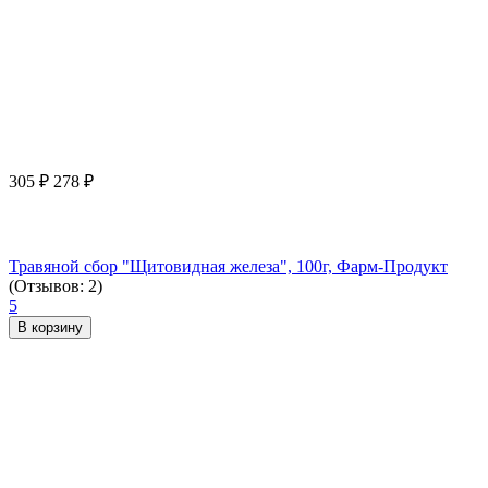
305
₽
278
₽
Травяной сбор "Щитовидная железа", 100г, Фарм-Продукт
(Отзывов: 2)
5
В корзину