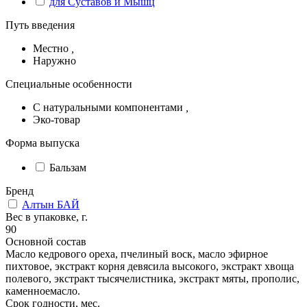
для Суставов и Мышц
Путь введения
Местно
,
Наружно
Специальные особенности
С натуральными компонентами
,
Эко-товар
Форма выпуска
Бальзам
Бренд
Алтын БАЙ
Вес в упаковке, г.
90
Основной состав
Масло кедрового ореха, пчелиный воск, масло эфирное
пихтовое, экстракт корня девясила высокого, экстракт хвоща
полевого, экстракт тысячелистника, экстракт мяты, прополис,
каменноемасло.
Срок годности, мес.