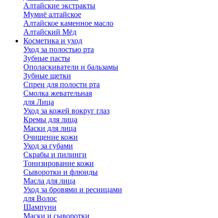
Алтайские экстракты
Мумиё алтайское
Алтайское каменное масло
Алтайский Мёд
Косметика и уход
Уход за полостью рта
Зубные пасты
Ополаскиватели и бальзамы
Зубные щетки
Спреи для полости рта
Смолка жевательная
для Лица
Уход за кожей вокруг глаз
Кремы для лица
Маски для лица
Очищение кожи
Уход за губами
Скрабы и пилинги
Тонизирование кожи
Сыворотки и флюиды
Масла для лица
Уход за бровями и ресницами
для Волос
Шампуни
Маски и сыворотки