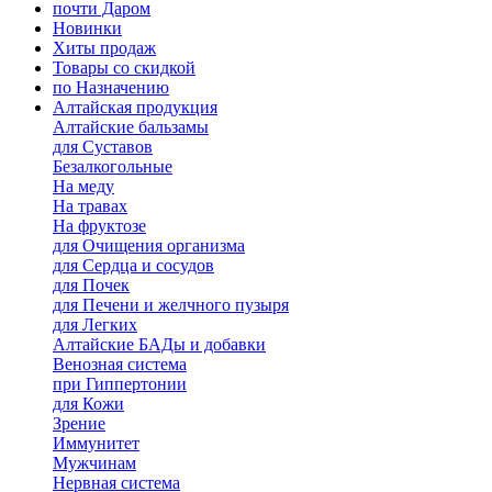
почти Даром
Новинки
Хиты продаж
Товары со скидкой
по Назначению
Алтайская продукция
Алтайские бальзамы
для Суставов
Безалкогольные
На меду
На травах
На фруктозе
для Очищения организма
для Сердца и сосудов
для Почек
для Печени и желчного пузыря
для Легких
Алтайские БАДы и добавки
Венозная система
при Гиппертонии
для Кожи
Зрение
Иммунитет
Мужчинам
Нервная система