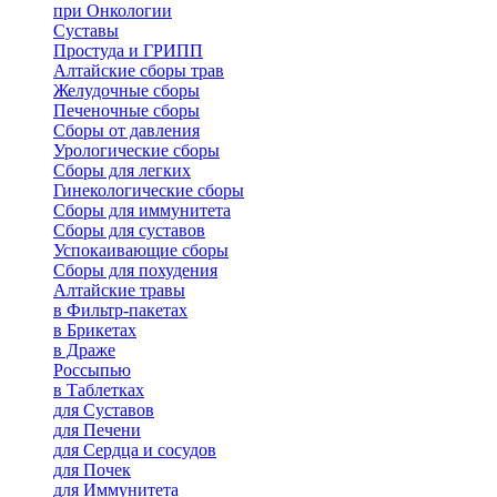
при Онкологии
Суставы
Простуда и ГРИПП
Алтайские сборы трав
Желудочные сборы
Печеночные сборы
Сборы от давления
Урологические сборы
Сборы для легких
Гинекологические сборы
Сборы для иммунитета
Сборы для суставов
Успокаивающие сборы
Сборы для похудения
Алтайские травы
в Фильтр-пакетах
в Брикетах
в Драже
Россыпью
в Таблетках
для Cуставов
для Печени
для Сердца и сосудов
для Почек
для Иммунитета