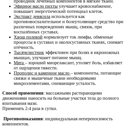
проводник лечебных компонентов в мягкие ткани.
Эфирное масло пихты
улучшает кровоснабжение,
повышает энергетический потенциал клеток.
Экстракт девясила
используется как
противовоспалительное и болеутоляющее средство при
различных повреждениях мышц, связок, при
воспалённых суставах.
Хвощ полевой
нормализует ток лимфы, обменные
процессы в суставах и околосуставных тканях, снимает
отёчность.
Тысячелистник
эффективен при болях в икроножных
мышцах, улучшает питание мышц.
Мята
– хороший миорелаксант, утоляет боль, избавляет
от ощущения тяжести.
Прополис и каменное масло
– компоненты, питающие
связки и мышечные ткани необходимыми
микроэлементами, снимающие усталость.
Способ применения
: массажными растирающими
движениями наносить на больные участки тела до полного
впитывания мази.
Применять 2-4 раза в сутки.
Противопоказания
: индивидуальная непереносимость
компонентов.