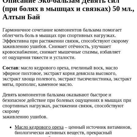
Описание
Эко-бальзам Девять сил
(при болях в мышцах и связках) 50 мл.,
Алтын Бай
Гармоничное сочетание компонентов бальзама помогает
облегчить боль в мышцах при спортивных нагрузках.
Эффективна при растяжении связок, способствуют скорому
заживлению ушибов. Снимает отёчность, улучшает
кровоснабжение, снимает мышечные спазмы, избавляет
от ощущения тяжести и усталости.
Состав
: масло кедрового ореха, пчелиный воск, масло
эфирное пихтовое, экстракт корня девясила высокого,
экстракт хвоща полевого, экстракт тысячелистника, экстракт
мяты, прополис, каменное масло.
Девять компонентов бальзама оказывают быстрое и
безопасное действие при болевых ощущениях в мышцах при
спортивных нагрузках, растяжении связок, способствуют
скорому
заживлению ушибов.
Масло кедро
вого ореха
– ценный источник витаминов,
биологически активных веществ, прекрасный