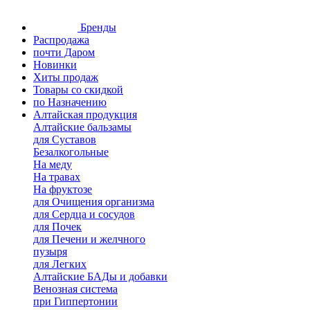
Бренды
Распродажа
почти Даром
Новинки
Хиты продаж
Товары со скидкой
по Назначению
Алтайская продукция
Алтайские бальзамы
для Суставов
Безалкогольные
На меду
На травах
На фруктозе
для Очищения организма
для Сердца и сосудов
для Почек
для Печени и желчного
пузыря
для Легких
Алтайские БАДы и добавки
Венозная система
при Гиппертонии