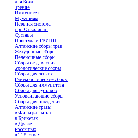
для Кожи
Зрение
Иммунитет
Мужчинам
Нервная система
при Онкологии
Суставы
Простуда и ГРИПП
Алтайские сборы трав
Желудочные сборы
Печеночные сборы
Сборы от давления
Урологические сборы
Сборы для легких
Гинекологические сборы
Сборы для иммунитета
Сборы для суставов
Успокаивающие сборы
Сборы для похудения
Алтайские травы
в Фильтр-пакетах
в Брикетах
в Драже
Россыпью
в Таблетках