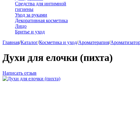
Средства для интимной
гигиены
Уход за руками
Декоративная косметика
Лицо
Бритье и уход
Главная
/
Каталог
/
Косметика и уход
/
Ароматерапия
/
Ароматизато
Духи для елочки (пихта)
Написать отзыв