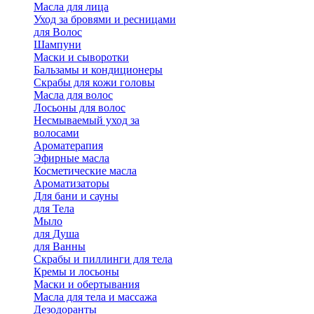
Масла для лица
Уход за бровями и ресницами
для Волос
Шампуни
Маски и сыворотки
Бальзамы и кондиционеры
Скрабы для кожи головы
Масла для волос
Лосьоны для волос
Несмываемый уход за
волосами
Ароматерапия
Эфирные масла
Косметические масла
Ароматизаторы
Для бани и сауны
для Тела
Мыло
для Душа
для Ванны
Скрабы и пиллинги для тела
Кремы и лосьоны
Маски и обертывания
Масла для тела и массажа
Дезодоранты