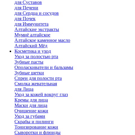
для Cуставов
для Печени
для Сердца и сосудов
для Почек
для Иммунитета
Алтайские экстракты
Мумиё алтайское
Алтайское каменное масло
Алтайский Мёд
Косметика и уход
Уход за полостью рта
Зубные пасты
Ополаскиватели и бальзамы
Зубные щетки
Спреи для полости рта
Смолка жевательная
для Лица
Уход за кожей вокруг глаз
Кремы для лица
Маски для лица
Очищение кожи
Уход за губами
Скрабы и пилинги
Тонизирование кожи
Сыворотки и флюиды