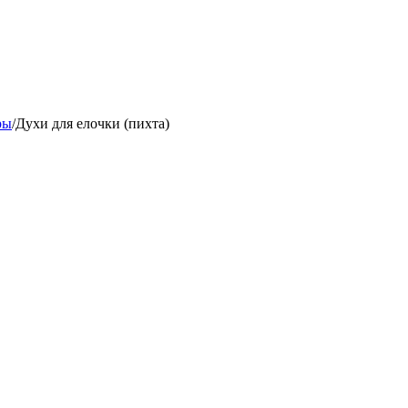
ры
/
Духи для елочки (пихта)