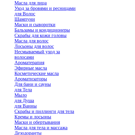
Масла для лица
Уход за бровями и ресницами
для Волос
Шампуни
Маски и сыворотки
Бальзамы и кондиционеры
Скрабы для кожи головы
Масла для волос
Лосьоны для волос
Несмываемый уход за
волосами
Ароматерапия
Эфирные масла
Косметические масла
Ароматизаторы
Для бани и сауны
для Тела
Мыло
для Душа
для Ванны
Скрабы и пиллинги для тела
Кремы и лосьоны
Маски и обертывания
Масла для тела и массажа
Дезодоранты