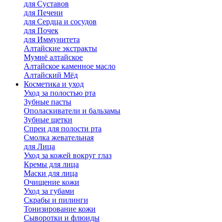
для Cуставов
для Печени
для Сердца и сосудов
для Почек
для Иммунитета
Алтайские экстракты
Мумиё алтайское
Алтайское каменное масло
Алтайский Мёд
Косметика и уход
Уход за полостью рта
Зубные пасты
Ополаскиватели и бальзамы
Зубные щетки
Спреи для полости рта
Смолка жевательная
для Лица
Уход за кожей вокруг глаз
Кремы для лица
Маски для лица
Очищение кожи
Уход за губами
Скрабы и пилинги
Тонизирование кожи
Сыворотки и флюиды