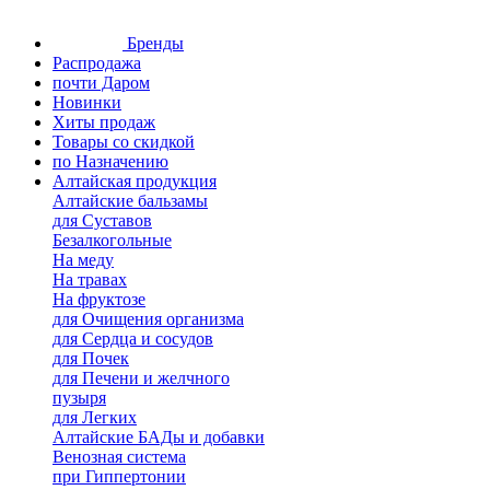
Бренды
Распродажа
почти Даром
Новинки
Хиты продаж
Товары со скидкой
по Назначению
Алтайская продукция
Алтайские бальзамы
для Суставов
Безалкогольные
На меду
На травах
На фруктозе
для Очищения организма
для Сердца и сосудов
для Почек
для Печени и желчного
пузыря
для Легких
Алтайские БАДы и добавки
Венозная система
при Гиппертонии