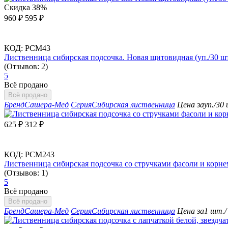
Скидка
38%
960
₽
595
₽
КОД:
РСМ43
Лиственница сибирская подсочка. Новая щитовидная (уп./30 шт
(Отзывов: 2)
5
Всё продано
Всё продано
Бренд
Сашера-Мед
Серия
Сибирская лиственница
Цена за
уп./30
625
₽
312
₽
КОД:
РСМ243
Лиственница сибирская подсочка со стручками фасоли и корне
(Отзывов: 1)
5
Всё продано
Всё продано
Бренд
Сашера-Мед
Серия
Сибирская лиственница
Цена за
1 шт./