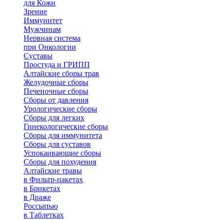
для Кожи
Зрение
Иммунитет
Мужчинам
Нервная система
при Онкологии
Суставы
Простуда и ГРИПП
Алтайские сборы трав
Желудочные сборы
Печеночные сборы
Сборы от давления
Урологические сборы
Сборы для легких
Гинекологические сборы
Сборы для иммунитета
Сборы для суставов
Успокаивающие сборы
Сборы для похудения
Алтайские травы
в Фильтр-пакетах
в Брикетах
в Драже
Россыпью
в Таблетках