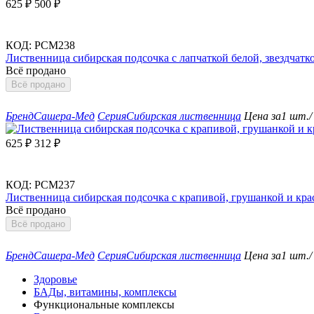
625
₽
500
₽
КОД:
РСМ238
Лиственница сибирская подсочка с лапчаткой белой, звездчатк
Всё продано
Всё продано
Бренд
Сашера-Мед
Серия
Сибирская лиственница
Цена за
1 шт./
625
₽
312
₽
КОД:
РСМ237
Лиственница сибирская подсочка с крапивой, грушанкой и кра
Всё продано
Всё продано
Бренд
Сашера-Мед
Серия
Сибирская лиственница
Цена за
1 шт./
Здоровье
БАДы, витамины, комплексы
Функциональные комплексы