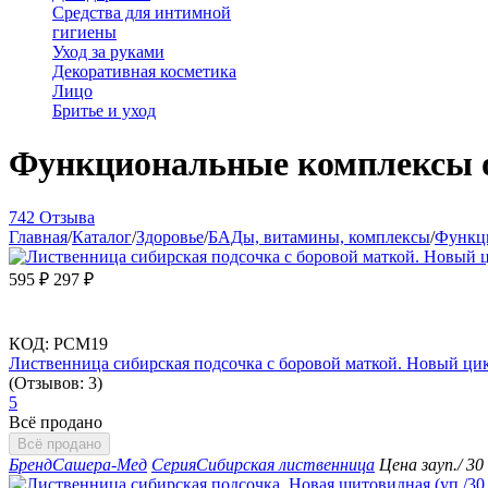
Средства для интимной
гигиены
Уход за руками
Декоративная косметика
Лицо
Бритье и уход
Функциональные комплексы о
742 Отзыва
Главная
/
Каталог
/
Здоровье
/
БАДы, витамины, комплексы
/
Функц
595
₽
297
₽
КОД:
РСМ19
Лиственница сибирская подсочка с боровой маткой. Новый цикл
(Отзывов: 3)
5
Всё продано
Всё продано
Бренд
Сашера-Мед
Серия
Сибирская лиственница
Цена за
уп./ 3