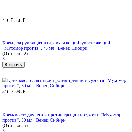
410
₽
358
₽
Крем для рук защитный, смягчающий, укрепляющий
"Мухомор против", 75 мл., Венец Сибири
(Отзывов: 2)
5
В корзину
410
₽
358
₽
Крем-масло для пяток против трещин и сухости "Мухомор
против", 30 мл., Венец Сибири
(Отзывов: 5)
5