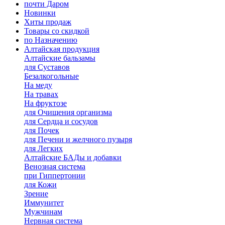
почти Даром
Новинки
Хиты продаж
Товары со скидкой
по Назначению
Алтайская продукция
Алтайские бальзамы
для Суставов
Безалкогольные
На меду
На травах
На фруктозе
для Очищения организма
для Сердца и сосудов
для Почек
для Печени и желчного пузыря
для Легких
Алтайские БАДы и добавки
Венозная система
при Гиппертонии
для Кожи
Зрение
Иммунитет
Мужчинам
Нервная система