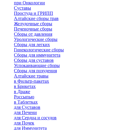
при Онкологии
Суставы
Простуда и ГРИПП
Алтайские сборы трав
Желудочные сборы
Печеночные сборы
Сборы от давления
Урологические сборы
Сборы для легких
Гинекологические сборы
Сборы для иммунитета
Сборы для суставов
Успокаивающие сборы
Сборы для похудения
Алтайские травы
в Фильтр-пакетах
в Брикетах
в Драже
Россыпью
в Таблетках
для Cуставов
для Печени
для Сердца и сосудов
для Почек
для Иммунитета