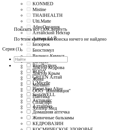
KONMED
Mistine
THAIHEALTH
Ulti.Matte
АбисОрганик
Показать все (30)
Свернуть
Алтайский Нектар
Алтын БАЙ
По этим критериям поиска ничего не найдено
Бизорюк
Серия (1)
Биостимул
Велнесс Кемист
Витаукт
Bioeffectives
Доктор Кедрова
BODY
Доктор Крым
GREEN Алтай
Жива
L’Micelle
Малавит
Planet Spa Altay
ООО "Инновация"
SustaWELL
Пантика
Активайс
Солагифт
Алтайбио
Хелпер Мед
Домашняя аптечка
Живичные бальзамы
КЕДРОВАЗИН
КОСМИЧЕСКОЕ ЗДОРОВЬЕ