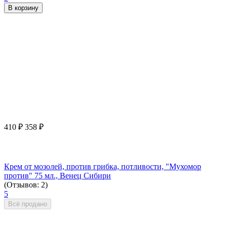
В корзину
410
₽
358
₽
Крем от мозолей, против грибка, потливости, "Мухомор
против" 75 мл., Венец Сибири
(Отзывов: 2)
5
Всё продано