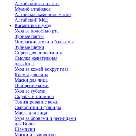
Алтайские экстракты
Мумиё алтайское
Алтайское каменное масло
Алтайский Мёд
Косметика и уход
Уход за полостью рта
Зубные пасты
Ополаскиватели и бальзамы
Зубные щетки
Спреи для полости рта
Смолка жевательная
для Лица
Уход за кожей вокруг глаз
Кремы для лица
Маски для лица
Очищение кожи
Уход за губами
Скрабы и пилинги
Тонизирование кожи
Сыворотки и флюиды
Масла для лица
Уход за бровями и ресницами
для Волос
Шампуни
Маски и сыворотки