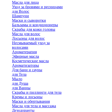
Масла для лица
Уход за бровями и ресницами
для Волос
Шампуни
Маски и сыворотки
Бальзамы и кондиционеры
Скрабы для кожи головы
Масла для волос
Лосьоны для волос
Несмываемый уход за
волосами
Ароматерапия
Эфирные масла
Косметические масла
Ароматизаторы
Для бани и сауны
для Тела
Мыло
для Душа
для Ванны
Скрабы и пиллинги для тела
Кремы и лосьоны
Маски и обертывания
Масла для тела и массажа
Дезодоранты