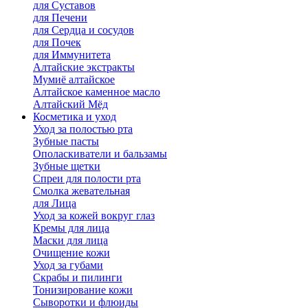
для Cуставов
для Печени
для Сердца и сосудов
для Почек
для Иммунитета
Алтайские экстракты
Мумиё алтайское
Алтайское каменное масло
Алтайский Мёд
Косметика и уход
Уход за полостью рта
Зубные пасты
Ополаскиватели и бальзамы
Зубные щетки
Спреи для полости рта
Смолка жевательная
для Лица
Уход за кожей вокруг глаз
Кремы для лица
Маски для лица
Очищение кожи
Уход за губами
Скрабы и пилинги
Тонизирование кожи
Сыворотки и флюиды