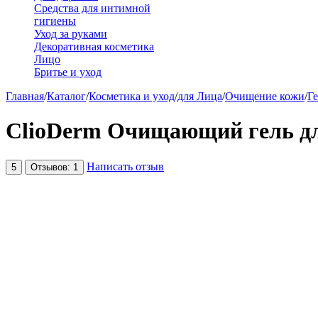
Средства для интимной
гигиены
Уход за руками
Декоративная косметика
Лицо
Бритье и уход
Главная
/
Каталог
/
Косметика и уход
/
для Лица
/
Очищение кожи
/
Г
ClioDerm Очищающий гель для
Написать отзыв
5
Отзывов: 1