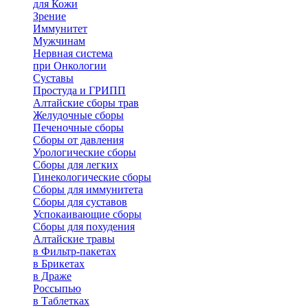
для Кожи
Зрение
Иммунитет
Мужчинам
Нервная система
при Онкологии
Суставы
Простуда и ГРИПП
Алтайские сборы трав
Желудочные сборы
Печеночные сборы
Сборы от давления
Урологические сборы
Сборы для легких
Гинекологические сборы
Сборы для иммунитета
Сборы для суставов
Успокаивающие сборы
Сборы для похудения
Алтайские травы
в Фильтр-пакетах
в Брикетах
в Драже
Россыпью
в Таблетках