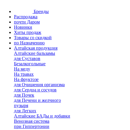
Бренды
Распродажа
почти Даром
Новинки
Хиты продаж
Товары со скидкой
по Назначению
Алтайская продукция
Алтайские бальзамы
для Суставов
Безалкогольные
На меду
На травах
На фруктозе
для Очищения организма
для Сердца и сосудов
для Почек
для Печени и желчного
пузыря
для Легких
Алтайские БАДы и добавки
Венозная система
при Гиппертонии