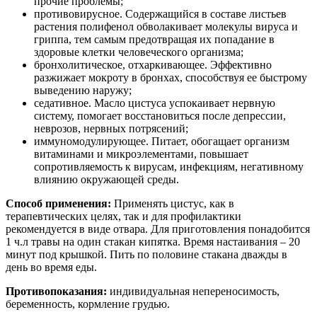
прочие проблемы;
противовирусное. Содержащийся в составе листьев
растения полифенол обволакивает молекулы вируса и
гриппа, тем самым предотвращая их попадание в
здоровые клетки человеческого организма;
бронхолитическое, отхаркивающее. Эффективно
разжижает мокроту в бронхах, способствуя ее быстрому
выведению наружу;
седативное. Масло цистуса успокаивает нервную
систему, помогает восстановиться после депрессии,
неврозов, нервных потрясений;
иммуномодулирующее. Питает, обогащает организм
витаминами и микроэлементами, повышает
сопротивляемость к вирусам, инфекциям, негативному
влиянию окружающей среды.
Способ применения:
Применять цистус, как в
терапевтических целях, так и для профилактики
рекомендуется в виде отвара. Для приготовления понадобится
1 ч.л травы на один стакан кипятка. Время настаивания – 20
минут под крышкой. Пить по половине стакана дважды в
день во время еды.
Противопоказания:
индивидуальная непереносимость,
беременность, кормление грудью.