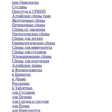
при Онкологии
Суставы
Простуда и ГРИПП
Алтайские сборы трав
Желудочные сборы
Печеночные сборы
Сборы от давления
Урологические сборы
Сборы для легких
Гинекологические сборы
Сборы для иммунитета
Сборы для суставов
Успокаивающие сборы
Сборы для похудения
Алтайские травы
в Фильтр-пакетах
в Брикетах
в Драже
Россыпью
в Таблетках
для Cуставов
для Печени
для Сердца и сосудов
для Почек
для Иммунитета