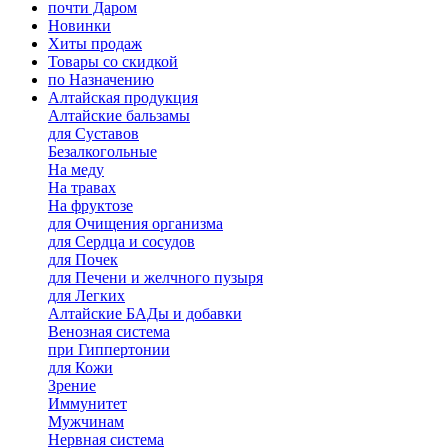
почти Даром
Новинки
Хиты продаж
Товары со скидкой
по Назначению
Алтайская продукция
Алтайские бальзамы
для Суставов
Безалкогольные
На меду
На травах
На фруктозе
для Очищения организма
для Сердца и сосудов
для Почек
для Печени и желчного пузыря
для Легких
Алтайские БАДы и добавки
Венозная система
при Гиппертонии
для Кожи
Зрение
Иммунитет
Мужчинам
Нервная система