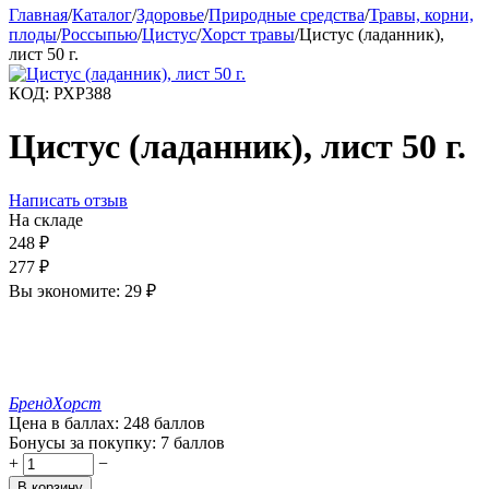
Главная
/
Каталог
/
Здоровье
/
Природные средства
/
Травы, корни,
плоды
/
Россыпью
/
Цистус
/
Хорст травы
/
Цистус (ладанник),
лист 50 г.
КОД:
РХР388
Цистус (ладанник), лист 50 г.
Написать отзыв
На складе
248
₽
277
₽
Вы экономите:
29
₽
Бренд
Хорст
Цена в баллах:
248 баллов
Бонусы за покупку:
7 баллов
+
−
В корзину