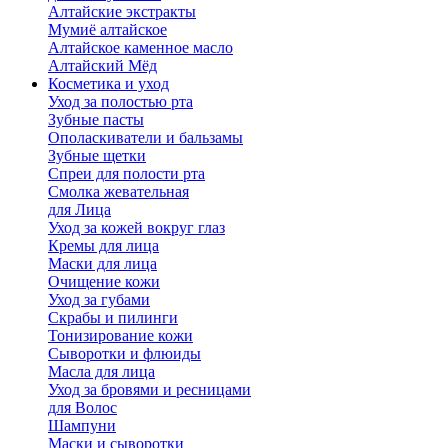
Алтайские экстракты
Мумиё алтайское
Алтайское каменное масло
Алтайский Мёд
Косметика и уход
Уход за полостью рта
Зубные пасты
Ополаскиватели и бальзамы
Зубные щетки
Спреи для полости рта
Смолка жевательная
для Лица
Уход за кожей вокруг глаз
Кремы для лица
Маски для лица
Очищение кожи
Уход за губами
Скрабы и пилинги
Тонизирование кожи
Сыворотки и флюиды
Масла для лица
Уход за бровями и ресницами
для Волос
Шампуни
Маски и сыворотки