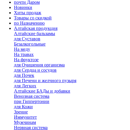
почти Даром
Новинки
Хиты продаж
Товары со скидкой
по Назначению
Алтайская продукция
Алтайские бальзамы
для Суставов
Безалкогольные
На меду
На травах
На фруктозе
для Очищения организма
для Сердца и сосудов
для Почек
для Печени и желчного пузыря
для Легких
Алтайские БАДы и добавки
Венозная система
при Гиппертонии
для Кожи
Зрение
Иммунитет
Мужчинам
Нервная система