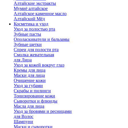
Алтайские экстракты
Мумиё алтайское
Алтайское каменное масло
Алтайский Мёд
Косметика и уход
Уход за полостью рта
Зубные пасты
Ополаскиватели и бальзамы
Зубные щетки
Спреи для полости рта
Смолка жевательная
для Лица
Уход за кожей вокруг глаз
Кремы для лица
Маски для лица
Очищение кожи
Уход за губами
Скрабы и пилинги
Тонизирование кожи
Сыворотки и флюиды
Масла для лица
Уход за бровями и ресницами
для Волос
Шампуни
Маски и сыворотки