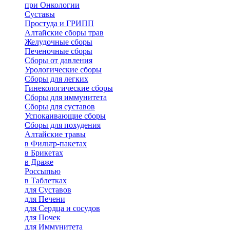
при Онкологии
Суставы
Простуда и ГРИПП
Алтайские сборы трав
Желудочные сборы
Печеночные сборы
Сборы от давления
Урологические сборы
Сборы для легких
Гинекологические сборы
Сборы для иммунитета
Сборы для суставов
Успокаивающие сборы
Сборы для похудения
Алтайские травы
в Фильтр-пакетах
в Брикетах
в Драже
Россыпью
в Таблетках
для Cуставов
для Печени
для Сердца и сосудов
для Почек
для Иммунитета