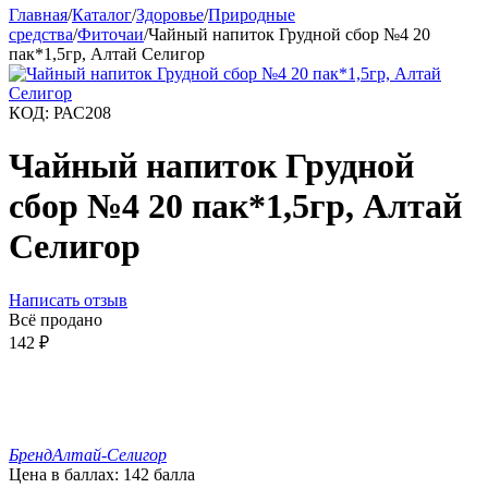
Главная
/
Каталог
/
Здоровье
/
Природные
средства
/
Фиточаи
/
Чайный напиток Грудной сбор №4 20
пак*1,5гр, Алтай Селигор
КОД:
РАС208
Чайный напиток Грудной
сбор №4 20 пак*1,5гр, Алтай
Селигор
Написать отзыв
Всё продано
142
₽
Бренд
Алтай-Селигор
Цена в баллах:
142 балла