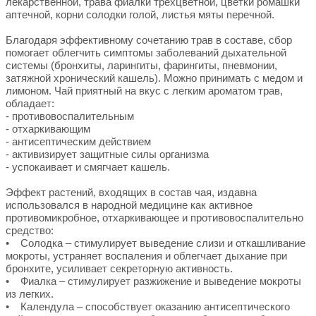
лекарственной, трава фиалки трехцветной, цветки ромашки
аптечной, корни солодки голой, листья мяты перечной.
Благодаря эффективному сочетанию трав в составе, сбор
помогает облегчить симптомы заболеваний дыхательной
системы (бронхиты, ларингиты, фарингиты, пневмонии,
затяжной хронический кашель). Можно принимать с медом и
лимоном. Чай приятный на вкус с легким ароматом трав,
обладает:
- противовоспалительным
- отхаркивающим
- антисептическим действием
- активизирует защитные силы организма
- успокаивает и смягчает кашель.
Эффект растений, входящих в состав чая, издавна
использовался в народной медицине как активное
противомикробное, отхаркивающее и противовоспалительно
средство:
• Солодка – стимулирует выведение слизи и откашливание
мокроты, устраняет воспаления и облегчает дыхание при
бронхите, усиливает секреторную активность.
• Фиалка – стимулирует разжижение и выведение мокроты
из легких.
• Календула – способствует оказанию антисептического