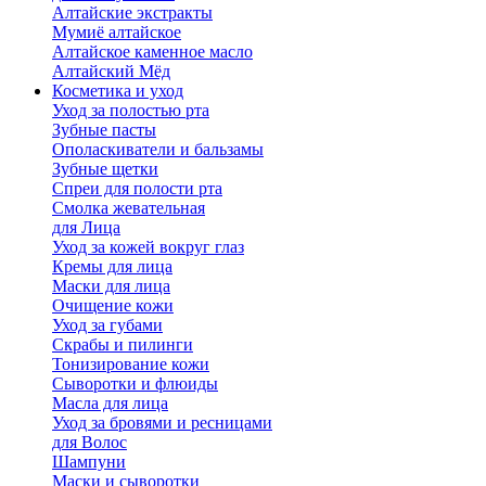
Алтайские экстракты
Мумиё алтайское
Алтайское каменное масло
Алтайский Мёд
Косметика и уход
Уход за полостью рта
Зубные пасты
Ополаскиватели и бальзамы
Зубные щетки
Спреи для полости рта
Смолка жевательная
для Лица
Уход за кожей вокруг глаз
Кремы для лица
Маски для лица
Очищение кожи
Уход за губами
Скрабы и пилинги
Тонизирование кожи
Сыворотки и флюиды
Масла для лица
Уход за бровями и ресницами
для Волос
Шампуни
Маски и сыворотки