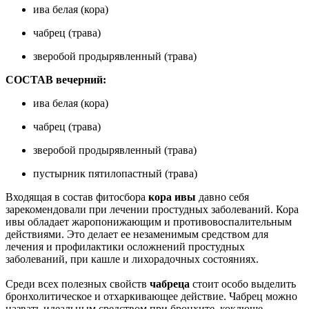
ива белая (кора)
чабрец (трава)
зверобой продырявленный (трава)
СОСТАВ вечерний:
ива белая (кора)
чабрец (трава)
зверобой продырявленный (трава)
пустырник пятилопастный (трава)
Входящая в состав фитосбора
кора ивы
давно себя
зарекомендовали при лечении простудных заболеваний. Кора
ивы обладает жаропонижающим и противовоспалительным
действиями. Это делает ее незаменимым средством для
лечения и профилактики осложнений простудных
заболеваний, при кашле и лихорадочных состояниях.
Среди всех полезных свойств
чабреца
стоит особо выделить
бронхолитическое и отхаркивающее действие. Чабрец можно
назвать идеальным средством при бронхите, коклюше,