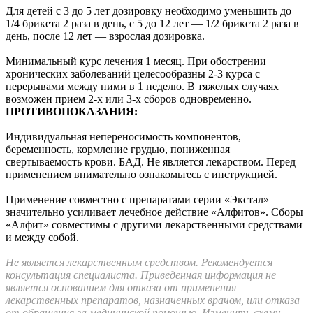
Для детей с 3 до 5 лет дозировку необходимо уменьшить до
1/4 брикета 2 раза в день, с 5 до 12 лет — 1/2 брикета 2 раза в
день, после 12 лет — взрослая дозировка.
Минимальный курс лечения 1 месяц. При обострении
хронических заболеваний целесообразны 2-3 курса с
перерывами между ними в 1 неделю. В тяжелых случаях
возможен прием 2-х или 3-х сборов одновременно.
ПРОТИВОПОКАЗАНИЯ:
Индивидуальная непереносимость компонентов,
беременность, кормление грудью, пониженная
свертываемость крови. БАД. Не является лекарством. Перед
применением внимательно ознакомьтесь с инструкцией.
Применение совместно с препаратами серии «Экстал»
значительно усиливает лечебное действие «Алфитов». Сборы
«Алфит» совместимы с другими лекарственными средствами
и между собой.
Не является лекарственным средством. Рекомендуется
консультация специалиста.
Приведенная информация не
является основанием для отказа от применения
лекарственных препаратов, назначенных врачом, или отказа
от обращения за медицинской помощью.
Изменить схему