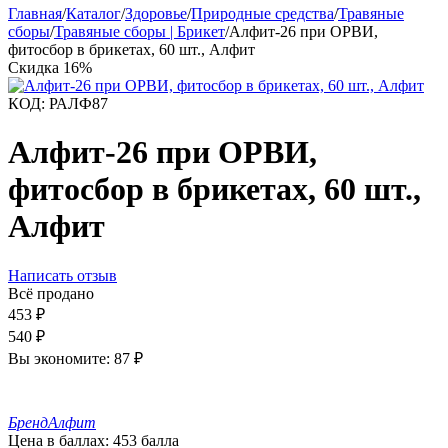
Главная
/
Каталог
/
Здоровье
/
Природные средства
/
Травяные
сборы
/
Травяные сборы | Брикет
/
Алфит-26 при ОРВИ,
фитосбор в брикетах, 60 шт., Алфит
Скидка
16%
КОД:
РАЛФ87
Алфит-26 при ОРВИ,
фитосбор в брикетах, 60 шт.,
Алфит
Написать отзыв
Всё продано
453
₽
540
₽
Вы экономите:
87
₽
Бренд
Алфит
Цена в баллах:
453 балла