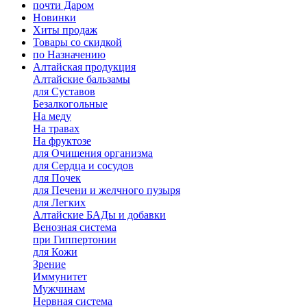
почти Даром
Новинки
Хиты продаж
Товары со скидкой
по Назначению
Алтайская продукция
Алтайские бальзамы
для Суставов
Безалкогольные
На меду
На травах
На фруктозе
для Очищения организма
для Сердца и сосудов
для Почек
для Печени и желчного пузыря
для Легких
Алтайские БАДы и добавки
Венозная система
при Гиппертонии
для Кожи
Зрение
Иммунитет
Мужчинам
Нервная система