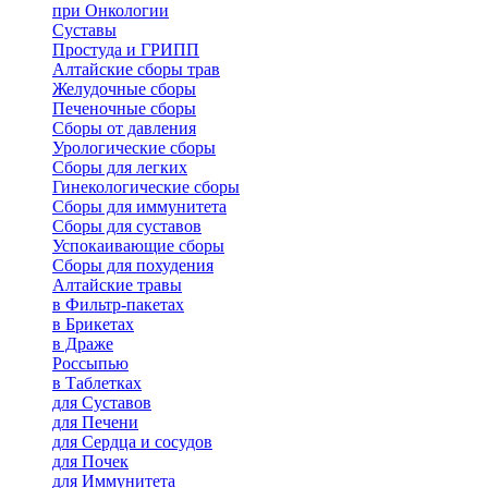
при Онкологии
Суставы
Простуда и ГРИПП
Алтайские сборы трав
Желудочные сборы
Печеночные сборы
Сборы от давления
Урологические сборы
Сборы для легких
Гинекологические сборы
Сборы для иммунитета
Сборы для суставов
Успокаивающие сборы
Сборы для похудения
Алтайские травы
в Фильтр-пакетах
в Брикетах
в Драже
Россыпью
в Таблетках
для Cуставов
для Печени
для Сердца и сосудов
для Почек
для Иммунитета