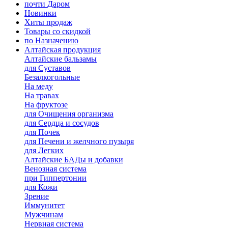
почти Даром
Новинки
Хиты продаж
Товары со скидкой
по Назначению
Алтайская продукция
Алтайские бальзамы
для Суставов
Безалкогольные
На меду
На травах
На фруктозе
для Очищения организма
для Сердца и сосудов
для Почек
для Печени и желчного пузыря
для Легких
Алтайские БАДы и добавки
Венозная система
при Гиппертонии
для Кожи
Зрение
Иммунитет
Мужчинам
Нервная система