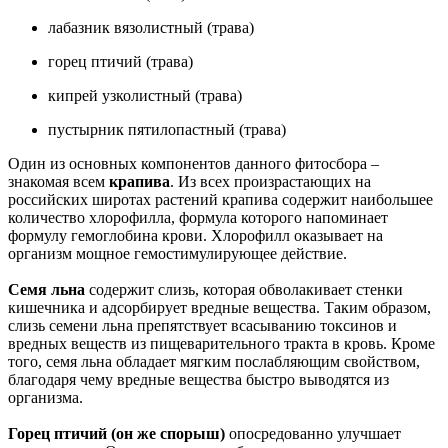
лабазник вязолистный (трава)
горец птичий (трава)
кипрей узколистный (трава)
пустырник пятилопастный (трава)
Один из основных компонентов данного фитосбора –
знакомая всем
крапива
. Из всех произрастающих на
российских широтах растений крапива содержит наибольшее
количество хлорофилла, формула которого напоминает
формулу гемоглобина крови. Хлорофилл оказывает на
организм мощное гемостимулирующее действие.
Семя льна
содержит слизь, которая обволакивает стенки
кишечника и адсорбирует вредные вещества. Таким образом,
слизь семени льна препятствует всасыванию токсинов и
вредных веществ из пищеварительного тракта в кровь. Кроме
того, семя льна обладает мягким послабляющим свойством,
благодаря чему вредные вещества быстро выводятся из
организма.
Горец птичий (он же спорыш)
опосредованно улучшает