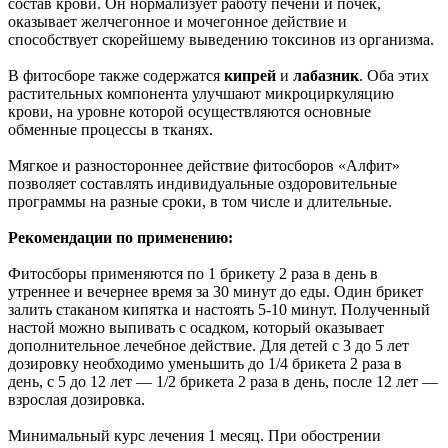
состав крови. Он нормализует работу печени и почек,
оказывает желчегонное и мочегонное действие и
способствует скорейшему выведению токсинов из организма.
В фитосборе также содержатся
кипрей
и
лабазник
. Оба этих
растительных компонента улучшают микроциркуляцию
крови, на уровне которой осуществляются основные
обменные процессы в тканях.
Мягкое и разностороннее действие фитосборов «Алфит»
позволяет составлять индивидуальные оздоровительные
программы на разные сроки, в том числе и длительные.
Рекомендации по применению:
Фитосборы применяются по 1 брикету 2 раза в день в
утреннее и вечернее время за 30 минут до еды. Один брикет
залить стаканом кипятка и настоять 5-10 минут. Полученный
настой можно выпивать с осадком, который оказывает
дополнительное лечебное действие. Для детей с 3 до 5 лет
дозировку необходимо уменьшить до 1/4 брикета 2 раза в
день, с 5 до 12 лет — 1/2 брикета 2 раза в день, после 12 лет —
взрослая дозировка.
Минимальный курс лечения 1 месяц. При обострении