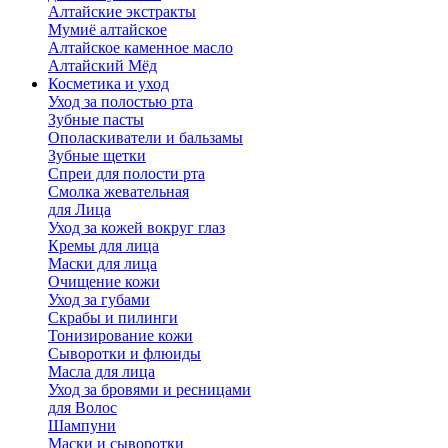
Алтайские экстракты
Мумиё алтайское
Алтайское каменное масло
Алтайский Мёд
Косметика и уход
Уход за полостью рта
Зубные пасты
Ополаскиватели и бальзамы
Зубные щетки
Спреи для полости рта
Смолка жевательная
для Лица
Уход за кожей вокруг глаз
Кремы для лица
Маски для лица
Очищение кожи
Уход за губами
Скрабы и пилинги
Тонизирование кожи
Сыворотки и флюиды
Масла для лица
Уход за бровями и ресницами
для Волос
Шампуни
Маски и сыворотки