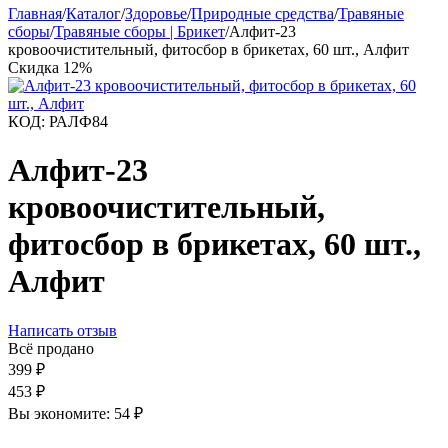
Главная
/
Каталог
/
Здоровье
/
Природные средства
/
Травяные
сборы
/
Травяные сборы | Брикет
/
Алфит-23
кровоочистительный, фитосбор в брикетах, 60 шт., Алфит
Скидка
12%
КОД:
РАЛФ84
Алфит-23
кровоочистительный,
фитосбор в брикетах, 60 шт.,
Алфит
Написать отзыв
Всё продано
399
₽
453
₽
Вы экономите:
54
₽