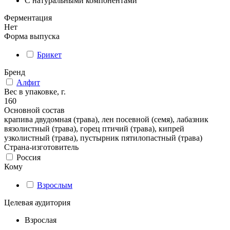
С натуральными компонентами
Ферментация
Нет
Форма выпуска
Брикет
Бренд
Алфит
Вес в упаковке, г.
160
Основной состав
крапива двудомная (трава), лен посевной (семя), лабазник
вязолистный (трава), горец птичий (трава), кипрей
узколистный (трава), пустырник пятилопастный (трава)
Страна-изготовитель
Россия
Кому
Взрослым
Целевая аудитория
Взрослая