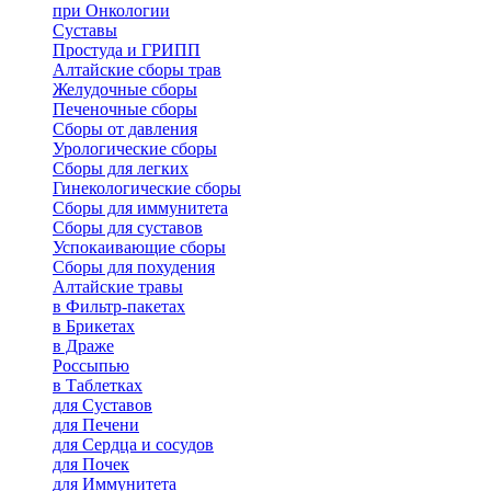
при Онкологии
Суставы
Простуда и ГРИПП
Алтайские сборы трав
Желудочные сборы
Печеночные сборы
Сборы от давления
Урологические сборы
Сборы для легких
Гинекологические сборы
Сборы для иммунитета
Сборы для суставов
Успокаивающие сборы
Сборы для похудения
Алтайские травы
в Фильтр-пакетах
в Брикетах
в Драже
Россыпью
в Таблетках
для Cуставов
для Печени
для Сердца и сосудов
для Почек
для Иммунитета