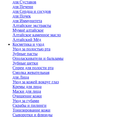
для Cуставов
для Печени
для Сердца и сосудов
для Почек
для Иммунитета
Алтайские экстракты
Мумиё алтайское
Алтайское каменное масло
Алтайский Мёд
Косметика и уход
Уход за полостью рта
Зубные пасты
Ополаскиватели и бальзамы
Зубные щетки
Спреи для полости рта
Смолка жевательная
для Лица
Уход за кожей вокруг глаз
Кремы для лица
Маски для лица
Очищение кожи
Уход за губами
Скрабы и пилинги
Тонизирование кожи
Сыворотки и флюиды