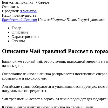
Бонусы за покупку:
7 баллов
Отложить
Продавец:
9 монахов
Наши преимущества
Бренд
Алтай-Селигор
Цена за
50 грамм
Полный курс
1 упаковка
Товар
Описание
Характеристики
Отзывы
Описание
Чай травяной Рассвет в горах
Бадан он же горный чай, это источник природной энергии в ва
на весь день.
Очарование чайного напитка раскрывается постепенно: сперва 
ароматного и вкусного чая.
Алтайские травы собираются и упаковываются вручную, поэтом
натуральные ингредиенты.
Чай травяной «Рассвет в горах» отлично подойдет для подарка м
Каждый ингредиент чайного напитка по своему ценен: