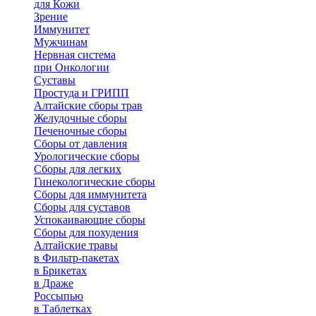
для Кожи
Зрение
Иммунитет
Мужчинам
Нервная система
при Онкологии
Суставы
Простуда и ГРИПП
Алтайские сборы трав
Желудочные сборы
Печеночные сборы
Сборы от давления
Урологические сборы
Сборы для легких
Гинекологические сборы
Сборы для иммунитета
Сборы для суставов
Успокаивающие сборы
Сборы для похудения
Алтайские травы
в Фильтр-пакетах
в Брикетах
в Драже
Россыпью
в Таблетках