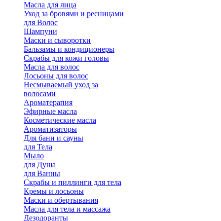
Масла для лица
Уход за бровями и ресницами
для Волос
Шампуни
Маски и сыворотки
Бальзамы и кондиционеры
Скрабы для кожи головы
Масла для волос
Лосьоны для волос
Несмываемый уход за
волосами
Ароматерапия
Эфирные масла
Косметические масла
Ароматизаторы
Для бани и сауны
для Тела
Мыло
для Душа
для Ванны
Скрабы и пиллинги для тела
Кремы и лосьоны
Маски и обертывания
Масла для тела и массажа
Дезодоранты