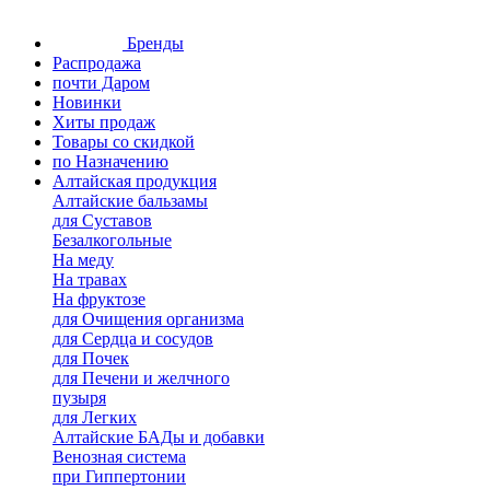
Бренды
Распродажа
почти Даром
Новинки
Хиты продаж
Товары со скидкой
по Назначению
Алтайская продукция
Алтайские бальзамы
для Суставов
Безалкогольные
На меду
На травах
На фруктозе
для Очищения организма
для Сердца и сосудов
для Почек
для Печени и желчного
пузыря
для Легких
Алтайские БАДы и добавки
Венозная система
при Гиппертонии