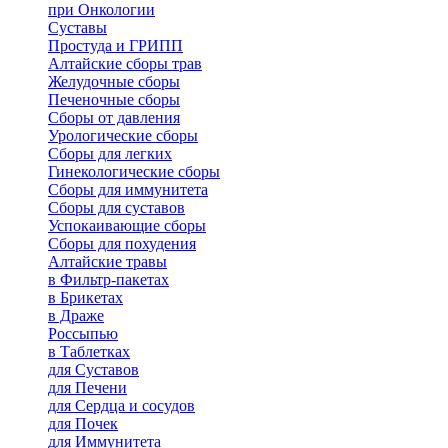
при Онкологии
Суставы
Простуда и ГРИПП
Алтайские сборы трав
Желудочные сборы
Печеночные сборы
Сборы от давления
Урологические сборы
Сборы для легких
Гинекологические сборы
Сборы для иммунитета
Сборы для суставов
Успокаивающие сборы
Сборы для похудения
Алтайские травы
в Фильтр-пакетах
в Брикетах
в Драже
Россыпью
в Таблетках
для Cуставов
для Печени
для Сердца и сосудов
для Почек
для Иммунитета