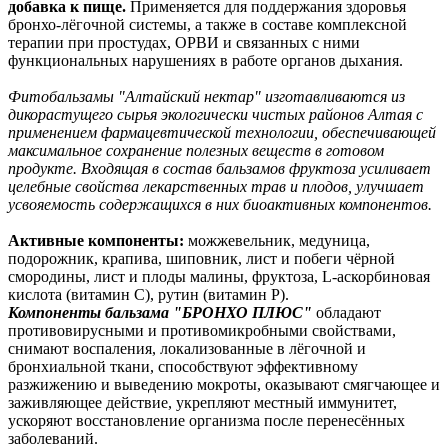
добавка к пище.
Применяется для поддержания здоровья
бронхо-лёгочной системы, а также в составе комплексной
терапии при простудах, ОРВИ и связанных с ними
функциональных нарушениях в работе органов дыхания.
Фитобальзамы "Алтайский нектар" изготавливаются из
дикорастущего сырья экологически чистых районов Алтая с
применением фармацевтической технологии, обеспечивающей
максимальное сохранение полезных веществ в готовом
продукте. Входящая в состав бальзамов фруктоза усиливает
целебные свойства лекарственных трав и плодов, улучшает
усвояемость содержащихся в них биоактивных компонентов.
Активные компоненты:
можжевельник, медуница,
подорожник, крапива, шиповник, лист и побеги чёрной
смородины, лист и плоды малины, фруктоза, L-аскорбиновая
кислота (витамин С), рутин (витамин P).
Компоненты бальзама "БРОНХО ПЛЮС"
обладают
противовирусными и противомикробными свойствами,
снимают воспаления, локализованные в лёгочной и
бронхиальной ткани, способствуют эффективному
разжижению и выведению мокроты, оказывают смягчающее и
заживляющее действие, укрепляют местный иммунитет,
ускоряют восстановление организма после перенесённых
заболеваний.