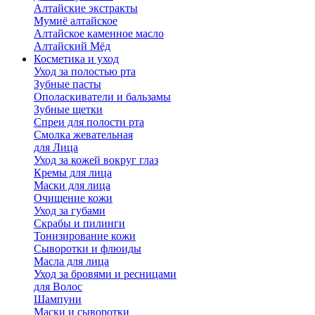
Алтайские экстракты
Мумиё алтайское
Алтайское каменное масло
Алтайский Мёд
Косметика и уход
Уход за полостью рта
Зубные пасты
Ополаскиватели и бальзамы
Зубные щетки
Спреи для полости рта
Смолка жевательная
для Лица
Уход за кожей вокруг глаз
Кремы для лица
Маски для лица
Очищение кожи
Уход за губами
Скрабы и пилинги
Тонизирование кожи
Сыворотки и флюиды
Масла для лица
Уход за бровями и ресницами
для Волос
Шампуни
Маски и сыворотки