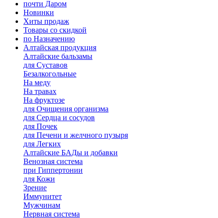
почти Даром
Новинки
Хиты продаж
Товары со скидкой
по Назначению
Алтайская продукция
Алтайские бальзамы
для Суставов
Безалкогольные
На меду
На травах
На фруктозе
для Очищения организма
для Сердца и сосудов
для Почек
для Печени и желчного пузыря
для Легких
Алтайские БАДы и добавки
Венозная система
при Гиппертонии
для Кожи
Зрение
Иммунитет
Мужчинам
Нервная система