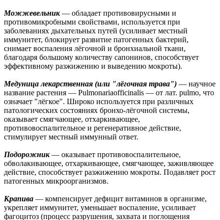
Можжевельник
— обладает противовирусными и
противомикробными свойствами, используется при
заболеваниях дыхательных путей (усиливает местный
иммунитет, блокирует развитие патогенных бактерий,
снимает воспаления лёгочной и бронхиальной ткани,
благодаря большому количеству сапонинов, способствует
эффективному разжижению и выведению мокроты).
Медуница лекарственная (или "лёгочная трава")
— научное
название растения — Pulmonariaofficinalis — от лат. pulmo, что
означает "лёгкое". Широко используется при различных
патологических состояниях бронхо-лёгочной системы,
оказывает смягчающее, отхаркивающее,
противовоспалительное и регенеративное действие,
стимулирует местный иммунный ответ.
Подорожник
— оказывает противовоспалительное,
обволакивающее, отхаркивающее, смягчающее, заживляющее
действие, способствует разжижению мокроты. Подавляет рост
патогенных микроорганизмов.
Крапива
— компенсирует дефицит витаминов в организме,
укрепляет иммунитет, уменьшает воспаление, усиливает
фагоцитоз (процесс разрушения, захвата и поглощения