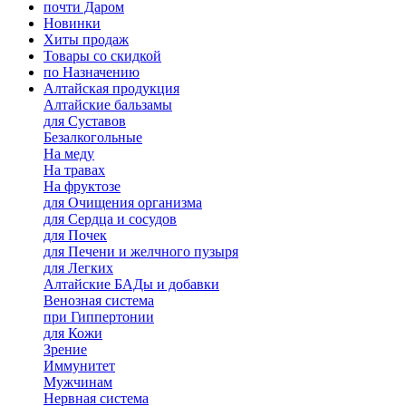
почти Даром
Новинки
Хиты продаж
Товары со скидкой
по Назначению
Алтайская продукция
Алтайские бальзамы
для Суставов
Безалкогольные
На меду
На травах
На фруктозе
для Очищения организма
для Сердца и сосудов
для Почек
для Печени и желчного пузыря
для Легких
Алтайские БАДы и добавки
Венозная система
при Гиппертонии
для Кожи
Зрение
Иммунитет
Мужчинам
Нервная система