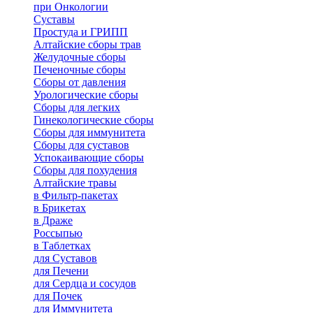
при Онкологии
Суставы
Простуда и ГРИПП
Алтайские сборы трав
Желудочные сборы
Печеночные сборы
Сборы от давления
Урологические сборы
Сборы для легких
Гинекологические сборы
Сборы для иммунитета
Сборы для суставов
Успокаивающие сборы
Сборы для похудения
Алтайские травы
в Фильтр-пакетах
в Брикетах
в Драже
Россыпью
в Таблетках
для Cуставов
для Печени
для Сердца и сосудов
для Почек
для Иммунитета