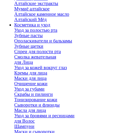
Алтайские экстракты
Мумиё алтайское
Алтайское каменное масло
Алтайский Мёд
Косметика и уход
Уход за полостью рта
Зубные пасты
Ополаскиватели и бальзамы
Зубные щетки
Спреи для полости рта
Смолка жевательная
для Лица
Уход за кожей вокруг глаз
Кремы для лица
Маски для лица
Очищение кожи
Уход за губами
Скрабы и пилинги
Тонизирование кожи
Сыворотки и флюиды
Масла для лица
Уход за бровями и ресницами
для Волос
Шампуни
Маски и сыворотки