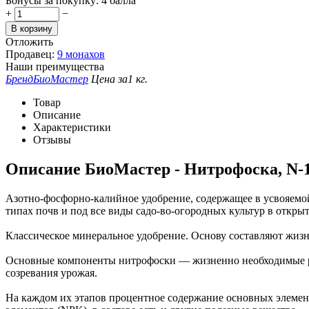
Бонусы за покупку:
4 балла
+
−
В корзину
Отложить
Продавец:
9 монахов
Наши преимущества
Бренд
БиоМастер
Цена за
1 кг.
Товар
Описание
Характеристики
Отзывы
Описание
БиоМастер - Нитрофоска, N-14
Азотно-фосфорно-калийное удобрение, содержащее в усвояемой
типах почв и под все виды садо-во-огородных культур в откр
Классическое минеральное удобрение. Основу составляют жизн
Основные компоненты нитрофоски — жизненно необходимые рас
созревания урожая.
На каждом их этапов процентное содержание основных элемент