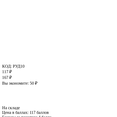
КОД:
РУД10
117
₽
167
₽
Вы экономите:
50
₽
На складе
Цена в баллах:
117 баллов