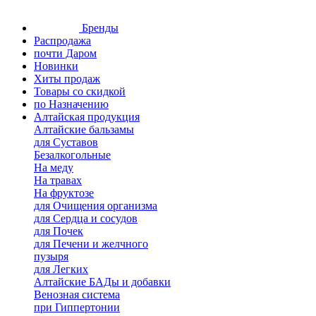
Бренды
Распродажа
почти Даром
Новинки
Хиты продаж
Товары со скидкой
по Назначению
Алтайская продукция
Алтайские бальзамы
для Суставов
Безалкогольные
На меду
На травах
На фруктозе
для Очищения организма
для Сердца и сосудов
для Почек
для Печени и желчного
пузыря
для Легких
Алтайские БАДы и добавки
Венозная система
при Гиппертонии