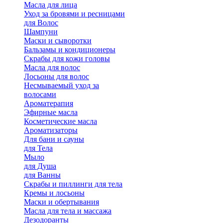
Масла для лица
Уход за бровями и ресницами
для Волос
Шампуни
Маски и сыворотки
Бальзамы и кондиционеры
Скрабы для кожи головы
Масла для волос
Лосьоны для волос
Несмываемый уход за
волосами
Ароматерапия
Эфирные масла
Косметические масла
Ароматизаторы
Для бани и сауны
для Тела
Мыло
для Душа
для Ванны
Скрабы и пиллинги для тела
Кремы и лосьоны
Маски и обертывания
Масла для тела и массажа
Дезодоранты