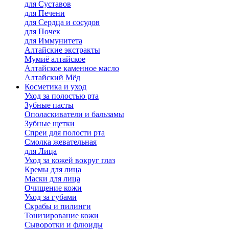
для Cуставов
для Печени
для Сердца и сосудов
для Почек
для Иммунитета
Алтайские экстракты
Мумиё алтайское
Алтайское каменное масло
Алтайский Мёд
Косметика и уход
Уход за полостью рта
Зубные пасты
Ополаскиватели и бальзамы
Зубные щетки
Спреи для полости рта
Смолка жевательная
для Лица
Уход за кожей вокруг глаз
Кремы для лица
Маски для лица
Очищение кожи
Уход за губами
Скрабы и пилинги
Тонизирование кожи
Сыворотки и флюиды