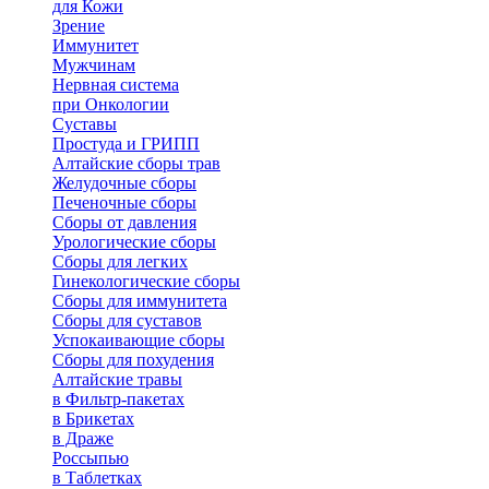
для Кожи
Зрение
Иммунитет
Мужчинам
Нервная система
при Онкологии
Суставы
Простуда и ГРИПП
Алтайские сборы трав
Желудочные сборы
Печеночные сборы
Сборы от давления
Урологические сборы
Сборы для легких
Гинекологические сборы
Сборы для иммунитета
Сборы для суставов
Успокаивающие сборы
Сборы для похудения
Алтайские травы
в Фильтр-пакетах
в Брикетах
в Драже
Россыпью
в Таблетках