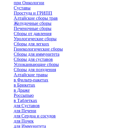
при Онкологии
Суставы
Простуда и ГРИПП
Алтайские сборы трав
Желудочные сборы
Печеночные сборы
Сборы от давления
Урологические сборы
Сборы для легких
Гинекологические сборы
Сборы для иммунитета
Сборы для суставов
Успокаивающие сборы
Сборы для похудения
Алтайские травы
в Фильтр-пакетах
в Брикетах
в Драже
Россыпью
в Таблетках
для Cуставов
для Печени
для Сердца и сосудов
для Почек
для Иммунитета