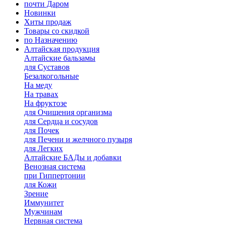
почти Даром
Новинки
Хиты продаж
Товары со скидкой
по Назначению
Алтайская продукция
Алтайские бальзамы
для Суставов
Безалкогольные
На меду
На травах
На фруктозе
для Очищения организма
для Сердца и сосудов
для Почек
для Печени и желчного пузыря
для Легких
Алтайские БАДы и добавки
Венозная система
при Гиппертонии
для Кожи
Зрение
Иммунитет
Мужчинам
Нервная система