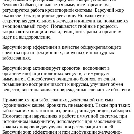
белковый обмен, повышается иммунитет организма,
регулируется работа кроветворной системы. Барсучий жир
оказывает бактерицидное действие. Нормализуется
секреторная деятельность желудка и кишечника, повышается
эмоциональный тонус. Погашаются гнойные процессы,
закрываются свищи и очаги, очищаются раны и организм
идёт на выздоровление.
Барсучий жир эффективен в качестве общеукрепляющего
средства при инфекционных, вирусных и простудных
заболеваниях.
Барсучий жир активизирует кровоток, восполняет в
организме дефицит полезных веществ, стимулирует
иммунитет. Способствует очищению бронхов от слизи,
повышению восприимчивости к вирусам, улучшает обмен
веществ, восстанавливает поврежденные слизистые оболочки.
Применяется при заболеваниях дыхательной системы
(хроническом кашле, бронхите, пневмонии). Также при таких
заболеваниях как тонзиллит, ринит, риноаденоидит, гайморит.
Помогает при нарушениях в работе иммунной системы, при
истощенном иммунитете, используется при заболеваниях
кожных покровов для улучшения регенерации тканей.
Барсучий жир эффективен и при дисфункции желудочно-