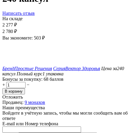
Написать отзыв
На складе
2 277
₽
2 780
₽
Вы экономите:
503
₽
Бренд
Простые Решения
Серия
Вектор Здоровья
Цена за
240
капсул
Полный курс
1 упаковка
Бонусы за покупку:
68 баллов
+
−
В корзину
Отложить
Продавец:
9 монахов
Наши преимущества
Войдите в учётную запись, чтобы мы могли сообщить вам об
ответе
E-mail или Номер телефона