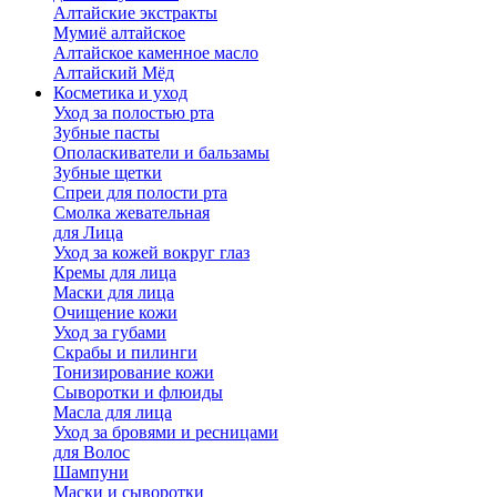
Алтайские экстракты
Мумиё алтайское
Алтайское каменное масло
Алтайский Мёд
Косметика и уход
Уход за полостью рта
Зубные пасты
Ополаскиватели и бальзамы
Зубные щетки
Спреи для полости рта
Смолка жевательная
для Лица
Уход за кожей вокруг глаз
Кремы для лица
Маски для лица
Очищение кожи
Уход за губами
Скрабы и пилинги
Тонизирование кожи
Сыворотки и флюиды
Масла для лица
Уход за бровями и ресницами
для Волос
Шампуни
Маски и сыворотки