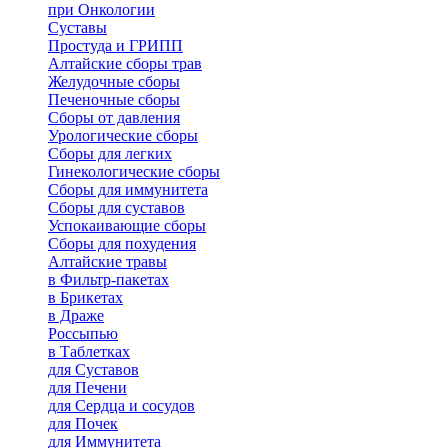
при Онкологии
Суставы
Простуда и ГРИПП
Алтайские сборы трав
Желудочные сборы
Печеночные сборы
Сборы от давления
Урологические сборы
Сборы для легких
Гинекологические сборы
Сборы для иммунитета
Сборы для суставов
Успокаивающие сборы
Сборы для похудения
Алтайские травы
в Фильтр-пакетах
в Брикетах
в Драже
Россыпью
в Таблетках
для Cуставов
для Печени
для Сердца и сосудов
для Почек
для Иммунитета