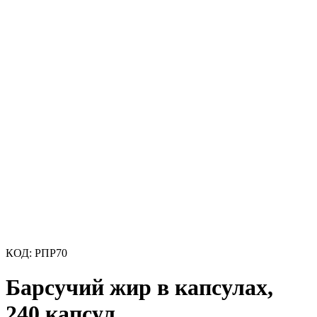
КОД:
РПР70
Барсучий жир в капсулах,
240 капсул