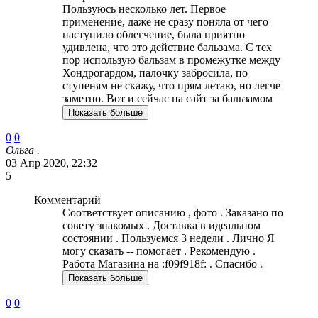
Пользуюсь несколько лет. Первое
применение, даже не сразу поняла от чего
наступило облегчение, была приятно
удивлена, что это действие бальзама. С тех
пор использую бальзам в промежутке между
Хондрогардом, палочку забросила, по
ступеням не скажу, что прям летаю, но легче
заметно. Вот и сейчас на сайт за бальзамом
Показать больше
0
0
Ольга .
03 Апр 2020, 22:32
5
Комментарий
Соответствует описанию , фото . Заказано по
совету знакомых . Доставка в идеальном
состоянии . Пользуемся 3 недели . Лично Я
могу сказать -- помогает . Рекомендую .
Работа Магазина на :f09f918f: . Спасибо .
Показать больше
0
0