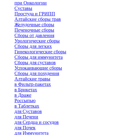
при Онкологии
Суставы
Простуда и ГРИПП
Алтайские сборы трав
Желудочные сборы
Печеночные сборы
Сборы от давления
Урологические сборы
Сборы для легких
Гинекологические сборы
Сборы для иммунитета
Сборы для суставов
Успокаивающие сборы
Сборы для похудения
Алтайские травы
в Фильтр-пакетах
в Брикетах
в Драже
Россыпью
в Таблетках
для Cуставов
для Печени
для Сердца и сосудов
для Почек
для Иммунитета