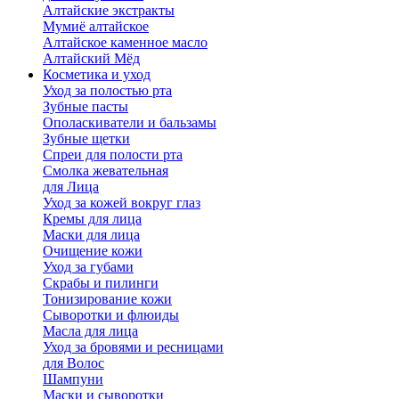
Алтайские экстракты
Мумиё алтайское
Алтайское каменное масло
Алтайский Мёд
Косметика и уход
Уход за полостью рта
Зубные пасты
Ополаскиватели и бальзамы
Зубные щетки
Спреи для полости рта
Смолка жевательная
для Лица
Уход за кожей вокруг глаз
Кремы для лица
Маски для лица
Очищение кожи
Уход за губами
Скрабы и пилинги
Тонизирование кожи
Сыворотки и флюиды
Масла для лица
Уход за бровями и ресницами
для Волос
Шампуни
Маски и сыворотки