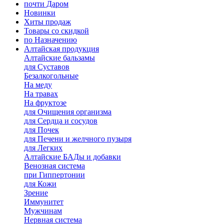
почти Даром
Новинки
Хиты продаж
Товары со скидкой
по Назначению
Алтайская продукция
Алтайские бальзамы
для Суставов
Безалкогольные
На меду
На травах
На фруктозе
для Очищения организма
для Сердца и сосудов
для Почек
для Печени и желчного пузыря
для Легких
Алтайские БАДы и добавки
Венозная система
при Гиппертонии
для Кожи
Зрение
Иммунитет
Мужчинам
Нервная система