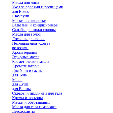
Масла для лица
Уход за бровями и ресницами
для Волос
Шампуни
Маски и сыворотки
Бальзамы и кондиционеры
Скрабы для кожи головы
Масла для волос
Лосьоны для волос
Несмываемый уход за
волосами
Ароматерапия
Эфирные масла
Косметические масла
Ароматизаторы
Для бани и сауны
для Тела
Мыло
для Душа
для Ванны
Скрабы и пиллинги для тела
Кремы и лосьоны
Маски и обертывания
Масла для тела и массажа
Дезодоранты