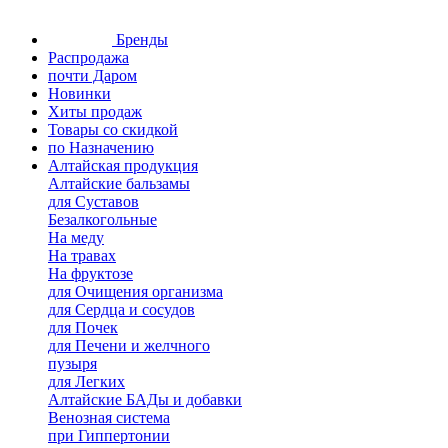
Бренды
Распродажа
почти Даром
Новинки
Хиты продаж
Товары со скидкой
по Назначению
Алтайская продукция
Алтайские бальзамы
для Суставов
Безалкогольные
На меду
На травах
На фруктозе
для Очищения организма
для Сердца и сосудов
для Почек
для Печени и желчного
пузыря
для Легких
Алтайские БАДы и добавки
Венозная система
при Гиппертонии