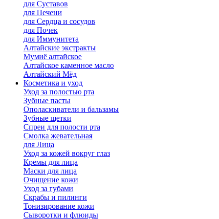
для Cуставов
для Печени
для Сердца и сосудов
для Почек
для Иммунитета
Алтайские экстракты
Мумиё алтайское
Алтайское каменное масло
Алтайский Мёд
Косметика и уход
Уход за полостью рта
Зубные пасты
Ополаскиватели и бальзамы
Зубные щетки
Спреи для полости рта
Смолка жевательная
для Лица
Уход за кожей вокруг глаз
Кремы для лица
Маски для лица
Очищение кожи
Уход за губами
Скрабы и пилинги
Тонизирование кожи
Сыворотки и флюиды