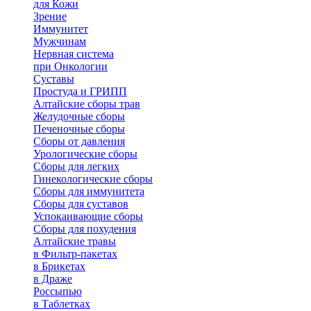
для Кожи
Зрение
Иммунитет
Мужчинам
Нервная система
при Онкологии
Суставы
Простуда и ГРИПП
Алтайские сборы трав
Желудочные сборы
Печеночные сборы
Сборы от давления
Урологические сборы
Сборы для легких
Гинекологические сборы
Сборы для иммунитета
Сборы для суставов
Успокаивающие сборы
Сборы для похудения
Алтайские травы
в Фильтр-пакетах
в Брикетах
в Драже
Россыпью
в Таблетках