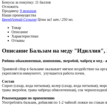
Бонусы за покупку:
11 баллов
Отложить
Продавец:
9 монахов
Наши преимущества
Бренд
Алтай-Селигор
Цена за
1 шт./ 250 мл.
Товар
Описание
Характеристики
Отзывы
Описание
Бальзам на меду "Идиллия", 
Рябина обыкновенная, шиповник, зверобой, чабрец и мед -
Травяной сбор в бальзаме оказывает мягкое воздействие на о
укрепляется иммунитет, улучшается работа почек.
Состав
Сироп (сахар, вода питьевая), колер (сахар, вода питьевая),
трава зверобоя, трава чабреца обмолоченная), сок черноплодно
Рекомендации по применению
Употреблять бальзам, добавляя по 1-2 чайной ложки на стакан в