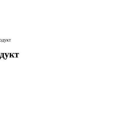
одукт
дукт