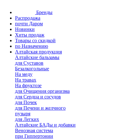
Бренды
Распродажа
почти Даром
Новинки
Хиты продаж
Товары со скидкой
по Назначению
Алтайская продукция
Алтайские бальзамы
для Суставов
Безалкогольные
На меду
На травах
На фруктозе
для Очищения организма
для Сердца и сосудов
для Почек
для Печени и желчного
пузыря
для Легких
Алтайские БАДы и добавки
Венозная система
при Гиппертонии