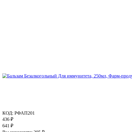
КОД:
РФАП201
436
₽
641
₽