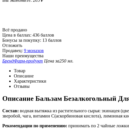
Вы экономите:
205
₽
Всё продано
Цена в баллах:
436 баллов
Бонусы за покупку:
13 баллов
Отложить
Продавец:
9 монахов
Наши преимущества
Бренд
Фарм-продукт
Цена за
250 мл.
Товар
Описание
Характеристики
Отзывы
Описание
Бальзам Безалкогольный Для
Состав:
водная вытяжка из растительного сырья: эхинацея (цве
зверобой, чага, витамин С(аскорбиновая кислота), лимонная кис
Рекомендации по применению:
принимать по 2 чайные ложки 