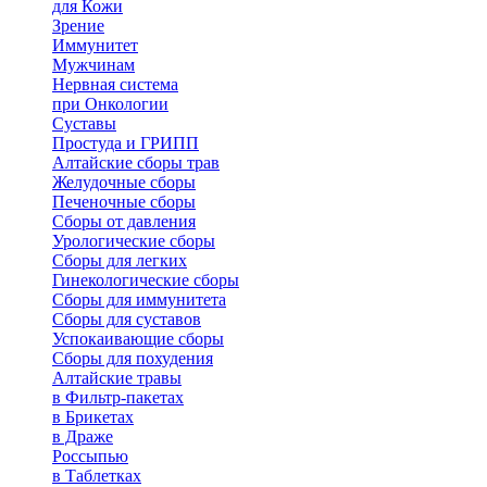
для Кожи
Зрение
Иммунитет
Мужчинам
Нервная система
при Онкологии
Суставы
Простуда и ГРИПП
Алтайские сборы трав
Желудочные сборы
Печеночные сборы
Сборы от давления
Урологические сборы
Сборы для легких
Гинекологические сборы
Сборы для иммунитета
Сборы для суставов
Успокаивающие сборы
Сборы для похудения
Алтайские травы
в Фильтр-пакетах
в Брикетах
в Драже
Россыпью
в Таблетках