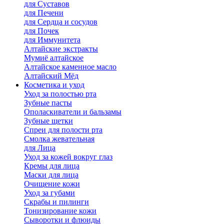
для Cуставов
для Печени
для Сердца и сосудов
для Почек
для Иммунитета
Алтайские экстракты
Мумиё алтайское
Алтайское каменное масло
Алтайский Мёд
Косметика и уход
Уход за полостью рта
Зубные пасты
Ополаскиватели и бальзамы
Зубные щетки
Спреи для полости рта
Смолка жевательная
для Лица
Уход за кожей вокруг глаз
Кремы для лица
Маски для лица
Очищение кожи
Уход за губами
Скрабы и пилинги
Тонизирование кожи
Сыворотки и флюиды