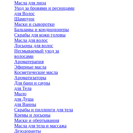
Масла для лица
Уход за бровями и ресницами
для Волос
Шампуни
Маски и сыворотки
Бальзамы и кондиционеры
Скрабы для кожи головы
Масла для волос
Лосьоны для волос
Несмываемый уход за
волосами
Ароматерапия
Эфирные масла
Косметические масла
Ароматизаторы
Для бани и сауны
для Тела
Мыло
для Душа
для Ванны
Скрабы и пиллинги для тела
Кремы и лосьоны
Маски и обертывания
Масла для тела и массажа
Дезодоранты