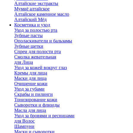
Алтайские экстракты
Мумиё алтайское
Алтайское каменное масло
Алтайский Мёд
Косметика и уход
Уход за полостью рта
Зубные пасты
Ополаскиватели и бальзамы
Зубные щетки
Спреи для полости рта
Смолка жевательная
для Лица
Уход за кожей вокруг глаз
Кремы для лица
Маски для лица
Очищение кожи
Уход за губами
Скрабы и пилинги
Тонизирование кожи
Сыворотки и флюиды
Масла для лица
Уход за бровями и ресницами
для Волос
Шампуни
Маски и сыворотки