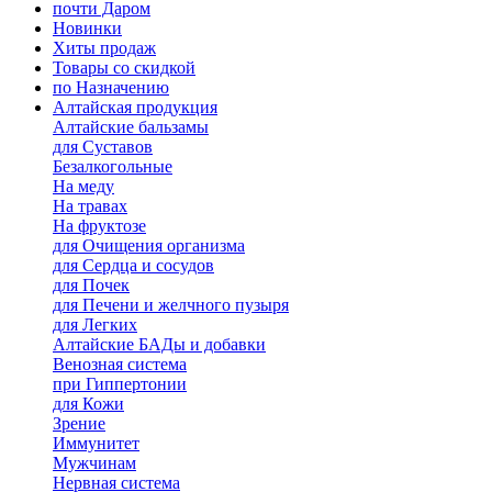
почти Даром
Новинки
Хиты продаж
Товары со скидкой
по Назначению
Алтайская продукция
Алтайские бальзамы
для Суставов
Безалкогольные
На меду
На травах
На фруктозе
для Очищения организма
для Сердца и сосудов
для Почек
для Печени и желчного пузыря
для Легких
Алтайские БАДы и добавки
Венозная система
при Гиппертонии
для Кожи
Зрение
Иммунитет
Мужчинам
Нервная система