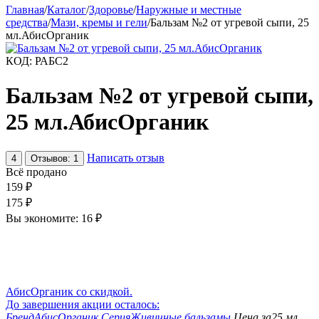
Главная
/
Каталог
/
Здоровье
/
Наружные и местные
средства
/
Мази, кремы и гели
/
Бальзам №2 от угревой сыпи, 25
мл.АбисОрганик
КОД:
РАБС2
Бальзам №2 от угревой сыпи,
25 мл.АбисОрганик
Написать отзыв
4
Отзывов: 1
Всё продано
159
₽
175
₽
Вы экономите:
16
₽
АбисОрганик со скидкой.
До завершения акции осталось:
Бренд
АбисОрганик
Серия
Живичные бальзамы
Цена за
25 мл.