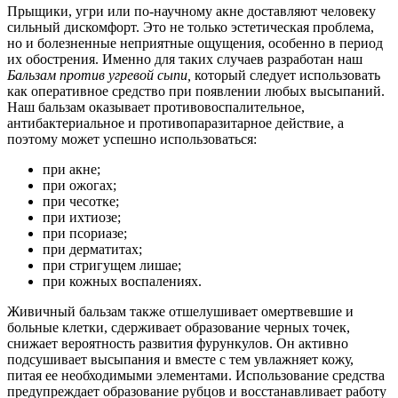
Прыщики, угри или по-научному акне доставляют человеку
сильный дискомфорт. Это не только эстетическая проблема,
но и болезненные неприятные ощущения, особенно в период
их обострения. Именно для таких случаев разработан наш
Бальзам против угревой сыпи,
который следует использовать
как оперативное средство при появлении любых высыпаний.
Наш бальзам оказывает противовоспалительное,
антибактериальное и противопаразитарное действие, а
поэтому может успешно использоваться:
при акне;
при ожогах;
при чесотке;
при ихтиозе;
при псориазе;
при дерматитах;
при стригущем лишае;
при кожных воспалениях. ​​​​
Живичный бальзам также отшелушивает омертвевшие и
больные клетки, сдерживает образование черных точек,
снижает вероятность развития фурункулов. Он активно
подсушивает высыпания и вместе с тем увлажняет кожу,
питая ее необходимыми элементами. Использование средства
предупреждает образование рубцов и восстанавливает работу