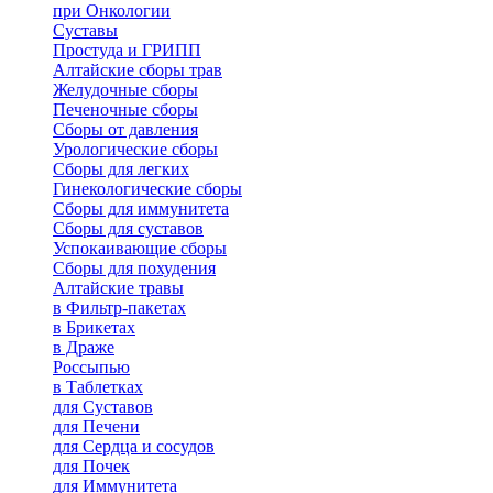
при Онкологии
Суставы
Простуда и ГРИПП
Алтайские сборы трав
Желудочные сборы
Печеночные сборы
Сборы от давления
Урологические сборы
Сборы для легких
Гинекологические сборы
Сборы для иммунитета
Сборы для суставов
Успокаивающие сборы
Сборы для похудения
Алтайские травы
в Фильтр-пакетах
в Брикетах
в Драже
Россыпью
в Таблетках
для Cуставов
для Печени
для Сердца и сосудов
для Почек
для Иммунитета