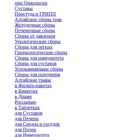
при Онкологии
Суставы
Простуда и ГРИПП
Алтайские сборы трав
Желудочные сборы
Печеночные сборы
Сборы от давления
Урологические сборы
Сборы для легких
Гинекологические сборы
Сборы для иммунитета
Сборы для суставов
Успокаивающие сборы
Сборы для похудения
Алтайские травы
в Фильтр-пакетах
в Брикетах
в Драже
Россыпью
в Таблетках
для Cуставов
для Печени
для Сердца и сосудов
для Почек
для Иммунитета