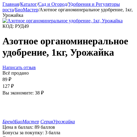
Главная
/
Каталог
/
Сад и Огород
/
Удобрения и Регуляторы
роста
/
БиоМастер
/
Азотное органоминеральное удобрение, 1кг,
Урожайка
КОД:
РУД49
Азотное органоминеральное
удобрение, 1кг, Урожайка
Написать отзыв
Всё продано
89
₽
127
₽
Вы экономите:
38
₽
Бренд
БиоМастер
Серия
Урожайка
Цена в баллах:
89 баллов
Бонусы за покупку:
3 балла