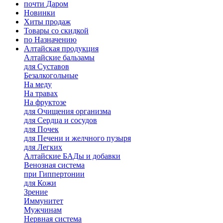
почти Даром
Новинки
Хиты продаж
Товары со скидкой
по Назначению
Алтайская продукция
Алтайские бальзамы
для Суставов
Безалкогольные
На меду
На травах
На фруктозе
для Очищения организма
для Сердца и сосудов
для Почек
для Печени и желчного пузыря
для Легких
Алтайские БАДы и добавки
Венозная система
при Гиппертонии
для Кожи
Зрение
Иммунитет
Мужчинам
Нервная система