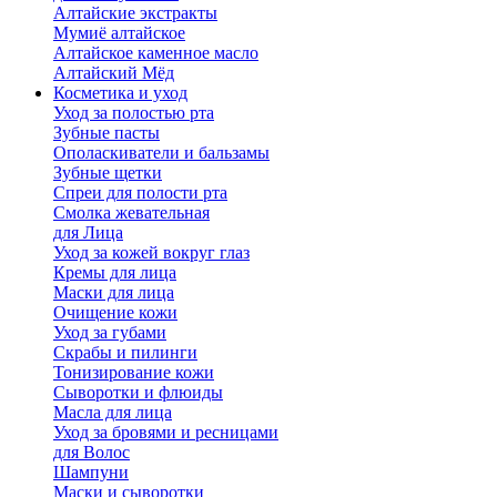
Алтайские экстракты
Мумиё алтайское
Алтайское каменное масло
Алтайский Мёд
Косметика и уход
Уход за полостью рта
Зубные пасты
Ополаскиватели и бальзамы
Зубные щетки
Спреи для полости рта
Смолка жевательная
для Лица
Уход за кожей вокруг глаз
Кремы для лица
Маски для лица
Очищение кожи
Уход за губами
Скрабы и пилинги
Тонизирование кожи
Сыворотки и флюиды
Масла для лица
Уход за бровями и ресницами
для Волос
Шампуни
Маски и сыворотки