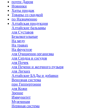
почти Даром
Новинки
Хиты продаж
Товары со скидкой
по Назначению
Алтайская продукция
Алтайские бальзамы
для Суставов
Безалкогольные
На меду
На травах
На фруктозе
для Очищения организма
для Сердца и сосудов
для Почек
для Печени и желчного пузыря
для Легких
Алтайские БАДы и добавки
Венозная система
при Гиппертонии
для Кожи
Зрение
Иммунитет
Мужчинам
Нервная система