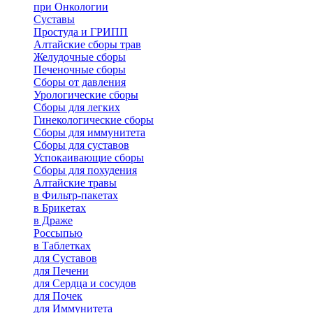
при Онкологии
Суставы
Простуда и ГРИПП
Алтайские сборы трав
Желудочные сборы
Печеночные сборы
Сборы от давления
Урологические сборы
Сборы для легких
Гинекологические сборы
Сборы для иммунитета
Сборы для суставов
Успокаивающие сборы
Сборы для похудения
Алтайские травы
в Фильтр-пакетах
в Брикетах
в Драже
Россыпью
в Таблетках
для Cуставов
для Печени
для Сердца и сосудов
для Почек
для Иммунитета