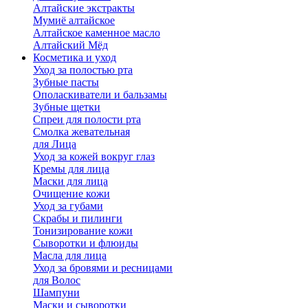
Алтайские экстракты
Мумиё алтайское
Алтайское каменное масло
Алтайский Мёд
Косметика и уход
Уход за полостью рта
Зубные пасты
Ополаскиватели и бальзамы
Зубные щетки
Спреи для полости рта
Смолка жевательная
для Лица
Уход за кожей вокруг глаз
Кремы для лица
Маски для лица
Очищение кожи
Уход за губами
Скрабы и пилинги
Тонизирование кожи
Сыворотки и флюиды
Масла для лица
Уход за бровями и ресницами
для Волос
Шампуни
Маски и сыворотки