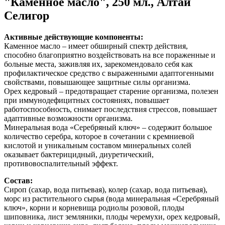
"Каменное масло", 250 мл., Алтай
Селигор
Активные действующие компоненты:
Каменное масло – имеет обширный спектр действия,
способно благоприятно воздействовать на все пораженные и
больные места, заживляя их, зарекомендовало себя как
профилактическое средство с выраженными адаптогенными
свойствами, повышающее защитные силы организма.
Орех кедровый – предотвращает старение организма, полезен
при иммунодефицитных состояниях, повышает
работоспособность, снимает последствия стрессов, повышает
адаптивные возможности организма.
Минеральная вода «Серебряный ключ» – содержит большое
количество серебра, которое в сочетании с кремниевой
кислотой и уникальным составом минеральных солей
оказывает бактерицидный, диуретический,
противовоспалительный эффект.
Состав:
Сироп (сахар, вода питьевая), колер (сахар, вода питьевая),
морс из растительного сырья (вода минеральная «Серебряный
ключ», корни и корневища родиолы розовой, плоды
шиповника, лист земляники, плоды черемухи, орех кедровый,