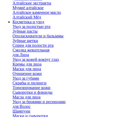
Алтайские экстракты
Мумиё алтайское
Алтайское каменное масло
Алтайский Мёд
Косметика и уход
Уход за полостью рта
Зубные пасты
Ополаскиватели и бальзамы
Зубные щетки
Спреи для полости рта
Смолка жевательная
для Лица
Уход за кожей вокруг глаз
Кремы для лица
Маски для лица
Очищение кожи
Уход за губами
Скрабы и пилинги
Тонизирование кожи
Сыворотки и флюиды
Масла для лица
Уход за бровями и ресницами
для Волос
Шампуни
Маски и сыворотки