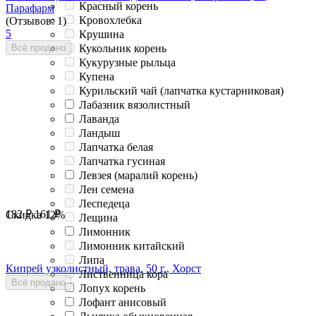
Красный корень
Парафарм
Кровохлебка
(Отзывов: 1)
5
Крушина
Кукольник корень
Всё продано
Кукурузные рыльца
Купена
Курильский чай (лапчатка кустарниковая)
Лабазник вязолистный
Лаванда
Ландыш
Лапчатка белая
Лапчатка гусиная
Левзея (маралий корень)
Лен семена
Леспедеца
182
₽
161
₽
Скидка
12%
Лещина
Лимонник
Лимонник китайский
Липа
Кипрей узколистный, трава, 50 г., Хорст
Лиственница кора
Всё продано
Лопух корень
Лофант анисовый