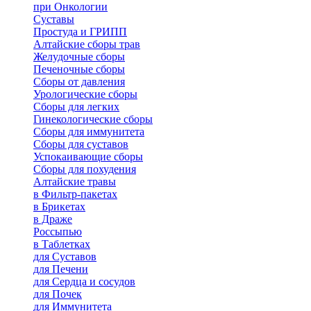
при Онкологии
Суставы
Простуда и ГРИПП
Алтайские сборы трав
Желудочные сборы
Печеночные сборы
Сборы от давления
Урологические сборы
Сборы для легких
Гинекологические сборы
Сборы для иммунитета
Сборы для суставов
Успокаивающие сборы
Сборы для похудения
Алтайские травы
в Фильтр-пакетах
в Брикетах
в Драже
Россыпью
в Таблетках
для Cуставов
для Печени
для Сердца и сосудов
для Почек
для Иммунитета