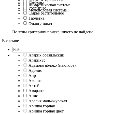
Капсулы
Лимфатическая система
Россыпью
Мочеполовая система
Сырье растительное
Таблетка
Фильтр-пакет
По этим критериям поиска ничего не найдено
В составе
Агарик бразильский
Агарикус
Адамово яблоко (маклюра)
Адонис
Аир
Аконит
Алтей
Амарант
Анис
Аралия маньчжурская
Арника горная
Арника горная цвет