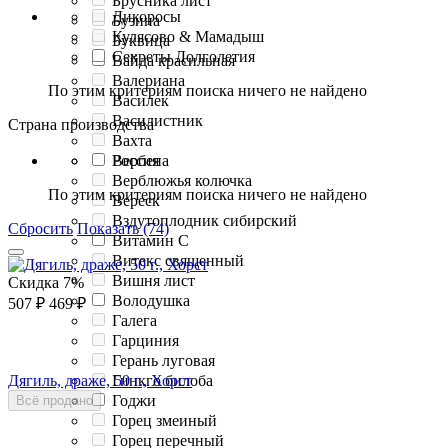
Брусника лист
Дикоросы
Бузина
Кулясово & Мамадыш
Буквица
Секреты Долголетия
Вайда красильная
Валериана
По этим критериям поиска ничего не найдено
Василек
Василистник
Страна производства
Вахта
Вербена
Россия
Верблюжья колючка
По этим критериям поиска ничего не найдено
Вереск
Вздутоплодник сибирский
Сбросить
Показать (74)
Витамин C
Витекс священный
Вишня лист
Скидка
7%
Володушка
507
₽
469
₽
Галега
Гарциния
Герань луговая
Гинкго билоба
Дягиль, драже, 50 г., Хорст
Годжи
Всё продано
Горец змеиный
Горец перечный