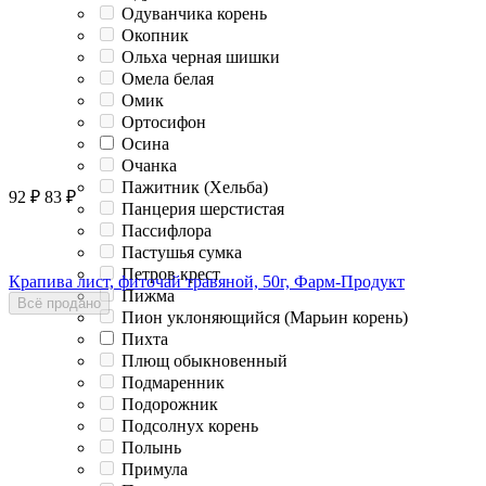
Одуванчика корень
Окопник
Ольха черная шишки
Омела белая
Омик
Ортосифон
Осина
Очанка
Пажитник (Хельба)
92
₽
83
₽
Панцерия шерстистая
Пассифлора
Пастушья сумка
Петров крест
Крапива лист, фиточай травяной, 50г, Фарм-Продукт
Пижма
Всё продано
Пион уклоняющийся (Марьин корень)
Пихта
Плющ обыкновенный
Подмаренник
Подорожник
Подсолнух корень
Полынь
Примула