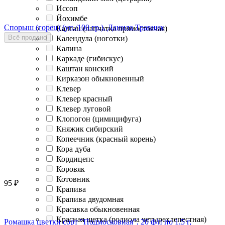
Иссоп
Йохимбе
Спорыш (горец) (уп./100 гр.), Данила Травник
Калган (лапчатка прямостоячая)
Всё продано
Календула (ноготки)
Калина
Каркаде (гибискус)
Каштан конский
Кирказон обыкновенный
Клевер
Клевер красный
Клевер луговой
Клопогон (цимицифуга)
Княжик сибирский
Копеечник (красный корень)
Кора дуба
Кордицепс
Коровяк
Котовник
95
₽
Крапива
Крапива двудомная
Красавка обыкновенная
Красная щетка (родиола четырехлепестная)
Ромашка цветки сорт "Подмосковная", 20 ф/п по 1,5 г,