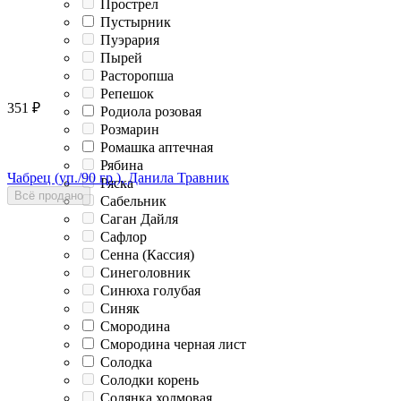
Прострел
Пустырник
Пуэрария
Пырей
Расторопша
Репешок
351
₽
Родиола розовая
Розмарин
Ромашка аптечная
Рябина
Чабрец (уп./90 гр.), Данила Травник
Ряска
Всё продано
Сабельник
Саган Дайля
Сафлор
Сенна (Кассия)
Синеголовник
Синюха голубая
Синяк
Смородина
Смородина черная лист
Солодка
Солодки корень
Солянка холмовая