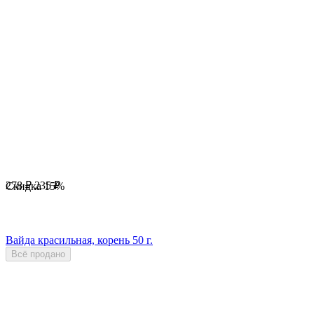
278
₽
235
₽
Скидка
15%
Вайда красильная, корень 50 г.
Всё продано