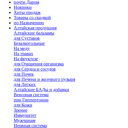
почти Даром
Новинки
Хиты продаж
Товары со скидкой
по Назначению
Алтайская продукция
Алтайские бальзамы
для Суставов
Безалкогольные
На меду
На травах
На фруктозе
для Очищения организма
для Сердца и сосудов
для Почек
для Печени и желчного пузыря
для Легких
Алтайские БАДы и добавки
Венозная система
при Гиппертонии
для Кожи
Зрение
Иммунитет
Мужчинам
Нервная система