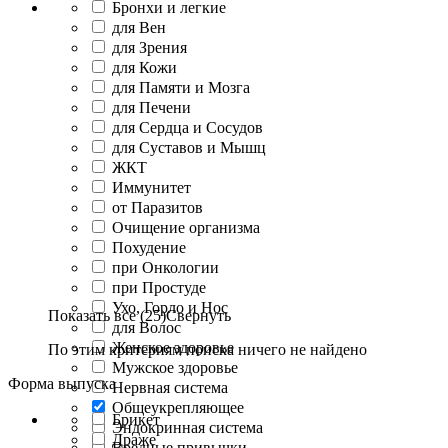
Бронхи и легкие
для Вен
для Зрения
для Кожи
для Памяти и Мозга
для Печени
для Сердца и Сосудов
для Суставов и Мышц
ЖКТ
Иммунитет
от Паразитов
Очищение организма
Похудение
при Онкологии
при Простуде
Ухо, Горло и Нос
Показать все (25)
Свернуть
для Волос
Женское здоровье
По этим критериям поиска ничего не найдено
Мужское здоровье
Форма выпуска
Нервная система
Общеукрепляющее
Брикет
Эндокринная система
Драже
Вредные привычки