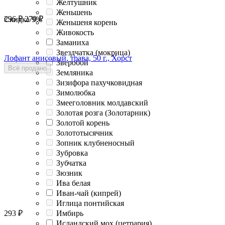
Желтушник
Женьшень
296
₽
270
₽
Скидка
9%
Женьшеня корень
Живокость
Заманиха
Звездчатка (мокрица)
Лофант анисовый, трава, 50 г., Хорст
Зверобой
Всё продано
Земляника
Зизифора пахучковидная
Зимолюбка
Змееголовник молдавский
Золотая розга (Золотарник)
Золотой корень
Золототысячник
Зопник клубненосный
Зубровка
Зубчатка
Зюзник
Ива белая
Иван-чай (кипрей)
Иглица понтийская
Имбирь
293
₽
Исландский мох (цетрария)