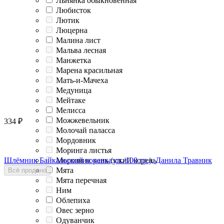
Льнянка обыкновенная
Любисток
Лютик
Люцерна
Малина лист
Мальва лесная
Манжетка
Марена красильная
Мать-и-Мачеха
Медуница
Мейтаке
Мелисса
Можжевельник
334
₽
Молочай паласса
Мордовник
Моринга листья
Шлёмник Байкальский корень (уп./100 гр.), Данила Травник
Морозник кавказский корень
Мята
Всё продано
Мята перечная
Ним
Облепиха
Овес зерно
Одуванчик