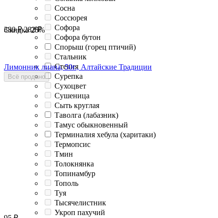
Сосна
Соссюрея
Софора
380
₽
282
₽
Скидка
26%
Софора бутон
Спорыш (горец птичий)
Стальник
Стевия
Лимонник лиана, 50г., Алтайские Традиции
Сурепка
Всё продано
Сухоцвет
Сушеница
Сыть круглая
Таволга (лабазник)
Тамус обыкновенный
Терминалия хебула (харитаки)
Термопсис
Тмин
Толокнянка
Топинамбур
Тополь
Туя
Тысячелистник
Укроп пахучий
95
₽