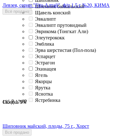
Шиповник
Левзея, серии "Fito-Алтай", ф/п 1,5 г №20, КИМА
Шлемник байкальский
Всё продано
Щавель конский
Эвкалипт
Эвкалипт прутовидный
Эврикома (Тонгкат Али)
Элеутерококк
Эмблика
Эрва шерстистая (Пол-пола)
Эспарцет
Эстрагон
Эхинацея
Ягель
Якорцы
Ярутка
Яснотка
Ястребинка
185
₽
176
₽
Скидка
5%
Шиповник майский, плоды, 75 г., Хорст
Всё продано