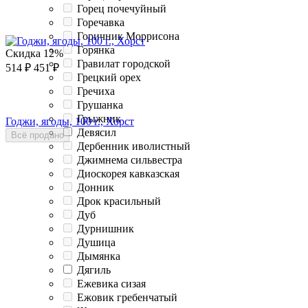
Горец почечуйный
Горечавка
Горичник Моррисона
Горянка
Скидка
12%
Гравилат городской
514
₽
451
₽
Грецкий орех
Гречиха
Грушанка
Грыжник
Годжи, ягоды, 100 г., Хорст
Девясил
Всё продано
Дербенник иволистный
Джимнема сильвестра
Диоскорея кавказская
Донник
Дрок красильный
Дуб
Дурнишник
Душица
Дымянка
Дягиль
Ежевика сизая
Ежовик гребенчатый