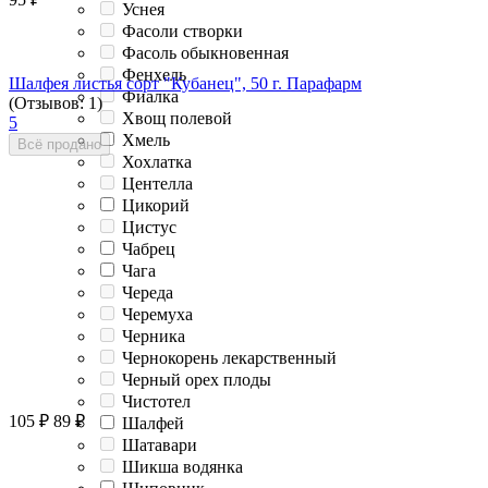
Уснея
Фасоли створки
Фасоль обыкновенная
Фенхель
Шалфея листья сорт "Кубанец", 50 г. Парафарм
Фиалка
(Отзывов: 1)
Хвощ полевой
5
Хмель
Всё продано
Хохлатка
Центелла
Цикорий
Цистус
Чабрец
Чага
Череда
Черемуха
Черника
Чернокорень лекарственный
Черный орех плоды
Чистотел
105
₽
89
₽
Шалфей
Шатавари
Шикша водянка