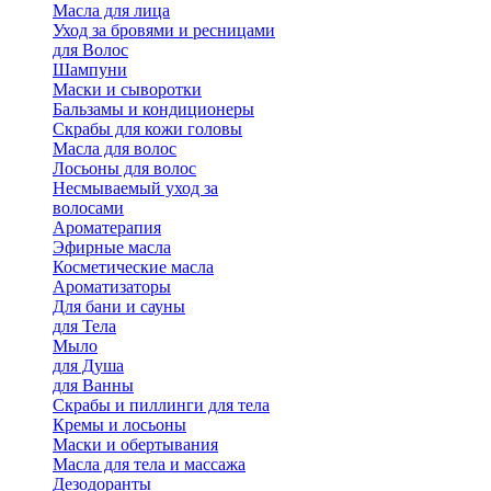
Масла для лица
Уход за бровями и ресницами
для Волос
Шампуни
Маски и сыворотки
Бальзамы и кондиционеры
Скрабы для кожи головы
Масла для волос
Лосьоны для волос
Несмываемый уход за
волосами
Ароматерапия
Эфирные масла
Косметические масла
Ароматизаторы
Для бани и сауны
для Тела
Мыло
для Душа
для Ванны
Скрабы и пиллинги для тела
Кремы и лосьоны
Маски и обертывания
Масла для тела и массажа
Дезодоранты