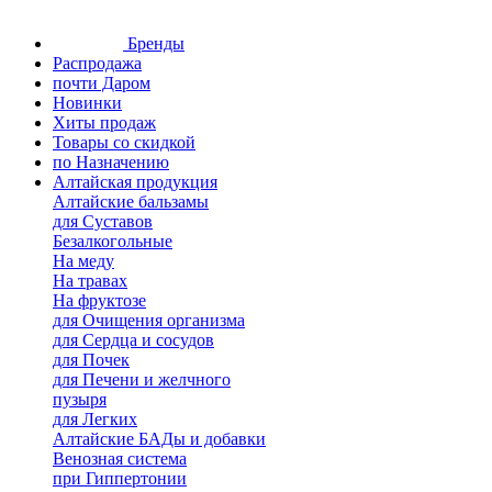
Бренды
Распродажа
почти Даром
Новинки
Хиты продаж
Товары со скидкой
по Назначению
Алтайская продукция
Алтайские бальзамы
для Суставов
Безалкогольные
На меду
На травах
На фруктозе
для Очищения организма
для Сердца и сосудов
для Почек
для Печени и желчного
пузыря
для Легких
Алтайские БАДы и добавки
Венозная система
при Гиппертонии