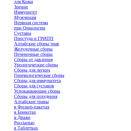
для Кожи
Зрение
Иммунитет
Мужчинам
Нервная система
при Онкологии
Суставы
Простуда и ГРИПП
Алтайские сборы трав
Желудочные сборы
Печеночные сборы
Сборы от давления
Урологические сборы
Сборы для легких
Гинекологические сборы
Сборы для иммунитета
Сборы для суставов
Успокаивающие сборы
Сборы для похудения
Алтайские травы
в Фильтр-пакетах
в Брикетах
в Драже
Россыпью
в Таблетках