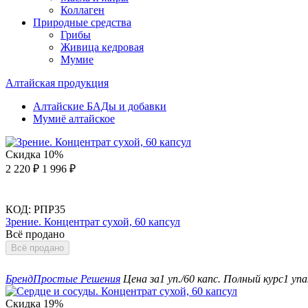
Коллаген
Природные средства
Грибы
Живица кедровая
Мумие
Алтайская продукция
Алтайские БАДы и добавки
Мумиё алтайское
Скидка
10%
2 220
₽
1 996
₽
КОД:
РПР35
Зрение. Концентрат сухой, 60 капсул
Всё продано
Всё продано
Бренд
Простые Решения
Цена за
1 уп./60 капс.
Полный курс
1 упа
Скидка
19%