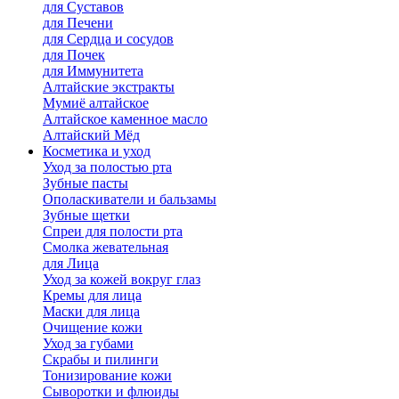
для Cуставов
для Печени
для Сердца и сосудов
для Почек
для Иммунитета
Алтайские экстракты
Мумиё алтайское
Алтайское каменное масло
Алтайский Мёд
Косметика и уход
Уход за полостью рта
Зубные пасты
Ополаскиватели и бальзамы
Зубные щетки
Спреи для полости рта
Смолка жевательная
для Лица
Уход за кожей вокруг глаз
Кремы для лица
Маски для лица
Очищение кожи
Уход за губами
Скрабы и пилинги
Тонизирование кожи
Сыворотки и флюиды