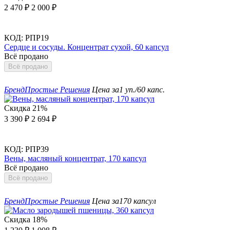
2 470
₽
2 000
₽
КОД:
РПР19
Сердце и сосуды. Концентрат сухой, 60 капсул
Всё продано
Всё продано
Бренд
Простые Решения
Цена за
1 уп./60 капс.
Скидка
21%
3 390
₽
2 694
₽
КОД:
РПР39
Вены, масляный концентрат, 170 капсул
Всё продано
Всё продано
Бренд
Простые Решения
Цена за
170 капсул
Скидка
18%