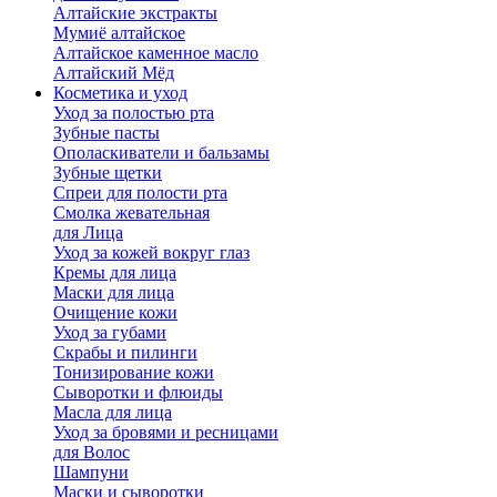
Алтайские экстракты
Мумиё алтайское
Алтайское каменное масло
Алтайский Мёд
Косметика и уход
Уход за полостью рта
Зубные пасты
Ополаскиватели и бальзамы
Зубные щетки
Спреи для полости рта
Смолка жевательная
для Лица
Уход за кожей вокруг глаз
Кремы для лица
Маски для лица
Очищение кожи
Уход за губами
Скрабы и пилинги
Тонизирование кожи
Сыворотки и флюиды
Масла для лица
Уход за бровями и ресницами
для Волос
Шампуни
Маски и сыворотки