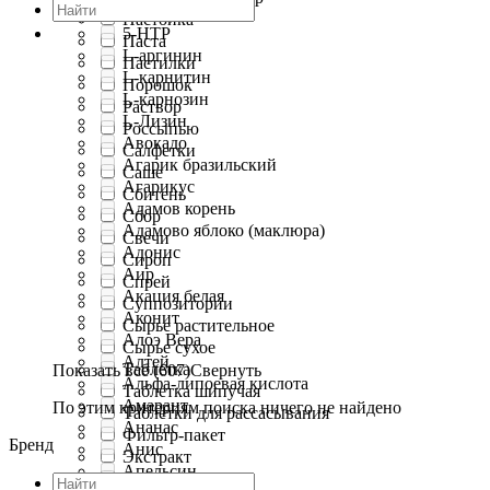
Настойка
5-HTP
Паста
L-аргинин
Пастилки
L-карнитин
Порошок
L-карнозин
Раствор
L-Лизин
Россыпью
Авокадо
Салфетки
Агарик бразильский
Саше
Агарикус
Сбитень
Адамов корень
Сбор
Адамово яблоко (маклюра)
Свечи
Адонис
Сироп
Аир
Спрей
Акация белая
Суппозитории
Аконит
Сырье растительное
Алоэ Вера
Сырье сухое
Алтей
Таблетка
Показать все (607)
Свернуть
Альфа-липоевая кислота
Таблетка шипучая
Амарант
По этим критериям поиска ничего не найдено
Таблетки для рассасывания
Ананас
Фильтр-пакет
Бренд
Анис
Экстракт
Апельсин
Эликсир