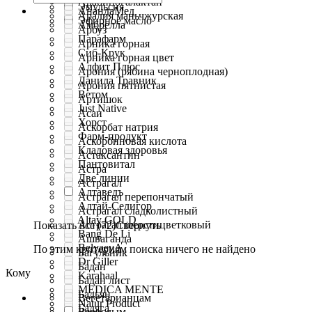
Арабиногалактан
Эмульсия
АнандаМед
Аралия маньчжурская
Эфирное масло
Амбрелла
Арбуз
Парафарм
Арника горная
Сиб-Крук
Арника горная цвет
Алфит Плюс
Арония (рябина черноплодная)
Данила Травник
Арония пятнистая
Ветом
Артишок
Just Native
Асаи
Хорст
Аскорбат натрия
Фарм-продукт
Аскорбиновая кислота
Кладовая здоровья
Астаксантин
Пантовитал
Астра
Две линии
Астрагал
Алтаведъ
Астрагал перепончатый
Алтай-Селигор
Астрагал сладколистный
Altay GOLD
Астрагал шерстицветковый
Показать все (72)
Свернуть
Bang De Li
Ашваганда
BelyaevA
По этим критериям поиска ничего не найдено
Багульник
Dr Giller
Бадан
Кому
Karahaal
Бадан лист
MEDICA MENTE
Бадьян
Вегетарианцам
Natur Product
Бадяга
Взрослым