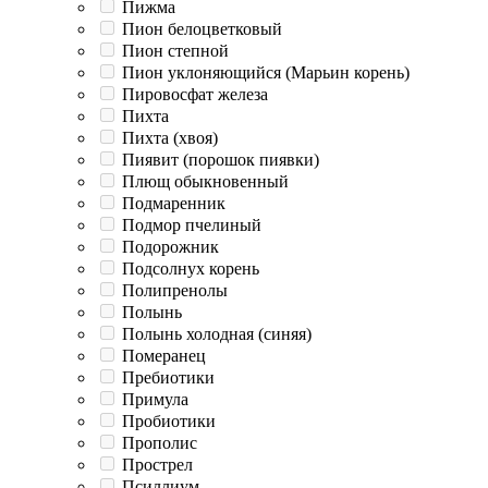
Пижма
Пион белоцветковый
Пион степной
Пион уклоняющийся (Марьин корень)
Пировосфат железа
Пихта
Пихта (хвоя)
Пиявит (порошок пиявки)
Плющ обыкновенный
Подмаренник
Подмор пчелиный
Подорожник
Подсолнух корень
Полипренолы
Полынь
Полынь холодная (синяя)
Померанец
Пребиотики
Примула
Пробиотики
Прополис
Прострел
Псиллиум