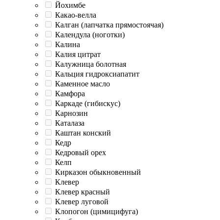
Йохимбе
Какао-велла
Калган (лапчатка прямостоячая)
Календула (ноготки)
Калина
Калия цитрат
Калужница болотная
Кальция гидроксиапатит
Каменное масло
Камфора
Каркаде (гибискус)
Карнозин
Каталаза
Каштан конский
Кедр
Кедровый орех
Келп
Кирказон обыкновенный
Клевер
Клевер красный
Клевер луговой
Клопогон (цимицифуга)