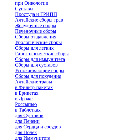
при Онкологии
Суставы
Простуда и ГРИПП
Алтайские сборы трав
Желудочные сборы
Печеночные сборы
Сборы от давления
Урологические сборы
Сборы для легких
Гинекологические сборы
Сборы для иммунитета
Сборы для суставов
Успокаивающие сборы
Сборы для похудения
Алтайские травы
в Фильтр-пакетах
в Брикетах
в Драже
Россыпью
в Таблетках
для Cуставов
для Печени
для Сердца и сосудов
для Почек
для Иммунитета