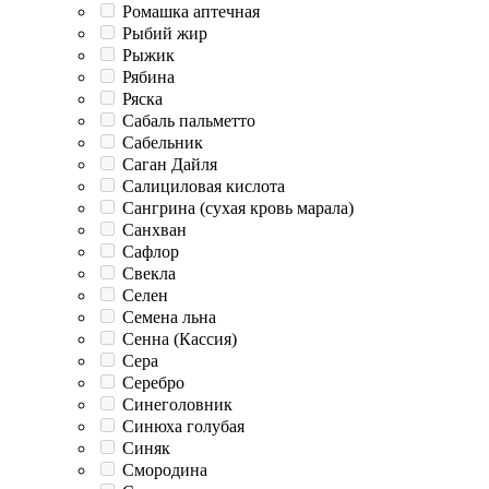
Ромашка аптечная
Рыбий жир
Рыжик
Рябина
Ряска
Сабаль пальметто
Сабельник
Саган Дайля
Салициловая кислота
Сангрина (сухая кровь марала)
Санхван
Сафлор
Свекла
Селен
Семена льна
Сенна (Кассия)
Сера
Серебро
Синеголовник
Синюха голубая
Синяк
Смородина