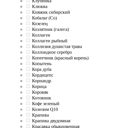
Клубника
Клюква
Княжик сибирский
Кобальт (Co)
Козелец
Козлятник (галега)
Коллаген
Коллаген рыбный
Коллизия душистая трава
Коллоидное серебро
Копеечник (красный корень)
Копытень
Кора дуба
Кордицепс
Кориандр
Корица
Коровяк
Котовник
Кофе зеленый
Коэнзим Q10
Крапива
Крапива двудомная
Красавка обыкновенная