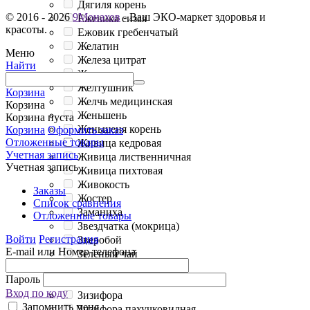
Дягиля корень
© 2016 - 2026
9Монахов
- Ваш ЭКО-маркет здоровья и
Ежевика сизая
красоты.
Ежовик гребенчатый
Желатин
Меню
Железа цитрат
Найти
Железо
Желтушник
Корзина
Желчь медицинская
Корзина
Женьшень
Корзина пуста
Женьшеня корень
Корзина
Оформить заказ
Отложенные товары
Живица кедровая
Учетная запись
Живица лиственничная
Учетная запись
Живица пихтовая
Живокость
Заказы
Жостер
Список сравнения
Заманиха
Отложенные товары
Звездчатка (мокрица)
Войти
Регистрация
Зверобой
E-mail или Номер телефона
Зеленый чай
Земляника
Пароль
Земляника (листья и ягоды)
Вход по коду
Зизифора
Запомнить меня
Зизифора пахучковидная