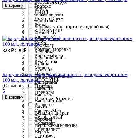
Бобровая струя
В корзину
Гротекс
Бодяк
ДИОД
Божье дерево
Доктор Крым
Болиголов
Жива
Боровая матка (ортилия однобокая)
ЗДРАВАГОР
Босвеллия
Квадрат-С
Боярышник
Кима
Брокколи
Компас Здоровья
828
₽
596
₽
Брусника
Королёвфарм
Брусника лист
Кум Алтая
Бузина
Миролла
Буквица
Нарине
Барсучий жир с кедровой живицей и дигидрокверцетином,
Вайда красильная
100 мл., Алтаведъ
НЕОЛАЙФ
Валериана
(Отзывов: 1)
Пантика
Ванадий
5
Пренолы
Василек
В корзину
Простые Решения
Василистник
Реалкапс
Вахта
Сашера-Мед
Венадий цитрат
Седой Алтай
Вербена
Солагифт
Верблюжья колючка
Специалист
Вереск
Твитамед
Веселка