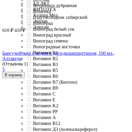
ТД ЛКТ
Ветреница дубравная
ФИТОТЕХ
Вешенка
Хелпер Мед
Вздутоплодник сибирский
Эвалар
Виноград
Элюсан
Виноград белый сок
610
₽
410
₽
Виноград красный
Виноград семена
Виноградные косточки
Витамин B1
Барсучий жир с мёдом и дигидрокверцетином, 100 мл.,
Алтаведъ
Витамин B2
(Отзывов: 1)
Витамин B3
5
Витамин B5
В корзину
Витамин B6
Витамин B7 (Биотин)
Витамин B9
Витамин C
Витамин E
Витамин K2
Витамин PP
Витамин А
Витамин В12
Витамин Д3 (холекальциферол)