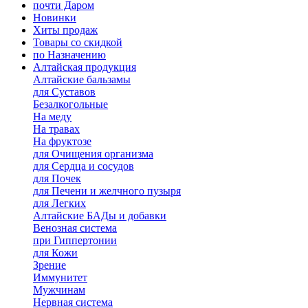
почти Даром
Новинки
Хиты продаж
Товары со скидкой
по Назначению
Алтайская продукция
Алтайские бальзамы
для Суставов
Безалкогольные
На меду
На травах
На фруктозе
для Очищения организма
для Сердца и сосудов
для Почек
для Печени и желчного пузыря
для Легких
Алтайские БАДы и добавки
Венозная система
при Гиппертонии
для Кожи
Зрение
Иммунитет
Мужчинам
Нервная система