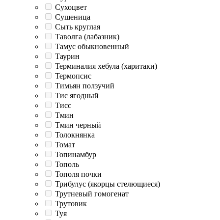
Сухоцвет
Сушеница
Сыть круглая
Таволга (лабазник)
Тамус обыкновенный
Таурин
Терминалия хебула (харитаки)
Термопсис
Тимьян ползучий
Тис ягодный
Тисс
Тмин
Тмин черный
Толокнянка
Томат
Топинамбур
Тополь
Тополя почки
Трибулус (якорцы стелющиеся)
Трутневый гомогенат
Трутовик
Туя