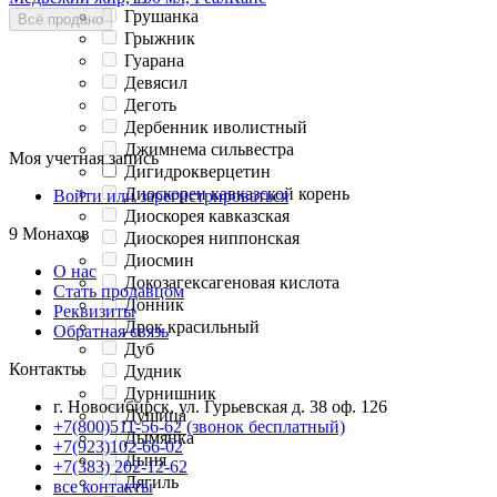
Грушанка
Всё продано
Грыжник
Гуарана
Девясил
Деготь
Дербенник иволистный
Джимнема сильвестра
Моя учетная запись
Дигидрокверцетин
Диоскореи кавказской корень
Войти или зарегистрироваться
Диоскорея кавказская
9 Монахов
Диоскорея ниппонская
Диосмин
О нас
Докозагексагеновая кислота
Стать продавцом
Донник
Реквизиты
Дрок красильный
Обратная связь
Дуб
Контакты
Дудник
Дурнишник
г. Новосибирск, ул. Гурьевская д. 38 оф. 126
Душица
+7(800)511-56-62 (звонок бесплатный)
Дымянка
+7(923)102-66-02
Дыня
+7(383) 202-12-62
Дягиль
все контакты