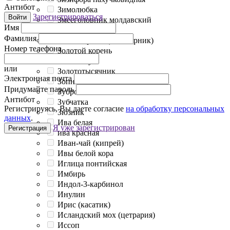
Антибот
Зимолюбка
Зарегистрироваться
Войти
Змееголовник молдавский
Имя
Золотарник
Фамилия
Золотая розга (Золотарник)
Номер телефона
Золотой корень
Золотой ус
или
Золототысячник
Электронная почта
Зопник клубненосный
Придумайте пароль
Зубровка
Антибот
Зубчатка
Регистрируясь, Вы даете согласие
на обработку персональных
Зюзник
данных
.
Ива белая
Я уже зарегистрирован
Регистрация
ива красная
Иван-чай (кипрей)
Ивы белой кора
Иглица понтийская
Имбирь
Индол-3-карбинол
Инулин
Ирис (касатик)
Исландский мох (цетрария)
Иссоп