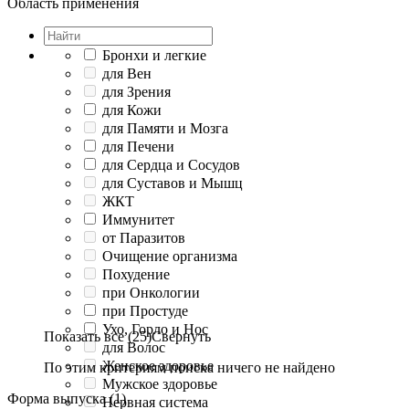
Область применения
Бронхи и легкие
для Вен
для Зрения
для Кожи
для Памяти и Мозга
для Печени
для Сердца и Сосудов
для Суставов и Мышц
ЖКТ
Иммунитет
от Паразитов
Очищение организма
Похудение
при Онкологии
при Простуде
Ухо, Горло и Нос
Показать все (25)
Свернуть
для Волос
Женское здоровье
По этим критериям поиска ничего не найдено
Мужское здоровье
Форма выпуска (1)
Нервная система