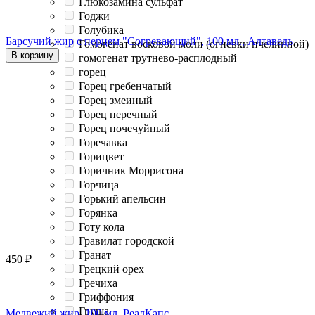
Глюкозамина сульфат
Годжи
Голубика
Барсучий жир с перцем "Согревающий", 100 мл., Алтаведъ
Гомогенат восковой моли (огневки пчелинной)
В корзину
гомогенат трутнево-расплодный
горец
Горец гребенчатый
Горец змеиный
Горец перечный
Горец почечуйный
Горечавка
Горицвет
Горичник Моррисона
Горчица
Горький апельсин
Горянка
Готу кола
Гравилат городской
Гранат
450
₽
Грецкий орех
Гречиха
Гриффония
Груша
Медвежий жир, 100 мл, РеалКапс