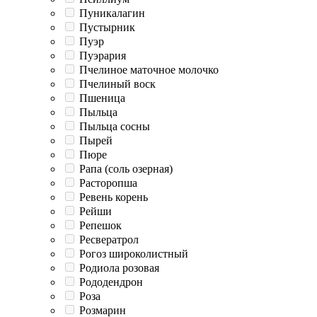
Пуникалагин
Пустырник
Пуэр
Пуэрария
Пчелиное маточное молочко
Пчелиный воск
Пшеница
Пыльца
Пыльца сосны
Пырей
Пюре
Рапа (соль озерная)
Расторопша
Ревень корень
Рейши
Репешок
Ресвератрол
Рогоз широколистный
Родиола розовая
Рододендрон
Роза
Розмарин