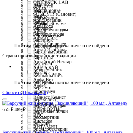
ONE PACK LAB
Базилик
Для детей
PPLab
Бакопа монье
Для женщин
SUNOVIT (Сановит)
Бамбук
Для мужчин
АбисОрганик
Банан
Кормящей маме
АкваРоса
Барбарис
Пожилым людям
Актру
Барбарис ягода
Спортсменам
Алтай Сила
Барвинок
Алтай Старовер
По этим критериям поиска ничего не найдено
Барсучий жир
Алтай ЭкоСила
Бархат амурский
Страна производства
Алтайские традиции
Бархатцы
Алтайский Нектар
Бедренец
Китай
Алтын БАЙ
Безвременник
Россия
Алтын Солок
Белокопытник
Алфа-Вит
Берберин
По этим критериям поиска ничего не найдено
Алфит
Бергамот
Биостимул
Сбросить
Показать (6)
Береза
Велнесс Кемист
Береза лист
Виктория
Береза повислая
ВИРФОРТИС
655
₽
489
₽
Березовые почки
ВИС
Бессмертник
Вистерра
Бетулин
ВИТАМИН
Бифидобактерии
Барсучий жир с мумие "Заживляющий", 100 мл., Алтаведъ
Витаукт