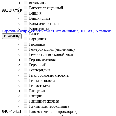
витамин с
Витекс священный
884
₽
670
₽
Вишня
Вишня лист
Вода очищенная
Володушка
Барсучий жир с облепихой "Витаминный", 100 мл., Алтаведъ
Галега
В корзину
Гарциния
Гвоздика
Гемерокаллис (лилейник)
Гемогенат восковой моли
Герань луговая
Германий
Гесперидин
Гиалуроновая кислота
Гинкго билоба
Гиностемма
Глицерин
Глицин
Глицинат железа
Глутатионпероксидаза
840
₽
641
₽
Глюкозамина гидрохлорид