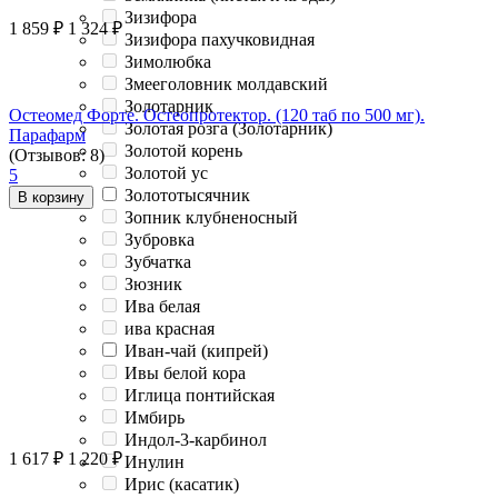
Зизифора
1 859
₽
1 324
₽
Зизифора пахучковидная
Зимолюбка
Змееголовник молдавский
Золотарник
Остеомед Форте. Остеопротектор. (120 таб по 500 мг).
Золотая розга (Золотарник)
Парафарм
Золотой корень
(Отзывов: 8)
Золотой ус
5
Золототысячник
В корзину
Зопник клубненосный
Зубровка
Зубчатка
Зюзник
Ива белая
ива красная
Иван-чай (кипрей)
Ивы белой кора
Иглица понтийская
Имбирь
Индол-3-карбинол
1 617
₽
1 220
₽
Инулин
Ирис (касатик)