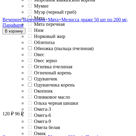
Мумие
Муэр (черный гриб)
Мята
Вечернее Валериана+Мята+Мелисса драже 50 шт по 200 мг,
Мята перечная
Парафарм
Ним
В корзину
Норковый жир
Облепиха
Обножка (пыльца пчелиная)
Овес
Овес зерно
Огневка пчелиная
Огненный корень
Одуванчик
Одуванчика корень
Окопник
Оливковое масло
Ольха черная шишки
Омега-3
120
₽
96
₽
Омега-6
Омега-9
Омела белая
Омик