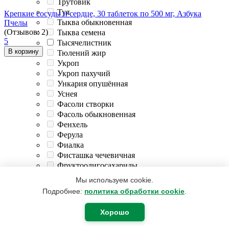
Трутовик
Туя
Крепкие сосуды и сердце, 30 таблеток по 500 мг, Азбука
Тыква обыкновенная
Пчелы
(Отзывов: 2)
Тыква семена
5
Тысячелистник
В корзину
Тюлений жир
Укроп
Укроп пахучий
Ункария опушённая
Уснея
Фасоли створки
Фасоль обыкновенная
Фенхель
Ферула
Фиалка
Фисташка чечевичная
Фруктоолигосахариды
1 850
₽
1 296
₽
Фукус
Мы используем cookie.
Фундук
Подробнее:
политика обработки cookie
.
Хвощ полевой
Хвощь полевой
Магний + B6 + D3 2000 ME, 120 таблеток, Парафарм
Хорошо
Хелат кремния
В корзину
Хитозан