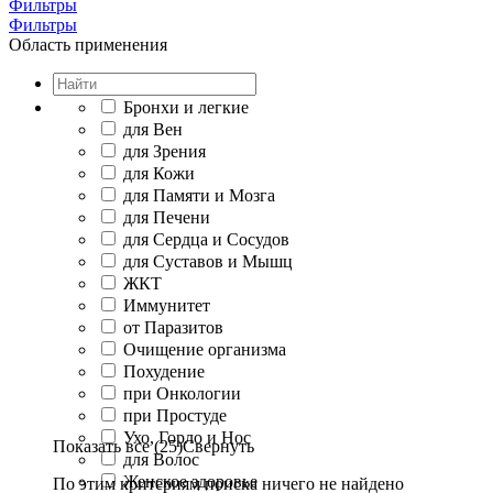
Фильтры
Фильтры
Область применения
Бронхи и легкие
для Вен
для Зрения
для Кожи
для Памяти и Мозга
для Печени
для Сердца и Сосудов
для Суставов и Мышц
ЖКТ
Иммунитет
от Паразитов
Очищение организма
Похудение
при Онкологии
при Простуде
Ухо, Горло и Нос
Показать все (25)
Свернуть
для Волос
Женское здоровье
По этим критериям поиска ничего не найдено