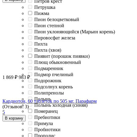
Петров крест
Петрушка
Пижма
Пион белоцветковый
Пион степной
Пион уклоняющийся (Марьин корень)
Пировосфат железа
Пихта
Пихта (хвоя)
Пиявит (порошок пиявки)
Плющ обыкновенный
Подмаренник
Подмор пчелиный
1 869
₽
983
₽
Подорожник
Подсолнух корень
Полипренолы
Полынь
Кардиотон, 60 таблеток по 505 мг, Парафарм
Полынь холодная (синяя)
(Отзывов: 3)
Померанец
5
Пребиотики
В корзину
Примула
Пробиотики
Прополис