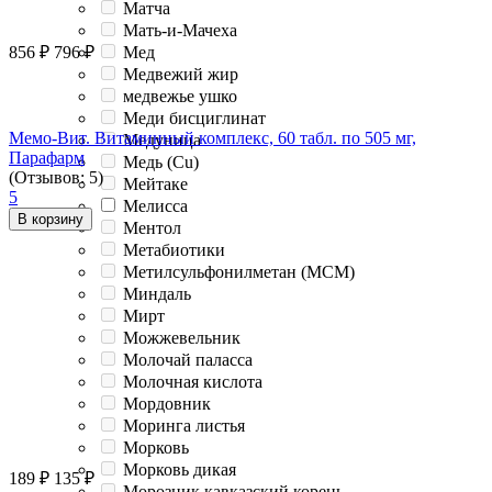
Матча
Мать-и-Мачеха
Мед
856
₽
796
₽
Медвежий жир
медвежье ушко
Меди бисциглинат
Мемо-Вит. Витаминный комплекс, 60 табл. по 505 мг,
Медуница
Парафарм
Медь (Cu)
(Отзывов: 5)
Мейтаке
5
Мелисса
В корзину
Ментол
Метабиотики
Метилсульфонилметан (МСМ)
Миндаль
Мирт
Можжевельник
Молочай паласса
Молочная кислота
Мордовник
Моринга листья
Морковь
Морковь дикая
189
₽
135
₽
Морозник кавказский корень