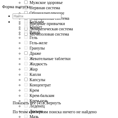
Мужское здоровье
Форма выпуска
Нервная система
Общеукрепляющее
Эндокринная система
Бальзам
Вредные привычки
Брикет
Лимфатическая система
Взвар
Мочеполовая система
Гель
Гель-желе
Гранулы
Драже
Жевательные таблетки
Жидкость
Жир
Капли
Капсулы
Концентрат
Крем
Крем-бальзам
Крем-гель
Показать все (45)
Свернуть
Леденец
Лосьон
По этим критериям поиска ничего не найдено
Мазь