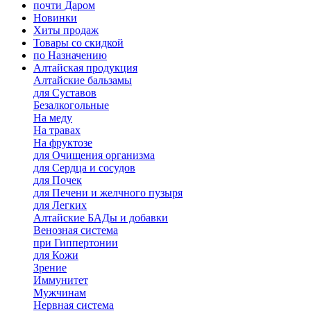
почти Даром
Новинки
Хиты продаж
Товары со скидкой
по Назначению
Алтайская продукция
Алтайские бальзамы
для Суставов
Безалкогольные
На меду
На травах
На фруктозе
для Очищения организма
для Сердца и сосудов
для Почек
для Печени и желчного пузыря
для Легких
Алтайские БАДы и добавки
Венозная система
при Гиппертонии
для Кожи
Зрение
Иммунитет
Мужчинам
Нервная система