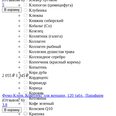
5
Клопогон (цимицифуга)
В корзину
Клубника
Клюква
Княжик сибирский
Кобальт (Co)
Козелец
Козлятник (галега)
Коллаген
Коллаген рыбный
Коллизия душистая трава
Коллоидное серебро
Копеечник (красный корень)
Копытень
Кора дуба
2 055
₽
1 345
₽
Кордицепс
Кориандр
Корица
Коровяк
Фемо-Клим. Комплекс для женщин, 120 табл., Парафарм
Котовник
(Отзывов: 6)
Кофе зеленый
3.8
Коэнзим Q10
В корзину
Крапива