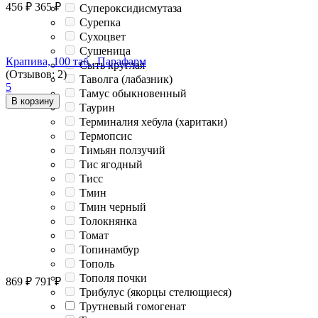
456
₽
365
₽
Супероксидисмутаза
Сурепка
Сухоцвет
Сушеница
Крапива, 100 таб., Парафарм
Сыть круглая
(Отзывов: 2)
Таволга (лабазник)
5
Тамус обыкновенный
В корзину
Таурин
Терминалия хебула (харитаки)
Термопсис
Тимьян ползучий
Тис ягодный
Тисс
Тмин
Тмин черный
Толокнянка
Томат
Топинамбур
Тополь
Тополя почки
869
₽
791
₽
Трибулус (якорцы стелющиеся)
Трутневый гомогенат