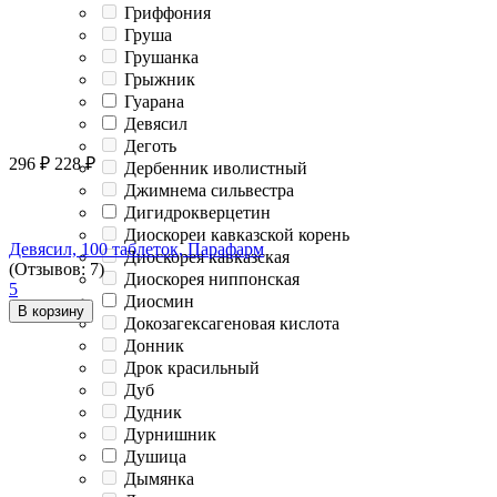
Гриффония
Груша
Грушанка
Грыжник
Гуарана
Девясил
Деготь
296
₽
228
₽
Дербенник иволистный
Джимнема сильвестра
Дигидрокверцетин
Диоскореи кавказской корень
Девясил, 100 таблеток, Парафарм
Диоскорея кавказская
(Отзывов: 7)
Диоскорея ниппонская
5
Диосмин
В корзину
Докозагексагеновая кислота
Донник
Дрок красильный
Дуб
Дудник
Дурнишник
Душица
Дымянка