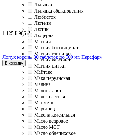
Льнянка
Льнянка обыкновенная
Любисток
Лютеин
Лютик
1 125
₽
986
₽
Люцерна
Магний
Магния бисглицинат
Магния глицинат
Лопух корень, 30 таблеток по 500 мг, Парафарм
Магния карбонат
В корзину
Магния цитрат
Майтаке
Мака перуанская
Малина
Малина лист
Мальва лесная
Манжетка
Марганец
Марена красильная
Масло кедровое
Масло МСТ
Масло облепиховое