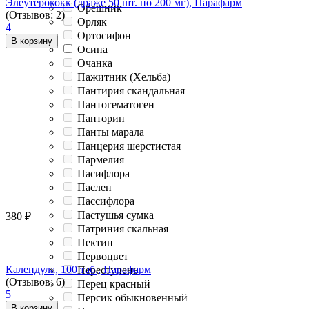
Элеутерококк (драже 50 шт. по 200 мг), Парафарм
Орешник
(Отзывов: 2)
Орляк
4
Ортосифон
В корзину
Осина
Очанка
Пажитник (Хельба)
Пантирия скандальная
Пантогематоген
Панторин
Панты марала
Панцерия шерстистая
Пармелия
Пасифлора
Паслен
Пассифлора
Пастушья сумка
380
₽
Патриния скальная
Пектин
Первоцвет
Календула, 100 таб., Парафарм
Переступень
(Отзывов: 6)
Перец красный
5
Персик обыкновенный
В корзину