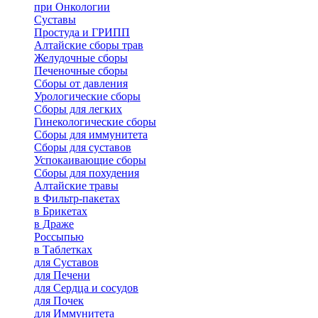
при Онкологии
Суставы
Простуда и ГРИПП
Алтайские сборы трав
Желудочные сборы
Печеночные сборы
Сборы от давления
Урологические сборы
Сборы для легких
Гинекологические сборы
Сборы для иммунитета
Сборы для суставов
Успокаивающие сборы
Сборы для похудения
Алтайские травы
в Фильтр-пакетах
в Брикетах
в Драже
Россыпью
в Таблетках
для Cуставов
для Печени
для Сердца и сосудов
для Почек
для Иммунитета