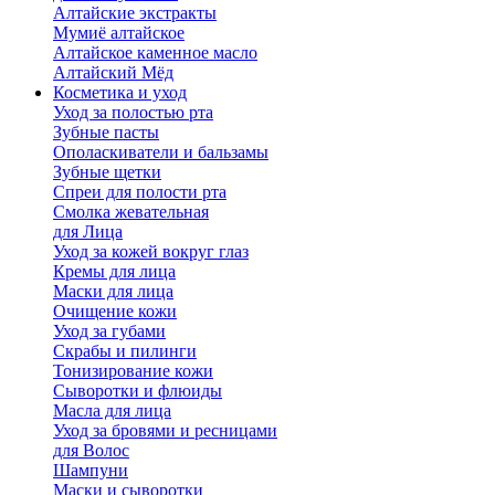
Алтайские экстракты
Мумиё алтайское
Алтайское каменное масло
Алтайский Мёд
Косметика и уход
Уход за полостью рта
Зубные пасты
Ополаскиватели и бальзамы
Зубные щетки
Спреи для полости рта
Смолка жевательная
для Лица
Уход за кожей вокруг глаз
Кремы для лица
Маски для лица
Очищение кожи
Уход за губами
Скрабы и пилинги
Тонизирование кожи
Сыворотки и флюиды
Масла для лица
Уход за бровями и ресницами
для Волос
Шампуни
Маски и сыворотки