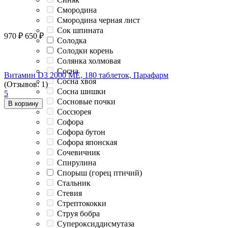
Смородина
Смородина черная лист
Сок шпината
970
₽
650
₽
Солодка
Солодки корень
Солянка холмовая
Сосна
Витамин D3 2000 ME, 180 таблеток, Парафарм
Сосна хвоя
(Отзывов: 1)
Сосна шишки
5
Сосновые почки
В корзину
Соссюрея
Софора
Софора бутон
Софора японская
Сочевичник
Спирулина
Спорыш (горец птичий)
Стальник
Стевия
Стрептококки
Струя бобра
Супероксиддисмутаза