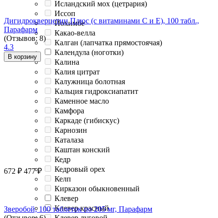
Исландский мох (цетрария)
Иссоп
Дигидрокверцетин Плюс (с витаминами С и Е), 100 табл.,
Йохимбе
Парафарм
Какао-велла
(Отзывов: 8)
Калган (лапчатка прямостоячая)
4.3
Календула (ноготки)
В корзину
Калина
Калия цитрат
Калужница болотная
Кальция гидроксиапатит
Каменное масло
Камфора
Каркаде (гибискус)
Карнозин
Каталаза
Каштан конский
Кедр
Кедровый орех
672
₽
477
₽
Келп
Кирказон обыкновенный
Клевер
Клевер красный
Зверобой, 100 таблеток по 205 мг, Парафарм
Клевер луговой
(Отзывов: 6)