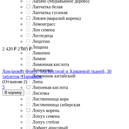
Лапачо (Муравьиное дерево)
Лапчатка белая
Лапчатка гусиная
Левзея (маралий корень)
Лемонграсс
Лен семена
Леспедеца
Лецитин
Лещина
2 420
₽
2 085
₽
Ликопин
Лимон
Лимонная кислота
Лимонник
Хондровит Форте, для Костной и Хрящевой тканей, 30
Лимонник китайский
таблеток, Парафарм
(Отзывов: 2)
Липа
5
Липоевая кислота
В корзину
Лисичка
Лиственница кора
Лиственница сибирская
Лопух корень
Лопух семена
Лопух стебли
Лофант анисовый