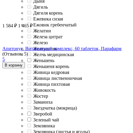
Дыня
Дягиль
Дягиля корень
Ежевика сизая
Ежовик гребенчатый
1 584
₽
1 465
₽
Желатин
Железа цитрат
Железо
Желтушник
Апитонус. Витаминный комплекс, 60 таблеток, Парафарм
(Отзывов: 5)
Желчь медицинская
5
Женьшень
В корзину
Женьшеня корень
Живица кедровая
Живица лиственничная
Живица пихтовая
Живокость
Жостер
Заманиха
Звездчатка (мокрица)
Зверобой
Зеленый чай
Земляника
Земляника (листья и ягоды)