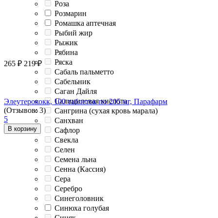
Роза
Розмарин
Ромашка аптечная
Рыбий жир
Рыжик
Рябина
Ряска
265
₽
219
₽
Сабаль пальметто
Сабельник
Саган Дайля
Салициловая кислота
Элеутерококк, 100 таблеток по 205 мг, Парафарм
(Отзывов: 3)
Сангрина (сухая кровь марала)
5
Санхван
В корзину
Сафлор
Свекла
Селен
Семена льна
Сенна (Кассия)
Сера
Серебро
Синеголовник
Синюха голубая
Синяк