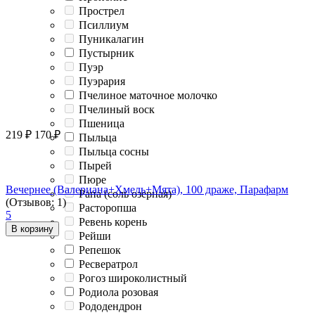
Прострел
Псиллиум
Пуникалагин
Пустырник
Пуэр
Пуэрария
Пчелиное маточное молочко
Пчелиный воск
Пшеница
219
₽
170
₽
Пыльца
Пыльца сосны
Пырей
Пюре
Вечернее (Валериана+Хмель+Мята), 100 драже, Парафарм
Рапа (соль озерная)
(Отзывов: 1)
Расторопша
5
Ревень корень
В корзину
Рейши
Репешок
Ресвератрол
Рогоз широколистный
Родиола розовая
Рододендрон