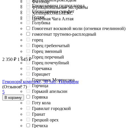
Фитопар
Глюкозамина гидрохлорид
Функциональные экстракты
Глюкозамина сульфат
ХелперКОМПЛЕКС
Годжи
Целебная Чага Алтая
Голубика
Гомогенат восковой моли (огневки пчелинной)
гомогенат трутнево-расплодный
горец
Горец гребенчатый
Горец змеиный
Горец перечный
2 350
₽
1 645
₽
Горец почечуйный
Горечавка
Горицвет
Горичник Моррисона
Гемонорм комплекс, 30 таб., Парафарм
Горчица
(Отзывов: 7)
Горький апельсин
5
Горянка
В корзину
Готу кола
Гравилат городской
Гранат
Грецкий орех
Гречиха