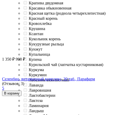
Крапива двудомная
Красавка обыкновенная
Красная щетка (родиола четырехлепестная)
Красный корень
Кровохлебка
Крушина
Ксантан
Кукольник корень
Кукурузные рыльца
Кунжут
Купальница
1 350
₽
998
₽
Купена
Курильский чай (лапчатка кустарниковая)
Куркума
Куркумин
Селенбио, витаминный комплекс, 30 таб., Парафарм
Лабазник вязолистный
(Отзывов: 3)
Лаванда
5
Лавровишня
В корзину
Лактобактерии
Лактоза
Ламинария
Ландыш