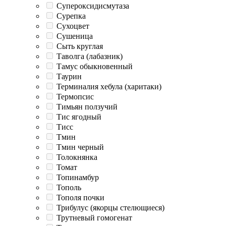
Супероксидисмутаза
Сурепка
Сухоцвет
Сушеница
Сыть круглая
Таволга (лабазник)
Тамус обыкновенный
Таурин
Терминалия хебула (харитаки)
Термопсис
Тимьян ползучий
Тис ягодный
Тисс
Тмин
Тмин черный
Толокнянка
Томат
Топинамбур
Тополь
Тополя почки
Трибулус (якорцы стелющиеся)
Трутневый гомогенат