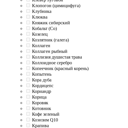
Клопогон (цимицифуга)
Клубника
Клюква
Княжик сибирский
Кобальт (Co)
Козелец
Козлятник (галега)
Коллаген
Коллаген рыбный
Коллизия душистая трава
Коллоидное серебро
Копеечник (красный корень)
Копытень
Кора дуба
Кордицепс
Кориандр
Корица
Коровяк
Котовник
Кофе зеленый
Коэнзим Q10
Крапива