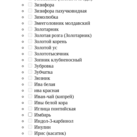
Зизифора
Зизифора пахучковидная
Зимолюбка
Змееголовник молдавский
Золотарник
Золотая розга (Золотарник)
Золотой корень
Золотой ус
Золототысячник
Зопник клубненосный
Зубровка
Зубчатка
Зюзник
Ива белая
ива красная
Иван-чай (кипрей)
Ивы белой кора
Иглица понтийская
Имбирь
Индол-3-карбинол
Инулин
Ирис (касатик)