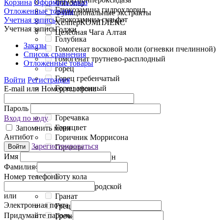
Корзина
Оформить заказ
Фитопар
Глюкозамина гидрохлорид
Отложенные товары
Функциональные экстракты
Глюкозамина сульфат
Учетная запись
ХелперКОМПЛЕКС
Учетная запись
Годжи
Целебная Чага Алтая
Голубика
Заказы
Гомогенат восковой моли (огневки пчелинной)
Список сравнения
гомогенат трутнево-расплодный
Отложенные товары
горец
Горец гребенчатый
Войти
Регистрация
Горец змеиный
E-mail или Номер телефона
Горец перечный
Горец почечуйный
Пароль
Горечавка
Вход по коду
Горицвет
Запомнить меня
Антибот
Горичник Моррисона
Зарегистрироваться
Горчица
Войти
Имя
Горький апельсин
Горянка
Фамилия
Готу кола
Номер телефона
Гравилат городской
или
Гранат
Электронная почта
Грецкий орех
Придумайте пароль
Гречиха