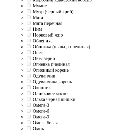
Мумие
Муэр (черный гриб)
Мята
Мята перечная
Ним
Норковый жир
Облепиха
Обножка (пыльца пчелиная)
Овес
Овес зерно
Огневка пчелиная
Огненный корень
Одуванчик
Одуванчика корень
Окопник
Оливковое масло
Ольха черная шишки
Омега-3
Омега-6
Омега-9
Омела белая
Омик