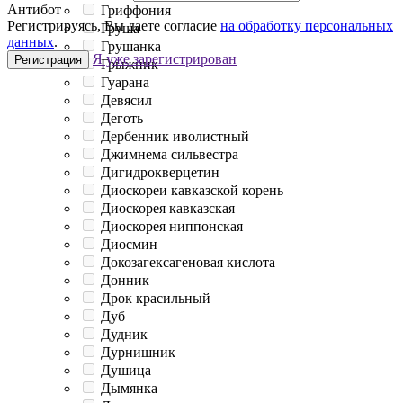
Антибот
Гриффония
Регистрируясь, Вы даете согласие
на обработку персональных
Груша
данных
.
Грушанка
Я уже зарегистрирован
Регистрация
Грыжник
Гуарана
Девясил
Деготь
Дербенник иволистный
Джимнема сильвестра
Дигидрокверцетин
Диоскореи кавказской корень
Диоскорея кавказская
Диоскорея ниппонская
Диосмин
Докозагексагеновая кислота
Донник
Дрок красильный
Дуб
Дудник
Дурнишник
Душица
Дымянка