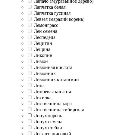
Лапачо (Муравьиное дерево)
Лапчатка белая
Лапчатка гусиная
Левзея (маралий корень)
Лемонграсс
Лен семена
Леспедеца
Лецитин
Лещина
Ликопин
Лимон
Лимонная кислота
Лимонник
Лимонник китайский
Липа
Липоевая кислота
Лисичка
Лиственница кора
Лиственница сибирская
Лопух корень
Лопух семена
Лопух стебли
Лофант анисовый