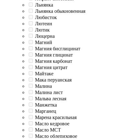
Льнянка
Льнянка обыкновенная
Любисток
Лютеин
Лютик
Люцерна
Магний
Магния бисглицинат
Магния глицинат
Магния карбонат
Магния цитрат
Майтаке
Мака перуанская
Малина
Малина лист
Мальва лесная
Манжетка
Марганец
Марена красильная
Масло кедровое
Масло МСТ
Масло облепиховое