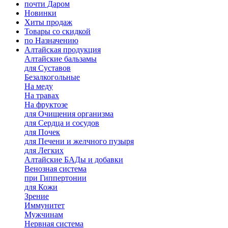
почти Даром
Новинки
Хиты продаж
Товары со скидкой
по Назначению
Алтайская продукция
Алтайские бальзамы
для Суставов
Безалкогольные
На меду
На травах
На фруктозе
для Очищения организма
для Сердца и сосудов
для Почек
для Печени и желчного пузыря
для Легких
Алтайские БАДы и добавки
Венозная система
при Гиппертонии
для Кожи
Зрение
Иммунитет
Мужчинам
Нервная система