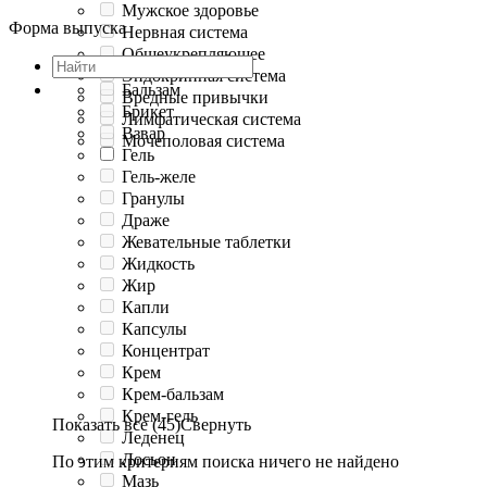
Мужское здоровье
Форма выпуска
Нервная система
Общеукрепляющее
Эндокринная система
Бальзам
Вредные привычки
Брикет
Лимфатическая система
Взвар
Мочеполовая система
Гель
Гель-желе
Гранулы
Драже
Жевательные таблетки
Жидкость
Жир
Капли
Капсулы
Концентрат
Крем
Крем-бальзам
Крем-гель
Показать все (45)
Свернуть
Леденец
Лосьон
По этим критериям поиска ничего не найдено
Мазь