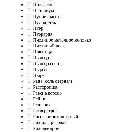
Прострел
Псиллиум
Пуникалагин
Пустырник
Пуэр
Пуэрария
Пчелиное маточное молочко
Пчелиный воск
Пшеница
Пыльца
Пыльца сосны
Пырей
Пюре
Рапа (соль озерная)
Расторопша
Ревень корень
Рейши
Репешок
Ресвератрол
Рогоз широколистный
Родиола розовая
Рододендрон