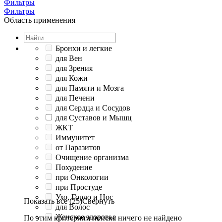
Фильтры
Фильтры
Область применения
Бронхи и легкие
для Вен
для Зрения
для Кожи
для Памяти и Мозга
для Печени
для Сердца и Сосудов
для Суставов и Мышц
ЖКТ
Иммунитет
от Паразитов
Очищение организма
Похудение
при Онкологии
при Простуде
Ухо, Горло и Нос
Показать все (25)
Свернуть
для Волос
Женское здоровье
По этим критериям поиска ничего не найдено