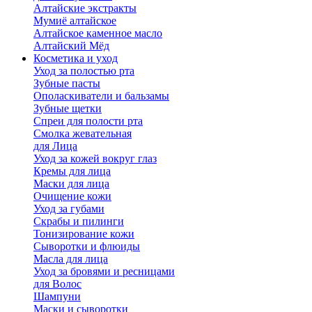
Алтайские экстракты
Мумиё алтайское
Алтайское каменное масло
Алтайский Мёд
Косметика и уход
Уход за полостью рта
Зубные пасты
Ополаскиватели и бальзамы
Зубные щетки
Спреи для полости рта
Смолка жевательная
для Лица
Уход за кожей вокруг глаз
Кремы для лица
Маски для лица
Очищение кожи
Уход за губами
Скрабы и пилинги
Тонизирование кожи
Сыворотки и флюиды
Масла для лица
Уход за бровями и ресницами
для Волос
Шампуни
Маски и сыворотки