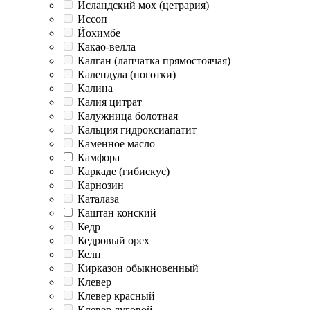
Исландский мох (цетрария)
Иссоп
Йохимбе
Какао-велла
Калган (лапчатка прямостоячая)
Календула (ноготки)
Калина
Калия цитрат
Калужница болотная
Кальция гидроксиапатит
Каменное масло
Камфора
Каркаде (гибискус)
Карнозин
Каталаза
Каштан конский
Кедр
Кедровый орех
Келп
Кирказон обыкновенный
Клевер
Клевер красный
Клевер луговой