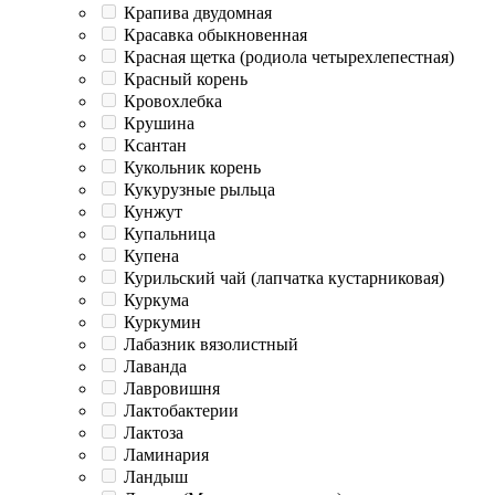
Крапива двудомная
Красавка обыкновенная
Красная щетка (родиола четырехлепестная)
Красный корень
Кровохлебка
Крушина
Ксантан
Кукольник корень
Кукурузные рыльца
Кунжут
Купальница
Купена
Курильский чай (лапчатка кустарниковая)
Куркума
Куркумин
Лабазник вязолистный
Лаванда
Лавровишня
Лактобактерии
Лактоза
Ламинария
Ландыш