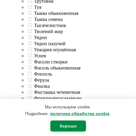
Трутовик
Туя
Тыква обыкновенная
Тыква семена
Тысячелистник
Тюлений жир
Укроп
Укроп пахучий
Ункария опушённая
Уснея
Фасоли створки
Фасоль обыкновенная
Фенхель
Ферула
Фиалка
Фисташка чечевичная
Фруктоолигосахариды
Фукус
Мы используем cookie.
Фундук
Подробнее:
политика обработки cookie
.
Хвощ полевой
Хвощь полевой
Хорошо
Хелат кремния
Хитозан