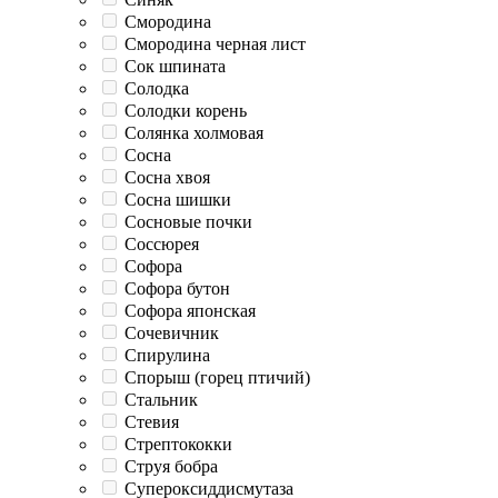
Смородина
Смородина черная лист
Сок шпината
Солодка
Солодки корень
Солянка холмовая
Сосна
Сосна хвоя
Сосна шишки
Сосновые почки
Соссюрея
Софора
Софора бутон
Софора японская
Сочевичник
Спирулина
Спорыш (горец птичий)
Стальник
Стевия
Стрептококки
Струя бобра
Супероксиддисмутаза