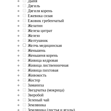
Дыня
Дягиль
Дягиля корень
Ежевика сизая
Ежовик гребенчатый
Желатин
Железа цитрат
Железо
Желтушник
Желчь медицинская
Женьшень
Женьшеня корень
Живица кедровая
Живица лиственничная
Живица пихтовая
Живокость
Жостер
Заманиха
Звездчатка (мокрица)
Зверобой
Зеленый чай
Земляника
Земляника (листья и ягоды)