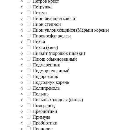
Петров крест
Петрушка
Пижма
Пион белоцветковый
Пион степной
Пион уклоняющийся (Марьин корень)
Пировосфат железа
Пихта
Пихта (хвоя)
Пиявит (порошок пиявки)
Плющ обыкновенный
Подмаренник
Подмор пчелиный
Подорожник
Подсолнух корень
Полипренолы
Полынь
Полынь холодная (синяя)
Померанец
Пребиотики
Примула
Пробиотики
Прополис