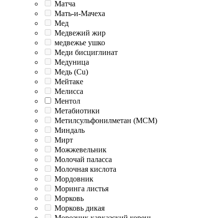
Матча
Мать-и-Мачеха
Мед
Медвежий жир
медвежье ушко
Меди бисциглинат
Медуница
Медь (Cu)
Мейтаке
Мелисса
Ментол
Метабиотики
Метилсульфонилметан (МСМ)
Миндаль
Мирт
Можжевельник
Молочай паласса
Молочная кислота
Мордовник
Моринга листья
Морковь
Морковь дикая
Морозник кавказский корень