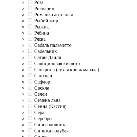
Роза
Розмарин
Ромашка аптечная
Рыбий жир
Рыжик
Рябина
Ряска
Сабаль пальметто
Сабельник
Саган Дайля
Салициловая кислота
Сангрина (сухая кровь марала)
Санхван
Сафлор
Свекла
Селен
Семена льна
Сенна (Кассия)
Сера
Серебро
Синеголовник
Синюха голубая
Синяк