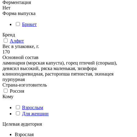
Ферментация
Нет
Форма выпуска
Брикет
Бренд
Алфит
Вес в упаковке, г.
170
Основной состав
ламинария (морская капуста), горец птичий (спорыш),
девясил высокий, ряска маленькая, зизифора
клиноподиевидная, расторопша пятнистая, эхинацея
пурпурная
Страна-изготовитель
Россия
Кому
Взрослым
Для женщин
Целевая аудитория
Взрослая