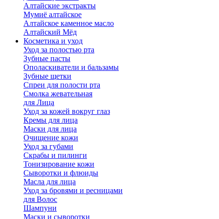
Алтайские экстракты
Мумиё алтайское
Алтайское каменное масло
Алтайский Мёд
Косметика и уход
Уход за полостью рта
Зубные пасты
Ополаскиватели и бальзамы
Зубные щетки
Спреи для полости рта
Смолка жевательная
для Лица
Уход за кожей вокруг глаз
Кремы для лица
Маски для лица
Очищение кожи
Уход за губами
Скрабы и пилинги
Тонизирование кожи
Сыворотки и флюиды
Масла для лица
Уход за бровями и ресницами
для Волос
Шампуни
Маски и сыворотки