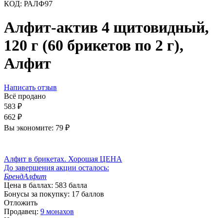
КОД:
РАЛФ97
Алфит-актив 4 щитовидный,
120 г (60 брикетов по 2 г),
Алфит
Написать отзыв
Всё продано
583
₽
662
₽
Вы экономите:
79
₽
Алфит в брикетах. Хорошая ЦЕНА
До завершения акции осталось:
Бренд
Алфит
Цена в баллах:
583 балла
Бонусы за покупку:
17 баллов
Отложить
Продавец:
9 монахов