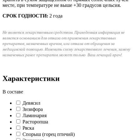
месте, при температуре не выше +30 градусов цельсия.
СРОК ГОДНОСТИ:
2 года
Не является лекарственным средством. Приведенная информация не
является основанием для отказа от применения лекарственных
препаратов, назначенных врачом, или отказа от обращения за
медицинской помощью. Изменить схему лекарственного лечения, замену
назначенных ранее препаратов может только Ваш лечащий врач!
Характеристики
В составе
Девясил
Зизифора
Ламинария
Расторопша
Ряска
Спорыш (горец птичий)