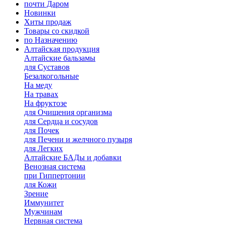
почти Даром
Новинки
Хиты продаж
Товары со скидкой
по Назначению
Алтайская продукция
Алтайские бальзамы
для Суставов
Безалкогольные
На меду
На травах
На фруктозе
для Очищения организма
для Сердца и сосудов
для Почек
для Печени и желчного пузыря
для Легких
Алтайские БАДы и добавки
Венозная система
при Гиппертонии
для Кожи
Зрение
Иммунитет
Мужчинам
Нервная система