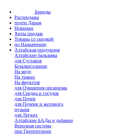
Бренды
Распродажа
почти Даром
Новинки
Хиты продаж
Товары со скидкой
по Назначению
Алтайская продукция
Алтайские бальзамы
для Суставов
Безалкогольные
На меду
На травах
На фруктозе
для Очищения организма
для Сердца и сосудов
для Почек
для Печени и желчного
пузыря
для Легких
Алтайские БАДы и добавки
Венозная система
при Гиппертонии