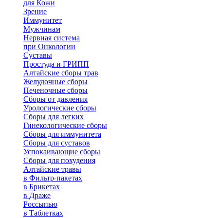
для Кожи
Зрение
Иммунитет
Мужчинам
Нервная система
при Онкологии
Суставы
Простуда и ГРИПП
Алтайские сборы трав
Желудочные сборы
Печеночные сборы
Сборы от давления
Урологические сборы
Сборы для легких
Гинекологические сборы
Сборы для иммунитета
Сборы для суставов
Успокаивающие сборы
Сборы для похудения
Алтайские травы
в Фильтр-пакетах
в Брикетах
в Драже
Россыпью
в Таблетках