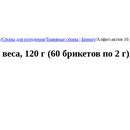
ы
/
Сборы для похудения
/
Травяные сборы | Брикет
/
Алфит-актив 16 д
еса, 120 г (60 брикетов по 2 г