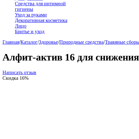
Средства для интимной
гигиены
Уход за руками
Декоративная косметика
Лицо
Бритье и уход
Главная
/
Каталог
/
Здоровье
/
Природные средства
/
Травяные сбор
Алфит-актив 16 для снижения в
Написать отзыв
Скидка
16%