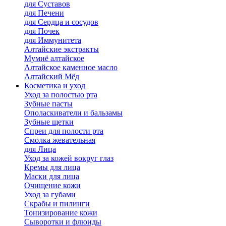
для Cуставов
для Печени
для Сердца и сосудов
для Почек
для Иммунитета
Алтайские экстракты
Мумиё алтайское
Алтайское каменное масло
Алтайский Мёд
Косметика и уход
Уход за полостью рта
Зубные пасты
Ополаскиватели и бальзамы
Зубные щетки
Спреи для полости рта
Смолка жевательная
для Лица
Уход за кожей вокруг глаз
Кремы для лица
Маски для лица
Очищение кожи
Уход за губами
Скрабы и пилинги
Тонизирование кожи
Сыворотки и флюиды