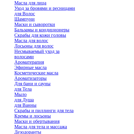
Масла для лица
Уход за бровями и ресницами
для Волос
Шампуни
Маски и сыворотки
Бальзамы и кондиционеры
Скрабы для кожи головы
Масла для волос
Лосьоны для волос
Несмываемый уход за
волосами
Ароматерапия
Эфирные масла
Косметические масла
Ароматизаторы
Для бани и сауны
для Тела
Мыло
для Душа
для Ванны
Скрабы и пиллинги для тела
Кремы и лосьоны
Маски и обертывания
Масла для тела и массажа
Дезодоранты