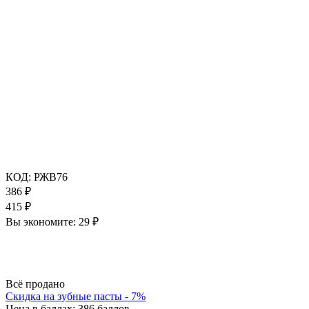
КОД:
РЖВ76
386
₽
415
₽
Вы экономите:
29
₽
Всё продано
Скидка на зубные пасты - 7%
Цена в баллах:
386 баллов