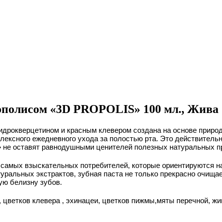
рополисом «3D PROPOLIS» 100 мл., Жива
игидрокверцетином и красным клевером создана на основе прир
ексного ежедневного ухода за полостью рта. Это действительно
»
не оставят равнодушными ценителей полезных натуральных п
 самых взыскательных потребителей, которые ориентируются н
ральных экстрактов, зубная паста не только прекрасно очищае
ую белизну зубов.
, цветков клевера , эхинацеи, цветков пижмы,мяты перечной, ж