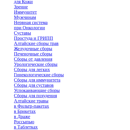
для Кожи
Зрение
Иммунитет
Мужчинам
Нервная система
при Онкологии
Суставы
Простуда и ГРИПП
Алтайские сборы трав
Желудочные сборы
Печеночные сборы
Сборы от давления
Урологические сборы
Сборы для легких
Гинекологические сборы
Сборы для иммунитета
Сборы для суставов
Успокаивающие сборы
Сборы для похудения
Алтайские травы
в Фильтр-пакетах
в Брикетах
в Драже
Россыпью
в Таблетках