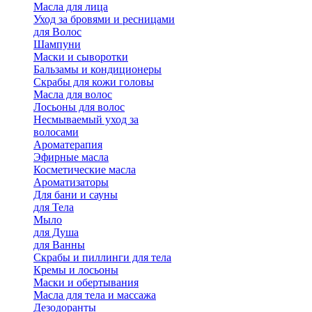
Масла для лица
Уход за бровями и ресницами
для Волос
Шампуни
Маски и сыворотки
Бальзамы и кондиционеры
Скрабы для кожи головы
Масла для волос
Лосьоны для волос
Несмываемый уход за
волосами
Ароматерапия
Эфирные масла
Косметические масла
Ароматизаторы
Для бани и сауны
для Тела
Мыло
для Душа
для Ванны
Скрабы и пиллинги для тела
Кремы и лосьоны
Маски и обертывания
Масла для тела и массажа
Дезодоранты