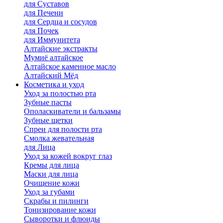
для Cуставов
для Печени
для Сердца и сосудов
для Почек
для Иммунитета
Алтайские экстракты
Мумиё алтайское
Алтайское каменное масло
Алтайский Мёд
Косметика и уход
Уход за полостью рта
Зубные пасты
Ополаскиватели и бальзамы
Зубные щетки
Спреи для полости рта
Смолка жевательная
для Лица
Уход за кожей вокруг глаз
Кремы для лица
Маски для лица
Очищение кожи
Уход за губами
Скрабы и пилинги
Тонизирование кожи
Сыворотки и флюиды