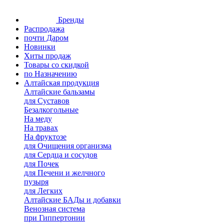
Бренды
Распродажа
почти Даром
Новинки
Хиты продаж
Товары со скидкой
по Назначению
Алтайская продукция
Алтайские бальзамы
для Суставов
Безалкогольные
На меду
На травах
На фруктозе
для Очищения организма
для Сердца и сосудов
для Почек
для Печени и желчного
пузыря
для Легких
Алтайские БАДы и добавки
Венозная система
при Гиппертонии